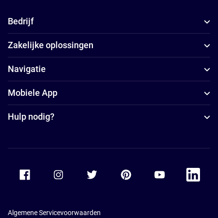
Bedrijf
Zakelijke oplossingen
Navigatie
Mobiele App
Hulp nodig?
Accor Facebook
Accor Instagram
Accor Twitter
Accor Pinterest
Accor Youtube
Accor Li
Algemene Servicevoorwaarden