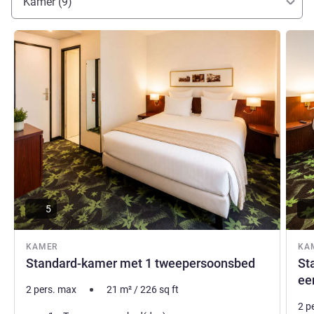
Kamer (9)
Elodie Flament, Hotel Management
Meer informatie
Meer i
5
KAMER
KA
Standard-kamer met 1 tweepersoonsbed
St
ee
2 pers. max
21
m²
/
226
sq ft
2 p
Beddengoed