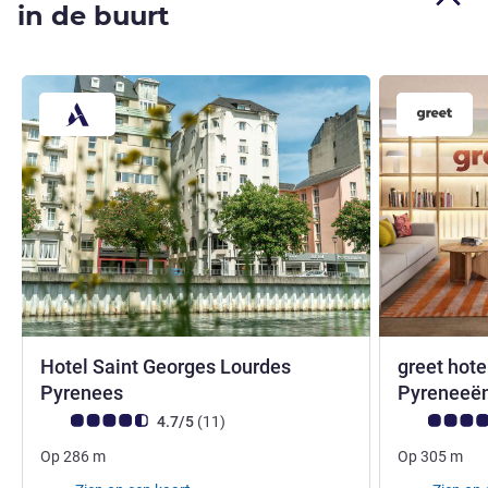
in de buurt
Hotel Saint Georges Lourdes
greet hote
3 sterren
Pyrenees
Pyreneeë
Avis-klantbeoordeling (ALL beoordeling)
beoordelingen
Avis-klantbe
4.7/5
(11
)
Op
286
m
Op
305
m