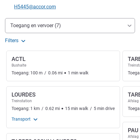
E-mailadres voor contact
H5445@accor.com
Toegang en transport
Toegang en vervoer (7)
Filters
ACTL
TAR
Bushalte
Treinst
Toegang:
100
m
/
0.06
mi
1
min
walk
Toega
LOURDES
TAR
Treinstation
Afslag
Toegang:
1
km
/
0.62
mi
15
min
walk
/
5
min
drive
Toega
Transport
PAU
Afslag