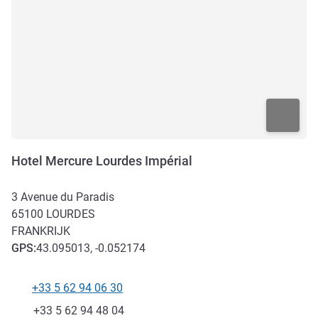
Hotel Mercure Lourdes Impérial
3 Avenue du Paradis
65100
LOURDES
FRANKRIJK
GPS
:
43.095013, -0.052174
+33 5 62 94 06 30
Telefoon
Fax
+33 5 62 94 48 04