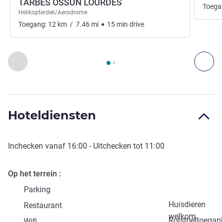
TARBES OSSUN LOURDES
Toega
Helikopterdek/Aerodrome
Toegang:
12
km
/
7.46
mi
15
min
drive
Pagina
1
van
2
, Toegang en vervoer 1 :, Toegang en vervoer 2 
Vorige - Toegang en vervoer
Vol
Hoteldiensten
Inchecken vanaf
16:00
- Uitchecken tot
11:00
Op het terrein
Parking
Huisdieren
Restaurant
welkom
Rolstoeltoegank
Wifi