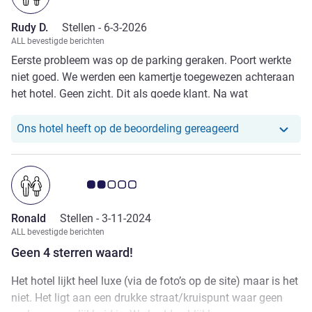
Rudy D.
Stellen -
6-3-2026
ALL bevestigde berichten
Eerste probleem was op de parking geraken. Poort werkte
niet goed. We werden een kamertje toegewezen achteraan
het hotel. Geen zicht. Dit als goede klant. Na wat
aandringen kregen we een kamer langs de rivierzijde. Op de
kamer één koffietje, geen water. In de frigo zat er niets. Het
Ons hotel heef
Ons hotel heeft op de beoordeling gereageerd
eten 's avonds was minder dan niets. Koud en geen smaak.
Margret Canard niet te eten. Enkel de wijn was goed.
Avis-klantbeoordeling 2.0/5
Ronald
Stellen -
3-11-2024
ALL bevestigde berichten
Geen 4 sterren waard!
Het hotel lijkt heel luxe (via de foto’s op de site) maar is het
niet. Het ligt aan een drukke straat/kruispunt waar geen