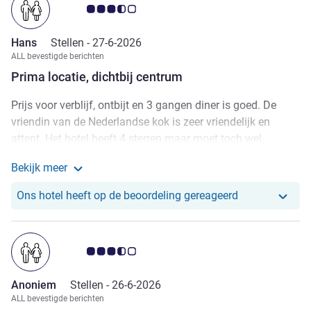
Avis-klantbeoordeling 3.5/5
Hans
Stellen -
27-6-2026
ALL bevestigde berichten
Prima locatie, dichtbij centrum
Prijs voor verblijf, ontbijt en 3 gangen diner is goed. De
vriendin van de Nederlandse kok is zeer vriendelijk en
attent. Het hotel heeft 4 sterren maar moet toch wel
opgeknapt worden, nu zou ik het 3 sterren geven. Had
Bekijk meer
vooraf parkeerplaats gereserveerd per mail, maar dit waren
Meer informatie over de beoordeling van Hans
ze vergeten vast te leggen terwijl het wel bevestigd was.
Ons hotel heef
Ons hotel heeft op de beoordeling gereageerd
Alle parkeerplaatsen waren vol, maar het werd goed
opgelost. Hotel zou wat meer parkeerplaatsen moeten
hebben.
Avis-klantbeoordeling 3.5/5
Anoniem
Stellen -
26-6-2026
ALL bevestigde berichten