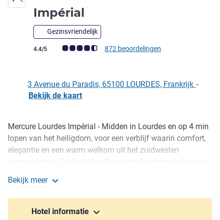
4 sterren
Impérial
Gezinsvriendelijk
Avis-klantbeoordeling (ALL beoordeling)
872 beoordelingen
4.4/5
3 Avenue du Paradis, 65100 LOURDES, Frankrijk
-
Bekijk de kaart
Mercure Lourdes Impérial - Midden in Lourdes en op 4 min
Omschrijving
lopen van het heiligdom, voor een verblijf waarin comfort,
elegantie en een warm welkom uit het zuidwesten
samenkomen. Het hotel heeft een privéparkeerplaats, een
gezellige art deco-sfeer en een panoramische rooftop met
Bekijk meer
uitzicht op Lourdes en de Pyreneeën. In het centrum,
Hotel Mercure Lourdes Impérial
tegenover Gave de Pau, ontdekt u gemakkelijk de
belangrijkste bezienswaardigheden, maakt u wandelingen
Hotel informatie