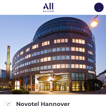
Load
72
4 estrelas
Novotel Hannover