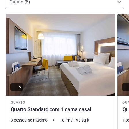
Quarto (8)
Ver detalhes
Ver de
5
QUARTO
QU
Quarto Standard com 1 cama casal
Qu
3 pessoa no máximo
18
m²
/
193
sq ft
1 p