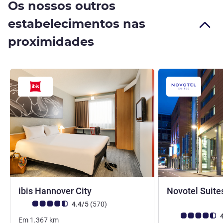
Os nossos outros
estabelecimentos nas
proximidades
2 estrelas
ibis Hannover City
Novotel Suite
Nota clientes Avis (Classificação ALL)
comentários
4.4/5
(570
)
Nota clientes Avi
4
Em
1.367
km