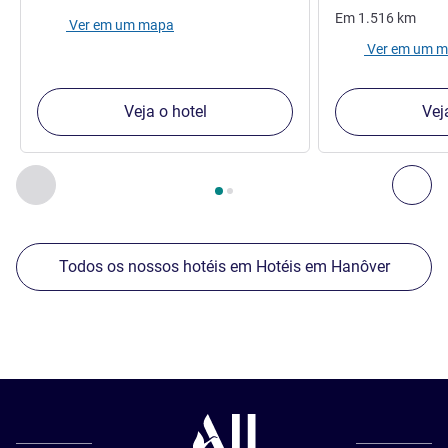
Em
1.516
km
Ver em um mapa
Ver em um 
Veja o hotel
Vej
Página
1
de
2
, Os nossos outros estabelecimentos nas proxim
Anterior - Os nossos outros estabelecimentos nas proxim
Seg
Todos os nossos hotéis em Hotéis em Hanôver