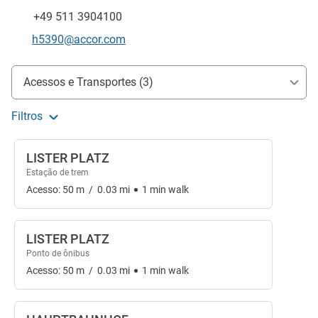
Telefone
Fax
+49 511 3904100
E-mail de contacto
h5390@accor.com
Acesso e transporte
Acessos e Transportes (3)
Filtros
LISTER PLATZ
Estação de trem
Acesso:
50
m
/
0.03
mi
1
min
walk
LISTER PLATZ
Ponto de ônibus
Acesso:
50
m
/
0.03
mi
1
min
walk