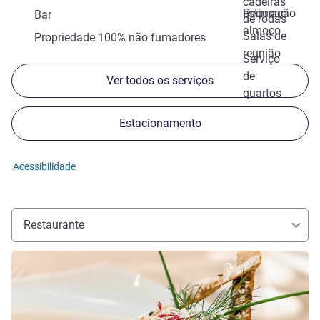
cadeiras
estimação
Pequeno-
Bar
de rodas
almoço
Salas de
Propriedade 100% não fumadores
reunião
Serviço
de
Ver todos os serviços
quartos
Estacionamento
Acessibilidade
Restaurante
Ver detalhes