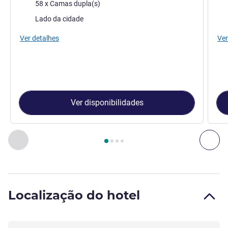
Cama
Ca
58 x Camas dupla(s)
Vistas:
Vist
Lado da cidade
Ver detalhes
Ver
Ver disponibilidades
Página
1
de
4
, Quarto 1 : Quarto Standard com 1 cama casal 
Anterior - Quarto
Seg
Localização do hotel