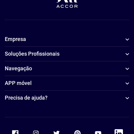
Empresa
Soluções Profissionais
Navegação
APP móvel
Precisa de ajuda?
Accor Facebook
Accor Instagram
Accor Twitter
Accor Pinterest
Accor Youtube
Accor Li