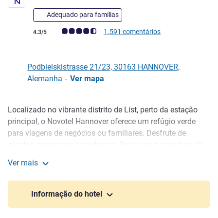
Adequado para famílias
Nota clientes Avis (Classificação ALL)
1.591 comentários
4.3/5
Podbielskistrasse 21/23, 30163 HANNOVER,
Alemanha
-
Ver mapa
Localizado no vibrante distrito de List, perto da estação
Descrição
principal, o Novotel Hannover oferece um refúgio verde
para viagens de negócios ou familiares. Desfrute de
quartos espaçosos e modernos. Relaxe na nossa área de
bem-estar e na sauna. Delicie-se com uma refeição no
Ver mais
Novo2 Bar & Restaurant ou mantenha-se ativo na sala de
Novotel Hannover
fitness, enquanto as crianças se divertem na sua própria
área de jogos. A base perfeita para a sua estadia em
Informação do hotel
Hannover.