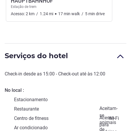
HAUPTBAHNHOF
Estação de trem
Acesso:
2
km
/
1.24
mi
17
min
walk
/
5
min
drive
Serviços do hotel
Check-in
desde as
15:00
-
Check-out
até às
12:00
No local
Estacionamento
Aceitam-
Restaurante
se
Acesso
Centro de fitness
Wi-Fi
animais
para
Ar condicionado
de