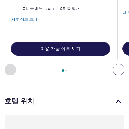
침
침구
1 x 더블 베드 그리고 1 x 이층 침대
세
세부 정보 보기
이용 가능 여부 보기
2
/
1
페이지
, 객실 1 : TRIPLE - Room with a large bed and a bun
이전 - 객실
다음
호텔 위치