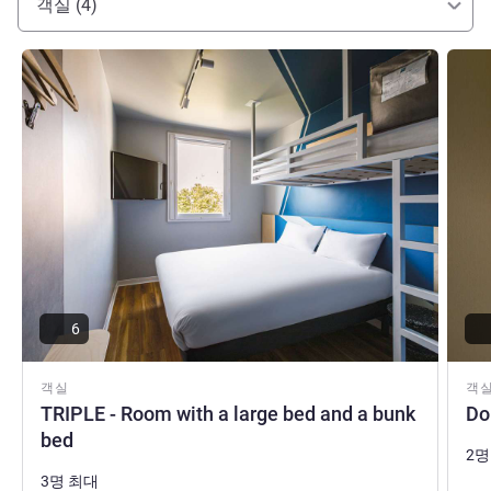
객실 (4)
세부 정보 보기
세부 
6
객실
객
TRIPLE - Room with a large bed and a bunk
Do
bed
2명
3명 최대