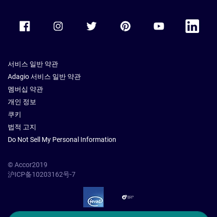
Accor Facebook
Accor Instagram
Accor Twitter
Accor Pinterest
Accor Youtube
Accor Li
서비스 일반 약관
Adagio 서비스 일반 약관
멤버십 약관
개인 정보
쿠키
법적 고지
Do Not Sell My Personal Information
© Accor2019
沪ICP备10203162号-7
SSL Secure – globalSign