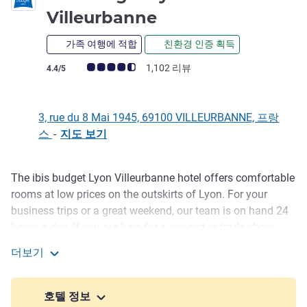
Villeurbanne
가족 여행에 적합
친환경 인증 획득
고객 평점 (ALL 평가)
1,102 리뷰
4.4/5
3, rue du 8 Mai 1945, 69100 VILLEURBANNE, 프랑
스
-
지도 보기
The ibis budget Lyon Villeurbanne hotel offers comfortable
호텔설명
rooms at low prices on the outskirts of Lyon. For your
business trips or a great weekend, our team is on hand 24
hours a day. If you are here for a concert or trade show,
take time out with a good night's rest, followed by a tasty
더보기
breakfast. Enjoy!
ibis budget Lyon Villeurbanne
Near the hotel is Lyon 1 University's La Doua Campus,
호텔 정보
Double Mixte venue and the historic Les Puces du Canal