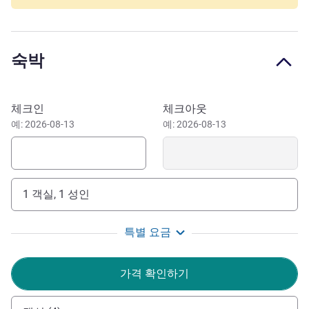
market. You can quickly reach Parc de la Tête d'Or and Le
Transbordeur by transport or car.
숙박
Located close to the beltway, we have covered and secure
parking, for an additional fee and by reservation. The bus
and tram lines near the hotel allow quick access to
이 호텔 예약하기
downtown Lyon.
체크인
체크아웃
예: 2026-08-13
예: 2026-08-13
Our dynamic and motivated team is available to ensure
that you have the best possible stay, just outside Lyon. We
offer a comfortable stay at a reasonable price. See you
soon! Eddy Haquet, Manager
1 객실, 1 성인
호텔 관리
특별 요금
가격 확인하기