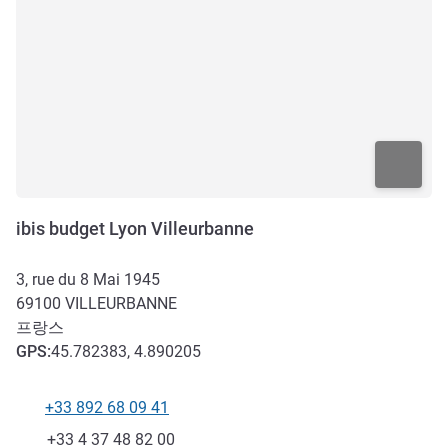
ibis budget Lyon Villeurbanne
3, rue du 8 Mai 1945
69100
VILLEURBANNE
프랑스
GPS
:
45.782383, 4.890205
+33 892 68 09 41
전화
팩스
+33 4 37 48 82 00