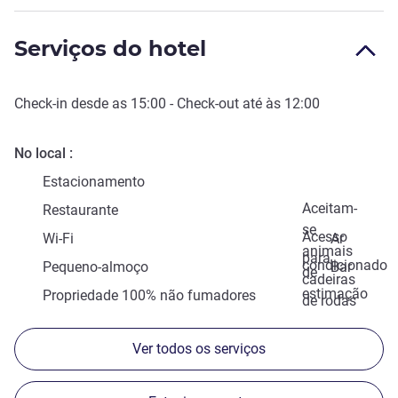
Serviços do hotel
Check-in
desde as
15:00
-
Check-out
até às
12:00
No local
Estacionamento
Aceitam-
Restaurante
se
Acesso
Wi-Fi
Ar
animais
para
condicionado
Pequeno-almoço
Bar
de
cadeiras
estimação
Propriedade 100% não fumadores
de rodas
Ver todos os serviços