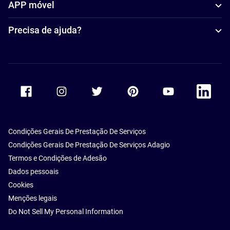
APP móvel
Precisa de ajuda?
Accor Facebook
Accor Instagram
Accor Twitter
Accor Pinterest
Accor Youtube
Accor Li
Condições Gerais De Prestação De Serviços
Condições Gerais De Prestação De Serviços Adagio
Termos e Condições de Adesão
Dados pessoais
Cookies
Menções legais
Do Not Sell My Personal Information