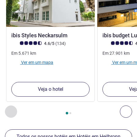
ibis Styles Neckarsulm
ibis budget L
Nota clientes Avis (Classificação ALL)
comentários
Nota clientes Avi
4.6/5
(134
)
4
Em
5.671
km
Em
27.901
km
Ver em um mapa
Ver em um 
Veja o hotel
Vej
Página
1
de
2
, Os nossos outros estabelecimentos nas proxim
Anterior - Os nossos outros estabelecimentos nas proxim
Seg
Todos os nossos hotéis em Hotéis em Heilbronn