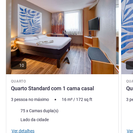
10
QUARTO
QU
Quarto Standard com 1 cama casal
Qu
3 pessoa no máximo
16
m²
/
172
sq ft
3 p
Cama
Ca
75 x Camas dupla(s)
Vistas:
Vist
Lado da cidade
Ver detalhes
Ver