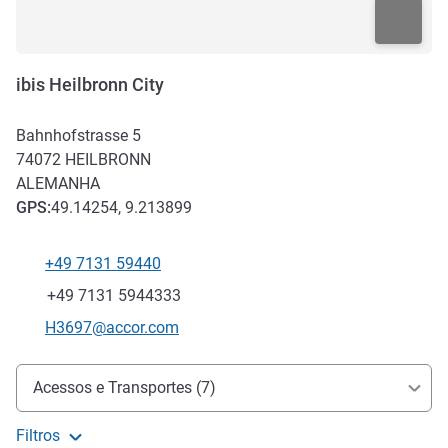
ibis Heilbronn City
Bahnhofstrasse 5
74072
HEILBRONN
ALEMANHA
GPS
:
49.14254, 9.213899
+49 7131 59440
Telefone
Fax
+49 7131 5944333
E-mail de contacto
H3697@accor.com
Acesso e transporte
Acessos e Transportes (7)
Filtros