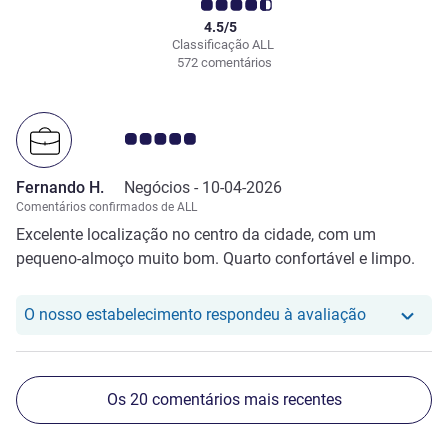
4.5/5
Classificação ALL
572 comentários
Nota clientes Avis 5.0/5
Fernando H.
Negócios -
10-04-2026
Comentários confirmados de ALL
Excelente localização no centro da cidade, com um
pequeno-almoço muito bom. Quarto confortável e limpo.
O nosso hot
O nosso estabelecimento respondeu à avaliação
Os 20 comentários mais recentes