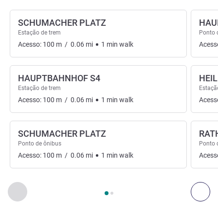
SCHUMACHER PLATZ
HAU
Estação de trem
Ponto 
Acesso:
100
m
/
0.06
mi
1
min
walk
Acess
HAUPTBAHNHOF S4
HEI
Estação de trem
Estaçã
Acesso:
100
m
/
0.06
mi
1
min
walk
Acess
SCHUMACHER PLATZ
RAT
Ponto de ônibus
Ponto 
Acesso:
100
m
/
0.06
mi
1
min
walk
Acess
Página
1
de
2
, Acessos e Transportes 1 :, Acessos e Transport
Anterior - Acessos e Transportes
Seg