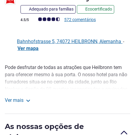
Adequado para famílias
Ecocertificado
Nota clientes Avis (Classificação ALL)
572 comentários
4.5/5
Bahnhofstrasse 5, 74072 HEILBRONN, Alemanha
-
Ver mapa
Pode desfrutar de todas as atrações que Heilbronn tem
Descrição
para oferecer mesmo à sua porta. O nosso hotel para não
fumadores situa-se no centro da cidade, junto ao Rio
Neckar e dispõe de 95 quartos insonorizados e equipados
com uma Sweet Bed by ibis. O centro da nossa bonita
Ver mais
cidade vinícola de Heilbronn e o Science Center
ibis Heilbronn City
Experimenta situam-se a uma curta distância a pé. DICA
ÚTIL: Não perca o percurso panorâmico vinícola com
As nossas opções de
vistas deslumbrantes sobre Heilbronn e a área em redor.