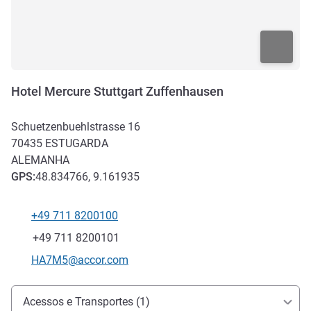
Hotel Mercure Stuttgart Zuffenhausen
Schuetzenbuehlstrasse 16
70435
ESTUGARDA
ALEMANHA
GPS
:
48.834766, 9.161935
+49 711 8200100
Telefone
Fax
+49 711 8200101
E-mail de contacto
HA7M5@accor.com
Acesso e transporte
Acessos e Transportes (1)