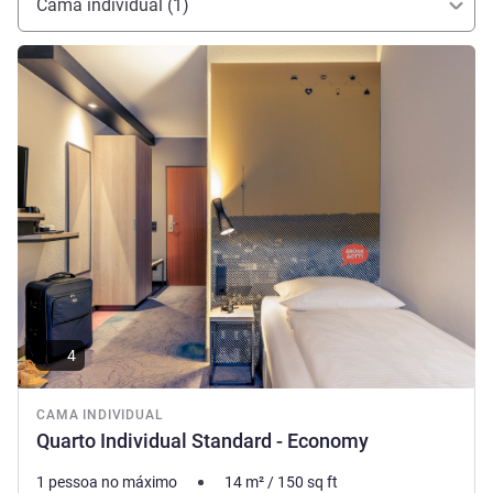
Cama individual (1)
Ver detalhes
4
CAMA INDIVIDUAL
Quarto Individual Standard - Economy
1 pessoa no máximo
14
m²
/
150
sq ft