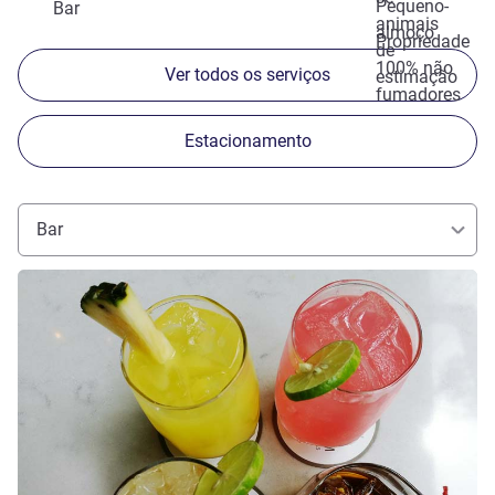
Pequeno-
Bar
animais
almoço
Propriedade
de
100% não
Ver todos os serviços
estimação
fumadores
Estacionamento
Bar
Ver detalhes