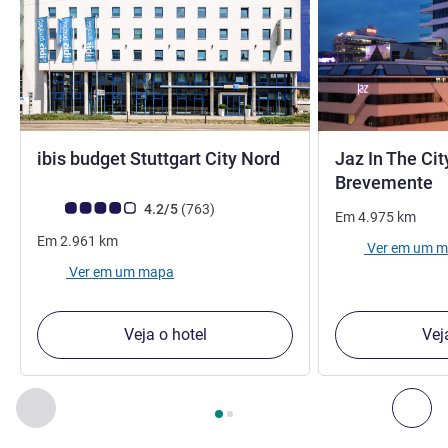
1,5 estrelas
ibis budget Stuttgart City Nord
Jaz In The City
4
Brevemente
Nota clientes Avis (Classificação ALL)
comentários
4.2/5
(763
)
Em
4.975
km
Em
2.961
km
Ver em um 
Ver em um mapa
Veja o hotel
Vej
Página
1
de
2
, Os nossos outros estabelecimentos nas proxim
Anterior - Os nossos outros estabelecimentos nas proxim
Seg