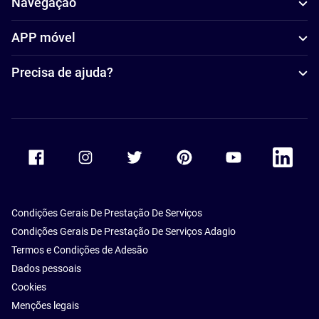
Navegação
APP móvel
Precisa de ajuda?
Accor Facebook
Accor Instagram
Accor Twitter
Accor Pinterest
Accor Youtube
Accor Li
Condições Gerais De Prestação De Serviços
Condições Gerais De Prestação De Serviços Adagio
Termos e Condições de Adesão
Dados pessoais
Cookies
Menções legais