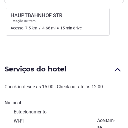
HAUPTBAHNHOF STR
Estação de trem
Acesso:
7.5
km
/
4.66
mi
15
min
drive
Serviços do hotel
Check-in
desde as
15:00
-
Check-out
até às
12:00
No local
Estacionamento
Aceitam-
Wi-Fi
se