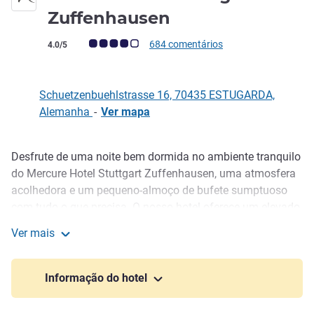
Zuffenhausen
Nota clientes Avis (Classificação ALL)
684 comentários
4.0/5
Schuetzenbuehlstrasse 16, 70435 ESTUGARDA,
Alemanha
-
Ver mapa
Desfrute de uma noite bem dormida no ambiente tranquilo
Descrição
do Mercure Hotel Stuttgart Zuffenhausen, uma atmosfera
acolhedora e um pequeno-almoço de bufete sumptuoso
com tudo o que precisa. O nosso hotel oferece um elevado
nível de conforto e boas ligações de transporte para o
Ver mais
centro da cidade e a estação ferroviária principal. O museu
Hotel Mercure Stuttgart Zuffenhausen
da Porsche e a Porsche AG ficam a apenas 5 minutos a pé
do hotel. O hotel tem um visual industrial impressionante,
Informação do hotel
que também verá em alguns dos detalhes no hotel.