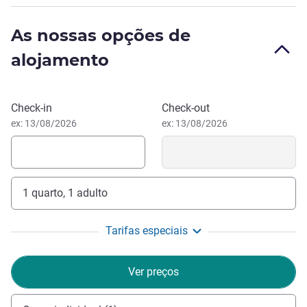
Seja bem-vindo ao nosso hotel Mercure numa
localização tranquila. A poucos passos da fábrica e
As nossas opções de
museu da Porsche, somos o ponto de partida ideal para a
alojamento
sua estadia em negócios e/ou para explorar a capital do
estado.
Maria Anna Douka, Gestão hoteleira
Reservar este hotel
Check-in
Check-out
ex: 13/08/2026
ex: 13/08/2026
1 quarto, 1 adulto
Tarifas especiais
Ver preços