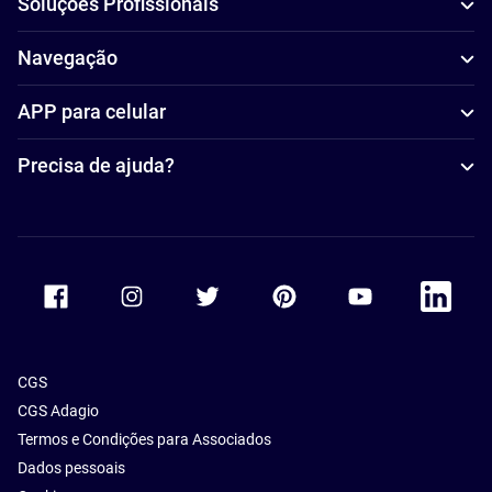
Soluções Profissionais
Navegação
APP para celular
Precisa de ajuda?
Accor Facebook
Accor Instagram
Accor Twitter
Accor Pinterest
Accor Youtube
Accor Li
CGS
CGS Adagio
Termos e Condições para Associados
Dados pessoais