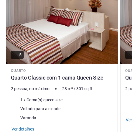
5
QUARTO
QU
Quarto Classic com 1 cama Queen Size
Qu
2 pessoa, no máximo
28
m²
/
301
sq ft
2 p
Roupa de cama
Rou
1 x Cama(s) queen size
Vistas:
Vist
Voltado para a cidade
Os extras do alojamento:
Varanda
Ver
Ver detalhes