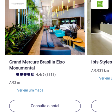
Grand Mercure Brasilia Eixo
ibis Style
5 estrelas
Monumental
A
9.931
km
Classificação clientes Avis (Classificação ALL)
comentários
4.4/5
(3313
)
Ver em
A
92
m
Ver em um mapa
Consulte o hotel