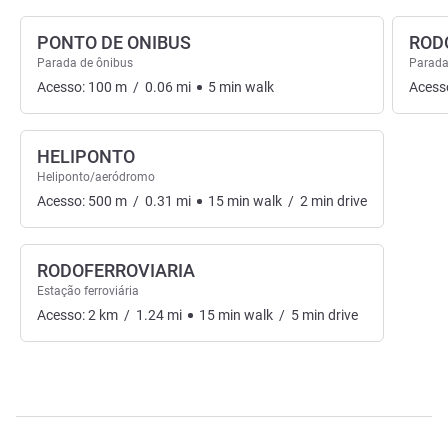
PONTO DE ONIBUS
RODO
Parada de ônibus
Parada
Acesso:
100
m
/
0.06
mi
5
min
walk
Acess
HELIPONTO
Heliponto/aeródromo
Acesso:
500
m
/
0.31
mi
15
min
walk
/
2
min
drive
RODOFERROVIARIA
Estação ferroviária
Acesso:
2
km
/
1.24
mi
15
min
walk
/
5
min
drive