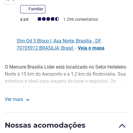
Familiar
Classificação clientes Avis (Classificação ALL)
1.296 comentários
4.3/5
Shn Qd 5 Bloco I, Asa Norte, Brasilia - DF,
70705912 BRASILIA, Brasil
-
Veja o mapa
O Mercure Brasília Líder está localizado no Setor Hoteleiro
Descrição
Norte à 15 km do Aeroporto e a 1,2 km da Rodoviária. Sua
estrutura é ideal para viagens de lazer e negócios. Os
quartos do hotel são bem equipados e contam com Wi-Fi
grátis, TV a cabo e ar condicionado e são perfeitos para
Ver mais
hospedagens em família. Há também quartos adaptados
Mercure Brasilia Lider
para pessoas com mobilidade reduzida - consulte
disponibilidade diretamente no hotel. O hotel ainda conta
Nossas acomodações
com fitness center para manter a boa forma.