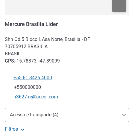
Mercure Brasilia Lider
Shn Qd 5 Bloco I, Asa Norte, Brasilia - DF
70705912
BRASILIA
BRASIL
GPS
:
-15.78873, -47.89099
+55 61 3426-4000
Telefone
Fax
+550000000
E-mail de contato
h3627-re@accor.com
Acesso e transporte
Acesso e transporte (4)
Filtros