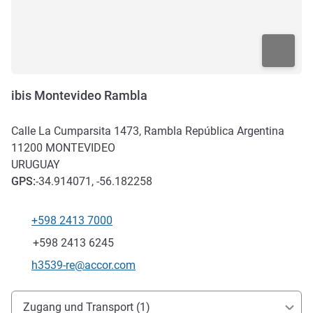
ibis Montevideo Rambla
Calle La Cumparsita 1473, Rambla República Argentina
11200
MONTEVIDEO
URUGUAY
GPS
:
-34.914071, -56.182258
+598 2413 7000
Tel
Fax
+598 2413 6245
Kontakt-E-Mail
h3539-re@accor.com
Erreichbarkeit und Anbindung
Zugang und Transport (1)