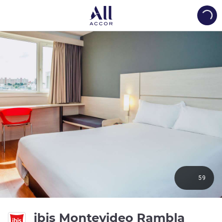
Load
59
3 Ste
ibis Montevideo Rambla