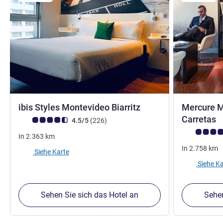
3 Sterne
ibis Styles Montevideo Biarritz
Mercure M
4
Carretas
Note Kundenmeinungen (Bewertung ALL)
Bewertungen
4.5/5
(226
)
Note Kunden
In
2.363
km
In
2.758
km
Siehe Karte
Siehe Ka
Sehen Sie sich das Hotel an
Sehen