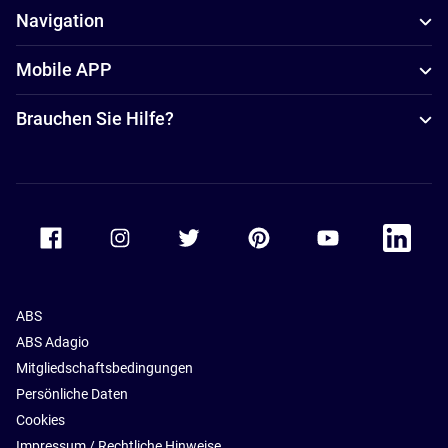
Navigation
Mobile APP
Brauchen Sie Hilfe?
Accor Facebook
Accor Instagram
Accor Twitter
Accor Pinterest
Accor Youtube
Accor Li
ABS
ABS Adagio
Mitgliedschaftsbedingungen
Persönliche Daten
Cookies
Impressum / Rechtliche Hinweise