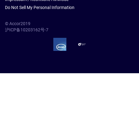
Do Not Sell My Personal Information
© Accor2019
沪ICP备10203162号-7
SSL Secure – globalSign