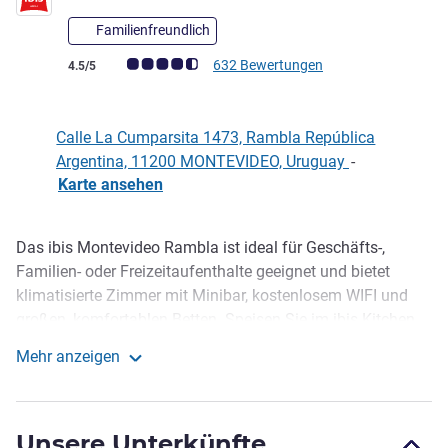
Familienfreundlich
Note Kundenmeinungen (Bewertung ALL)
632 Bewertungen
4.5/5
Calle La Cumparsita 1473, Rambla República
Argentina, 11200 MONTEVIDEO, Uruguay
-
Karte ansehen
Das ibis Montevideo Rambla ist ideal für Geschäfts-,
Beschreibung
Familien- oder Freizeitaufenthalte geeignet und bietet
klimatisierte Zimmer mit Minibar, kostenlosem WIFI und
großen, komfortablen Betten. Speisen Sie im ibis Kitchen,
das internationale Gerichte und hausgemachte Leckereien
Mehr anzeigen
bietet. An der Bar gibt es Getränke und ein Kindermenü.
ibis Montevideo Rambla
Das Café ist rund um die Uhr geöffnet. Nutzen Sie die
Veranstaltungsräume und das Business Center. Gesicherter
Unsere Unterkünfte
Privatparkplatz gegen Gebühr verfügbar.