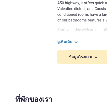
A50 highway, it offers quick a
Valentine district, and Cassi
conditioned rooms have a lar
of our bathrooms features a w
Start your day with an unlimit
selection of breads, pastries, 
before setting off to discover
ดูเพิ่มเติม
ibis budget Marseille Est Por
ibis budget Marseille Est
less than 15 min or the beach
ข้อมูลโรงแรม
spot at a very low price for e
Discover Marseille, where sp
destination, from climbing th
your batteries in our hotel, 
experience!
Hello to all passionate tra
ที่พักของเรา
Marseille Est Porte d'Aubagne