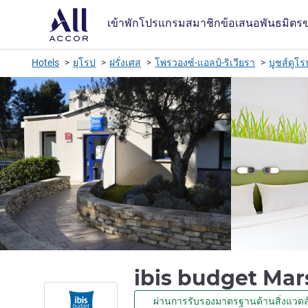
เข้าพัก
โปรแกรมสมาชิก
ข้อเสนอ
พันธมิตร
Hotels
ยุโรป
ฝรั่งเศส
โพรวองซ์-แอลป์-ริเวียรา
บูชส์ดูโ
ibis budget Mar
ผ่านการรับรองมาตรฐานด้านสิ่งแวดล