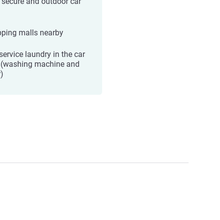
, secure and outdoor car
ping malls nearby
service laundry in the car
 (washing machine and
r)