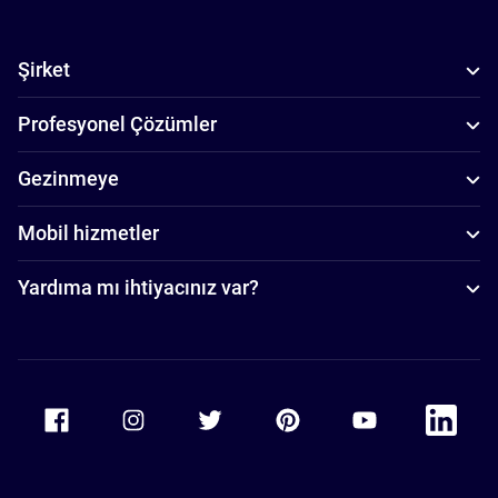
Şirket
Profesyonel Çözümler
Gezinmeye
Mobil hizmetler
Yardıma mı ihtiyacınız var?
Accor Facebook
Accor Instagram
Accor Twitter
Accor Pinterest
Accor Youtube
Accor Li