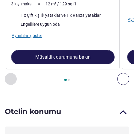
3 kişi maks.
12
m²
/
129
sq ft
Şilt
Şilte
1 x Çift kişilik yataklar ve 1 x Ranza yataklar
Ayr
Engellilere uygun oda
Ayrıntıları göster
Müsaitlik durumuna bakın
Sayfa
1
/
2
, Oda 1 : Triple room with a double bed and a bunk
Önceki - Oda
Son
Otelin konumu