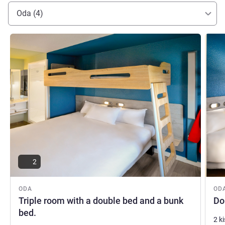
Oda (4)
Ayrıntıları göster
Ayrıntı
2
ODA
OD
Triple room with a double bed and a bunk
Do
bed.
2 k