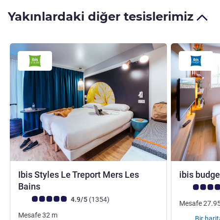
Yakınlardaki diğer tesislerimiz
Ibis Styles Le Treport Mers Les
ibis budg
3 yıldız
Bains
Avis müşteri
Avis müşterileri puanı (ALL Puanlama)
görüş
4.9/5
(1354
)
Mesafe
27.9
Mesafe
32
m
Bir har