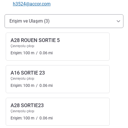
İletişim için e-posta
h3524@accor.com
Erişim ve ulaşım
Erişim ve Ulaşım (3)
A28 ROUEN SORTIE 5
Çevreyolu çıkışı
Erişim:
100
m
/
0.06
mi
A16 SORTIE 23
Çevreyolu çıkışı
Erişim:
100
m
/
0.06
mi
A28 SORTIE23
Çevreyolu çıkışı
Erişim:
100
m
/
0.06
mi