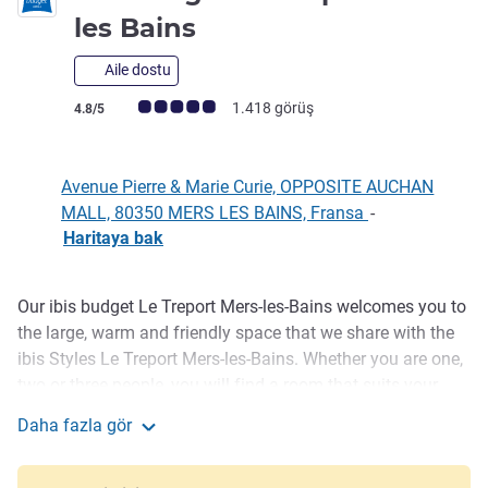
2 yıldız
les Bains
Aile dostu
Avis müşterileri puanı (ALL Puanlama)
1.418 görüş
4.8/5
Avenue Pierre & Marie Curie, OPPOSITE AUCHAN
MALL, 80350 MERS LES BAINS, Fransa
-
Haritaya bak
Our ibis budget Le Treport Mers-les-Bains welcomes you to
Açıklama
the large, warm and friendly space that we share with the
ibis Styles Le Treport Mers-les-Bains. Whether you are one,
two or three people, you will find a room that suits your
needs. All our rooms have private toilets and showers.
Daha fazla gör
Lavish ibis Styles buffet breakfast, bar and 24 hours snack
ibis budget Le Tréport Mers les Bains
service. Free high-speed WIFI. Large free and secure car