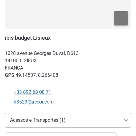
ibis budget Lisieux
1028 avenue Georges Duval, D613
14100
LISIEUX
FRANÇA
GPS
:
49.14537, 0.266408
+33 892 68 08 71
Telefone
E-mail de contacto
h3523@accor.com
Acesso e transporte
Acessos e Transportes (1)