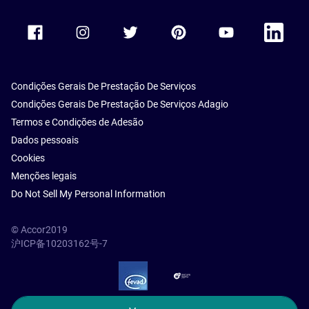
Accor Facebook
Accor Instagram
Accor Twitter
Accor Pinterest
Accor Youtube
Accor Li
Condições Gerais De Prestação De Serviços
Condições Gerais De Prestação De Serviços Adagio
Termos e Condições de Adesão
Dados pessoais
Cookies
Menções legais
Do Not Sell My Personal Information
© Accor2019
沪ICP备10203162号-7
SSL Secure – globalSign