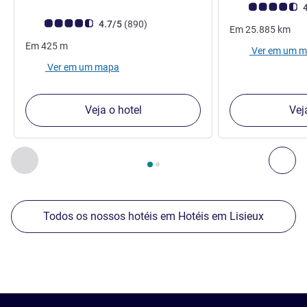
Nota clientes Avi
4
Nota clientes Avis (Classificação ALL)
comentários
4.7/5
(890
)
Em
25.885
km
Em
425
m
Ver em um 
Ver em um mapa
Veja o hotel
Vej
Página
1
de
2
, Os nossos outros estabelecimentos nas proxim
Anterior - Os nossos outros estabelecimentos nas proxim
Seg
Todos os nossos hotéis em Hotéis em Lisieux