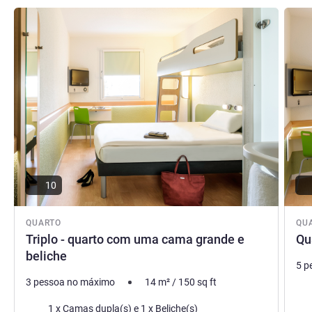
Ver detalhes
Ver de
10
QUARTO
QU
Triplo - quarto com uma cama grande e
Qu
beliche
5 p
3 pessoa no máximo
14
m²
/
150
sq ft
Ca
Cama
1 x Camas dupla(s) e 1 x Beliche(s)