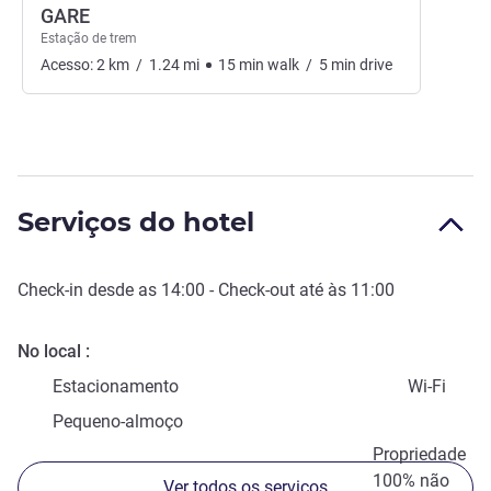
GARE
Estação de trem
Acesso:
2
km
/
1.24
mi
15
min
walk
/
5
min
drive
Serviços do hotel
Check-in
desde as
14:00
-
Check-out
até às
11:00
No local
Estacionamento
Wi-Fi
Pequeno-almoço
Propriedade
100% não
Ver todos os serviços