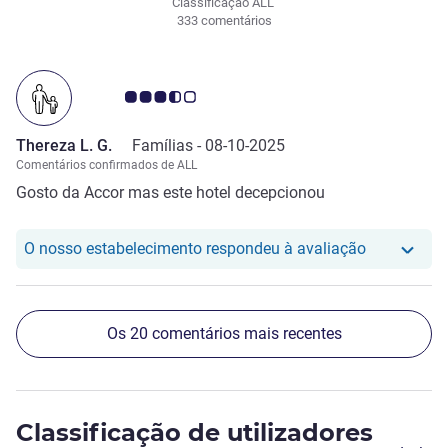
Classificação ALL
333 comentários
Nota clientes Avis 3.5/5
Thereza L. G.
Famílias -
08-10-2025
Comentários confirmados de ALL
Gosto da Accor mas este hotel decepcionou
O nosso hot
O nosso estabelecimento respondeu à avaliação
Os 20 comentários mais recentes
Classificação de utilizadores