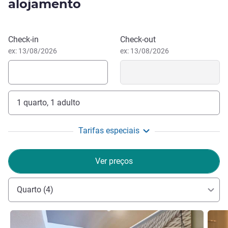
alojamento
Mythical seaside with its famous "Planches", barriers in the
names of American actors come participate in the
American Film Festival, beach umbrellas in 5 colors,
Reservar este hotel
Check-in
Check-out
casino, horse races, shops make of Deauville a recognized
ex: 13/08/2026
ex: 13/08/2026
and appreciated destination. In only 2 hours from Paris
and because everything is accessible by foot or by bicycle,
come to discover its protected architecture, to stroll in the
flavors of the market, to taste local products or simply to
make nothing and to dream !
1 quarto, 1 adulto
A 10 min. a pé da praia, do passeio de Les Planches,
Tarifas especiais
casinos e circuitos. Todos os pontos de Deauville estão ao
alcance: o mar, a zona de Pays d'Auge, as casas opulentas,
lojas de luxo e festivais.
Ver preços
Toda a equipa do hotel ibis Deauville Centre dá-lhe as
Quarto (4)
boas-vindas à Côte Fleurie (Costa das Flores). Do nosso
hotel, pode aceder rapidamente à praia e à estação de
Ver detalhes
Ver de
comboios.