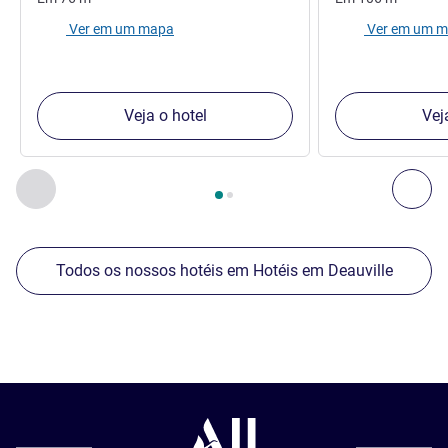
Ver em um mapa
Ver em um 
Veja o hotel
Vej
Página
1
de
2
, Os nossos outros estabelecimentos nas proxim
Anterior - Os nossos outros estabelecimentos nas proxim
Seg
Todos os nossos hotéis em Hotéis em Deauville