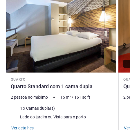
Hervé AUROUSSEAU, Gestão hoteleira
QUARTO
QU
Quarto Standard com 1 cama dupla
Qu
2 pessoa no máximo
15
m²
/
161
sq ft
2 p
Cama
Ca
1 x Camas dupla(s)
Vistas:
Vist
Lado do jardim ou Vista para o porto
Ver detalhes
Ver