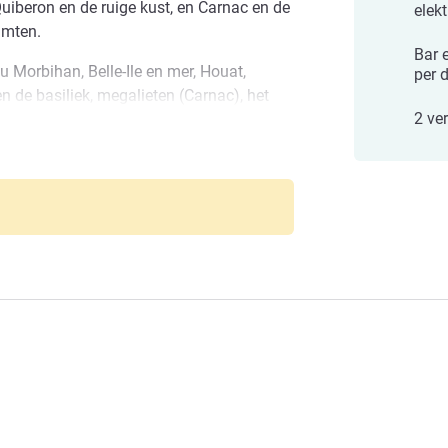
Quiberon en de ruige kust, en Carnac en de
elek
imten.
Bar e
u Morbihan, Belle-Ile en mer, Houat,
per 
n de basiliek, megalieten (Carnac), het
2 ve
auvage, dierentuinen en recreatieparken: