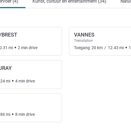
rvoer (4)
Kunst, cultuur en entertainment (34)
Natu
/BREST
VANNES
Treinstation
0.31
mi
2
min
drive
Toegang:
20
km
/
12.43
mi
1
AURAY
.24
mi
4
min
drive
.86
mi
8
min
drive