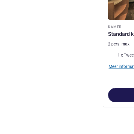
KAMER
Standard 
2 pers. max
Beddengoed
1 x Twe
Meer informat