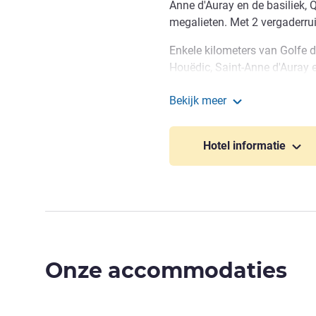
Anne d'Auray en de basiliek, 
megalieten. Met 2 vergaderru
Enkele kilometers van Golfe d
Houëdic, Saint-Anne d'Auray e
schiereiland Quiberon, Côte S
Bekijk meer
zwembad, golf, karting enz.
ibis Auray
Hotel informatie
Onze accommodaties