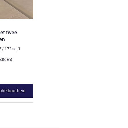
et twee
en
²
/
172
sq ft
ed(den)
chikbaarheid