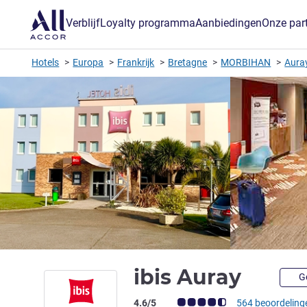
Verblijf
Loyalty programma
Aanbiedingen
Onze par
Hotels
Europa
Frankrijk
Bretagne
MORBIHAN
Aura
3 ste
ibis Auray
G
Avis-klantbeoordeling (ALL beoordeling
4.6/5
564 beoordeling