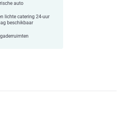
trische auto
n lichte catering 24-uur
dag beschikbaar
rgaderruimten