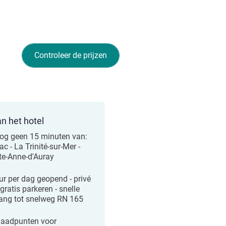
Controleer de prijzen
an het hotel
og geen 15 minuten van:
c - La Trinité-sur-Mer -
te-Anne-d'Auray
ur per dag geopend - privé
gratis parkeren - snelle
ang tot snelweg RN 165
laadpunten voor