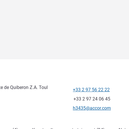
e de Quiberon Z.A. Toul
+33 2 97 56 22 22
Telefoon
Fax
+33 2 97 24 06 45
E-mailadres voor contact
h3435@accor.com