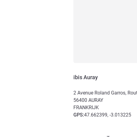
ibis Auray
2 Avenue Roland Garros, Rout
56400
AURAY
FRANKRIJK
GPS
:
47.662399, -3.013225
Toegang en transport