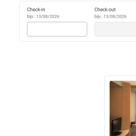
Boek dit hotel
Check-in
Check-out
bijv.: 13/08/2026
bijv.: 13/08/2026
Meer informat