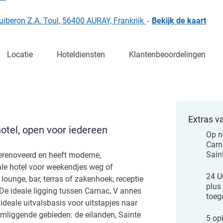
uiberon Z.A. Toul, 56400 AURAY, Frankrijk
-
Bekijk de kaart
Locatie
Hoteldiensten
Klantenbeoordelingen
Extras v
tel, open voor iedereen
Op n
Carna
Sain
 gerenoveerd en heeft moderne,
ale hotel voor weekendjes weg of
24 U
lounge, bar, terras of zakenhoek; receptie
plus 
De ideale ligging tussen Carnac, V annes
toeg
ideale uitvalsbasis voor uitstapjes naar
mliggende gebieden: de eilanden, Sainte
5 op