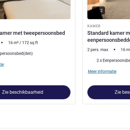
2
KAMER
kamer met tweepersoonsbed
Standard kamer m
eenpersoonsbedd
16
m²
/
172
sq ft
2 pers. max
16
m
epersoonsbed(den)
Beddengoed
2 x Eenpersoonsb
ie
Meer informatie
Zie beschikbaarheid
Zie bes