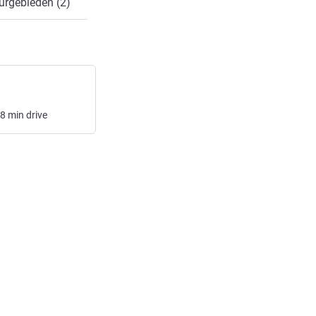
urgebieden (2)
8
min
drive