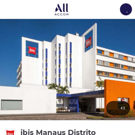
Load
43
ibis Manaus Distrito