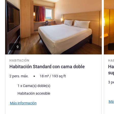
9
HABITACIÓN
HA
Habitación Standard con cama doble
Ha
su
2 pers. máx.
18
m²
/
193
sq ft
3 p
Ropa de cama
1 x Cama(s) doble(s)
Rop
Habitación accesible
Más
Más información