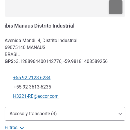
ibis Manaus Distrito Industrial
Avenida Mandii 4, Distrito Industrial
69075140
MANAUS
BRASIL
GPS
:
-3.1288964400142776, -59.98181408589256
+55 92 2123-6234
Teléfono
Fax
+55 92 3613-6235
Correo electrónico de contacto
H3221-RE@accor.com
Acceso y transporte
Acceso y transporte (3)
Filtros