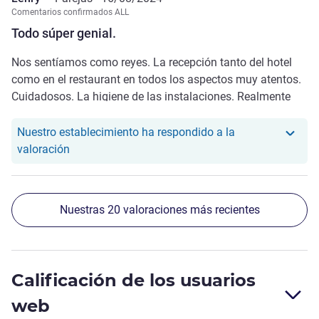
Comentarios confirmados ALL
Todo súper genial.
Nos sentíamos como reyes. La recepción tanto del hotel
como en el restaurant en todos los aspectos muy atentos.
Cuidadosos. La higiene de las instalaciones. Realmente
faltaron solo las estrellas de televisión. Espectacular. La
comida increíble. Muchas gracias por esmerarse por
Nuestro establecimiento ha respondido a la
nosotros.
Nuestro hotel ha respondido a la valoración de Le
valoración
Nuestras 20 valoraciones más recientes
Calificación de los usuarios
web