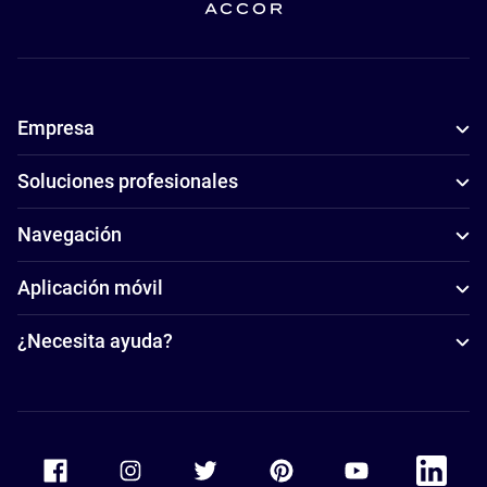
Empresa
Soluciones profesionales
Navegación
Aplicación móvil
¿Necesita ayuda?
Accor Facebook
Accor Instagram
Accor Twitter
Accor Pinterest
Accor Youtube
Accor Li