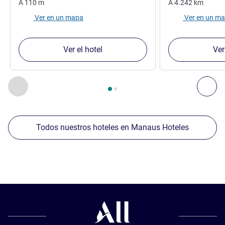
A
110
m
A
4.242
km
Ver en un mapa
Ver en un m
Ver el hotel
Ver
Página
1
de
2
, Nuestros establecimientos cercanos 1 :, Nuest
Anterior - Nuestros establecimientos cercanos
Sig
Todos nuestros hoteles en Manaus Hoteles