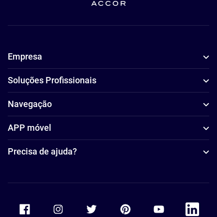
Empresa
Soluções Profissionais
Navegação
APP móvel
Precisa de ajuda?
Accor Facebook
Accor Instagram
Accor Twitter
Accor Pinterest
Accor Youtube
Accor Li