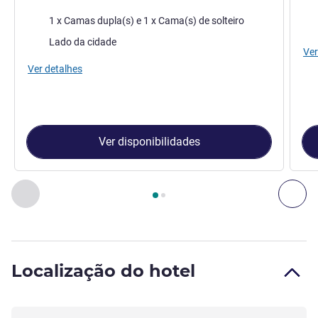
Ca
Cama
1 x Camas dupla(s) e 1 x Cama(s) de solteiro
Vist
Vistas:
Lado da cidade
Ver
Ver detalhes
Ver disponibilidades
Página
1
de
2
, Quarto 1 : TRIPLO - quarto com uma cama dupl
Anterior - Quarto
Seg
Localização do hotel