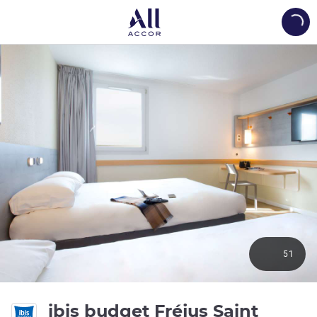
Load
51
ibis budget Fréjus Saint