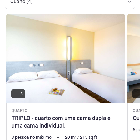
Quarto (4)
Ver detalhes
Ver de
5
QUARTO
QU
TRIPLO - quarto com uma cama dupla e
Qu
uma cama individual.
5 p
3 pessoa no máximo
20
m²
/
215
sq ft