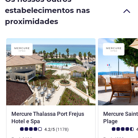
estabelecimentos nas
proximidades
Mercure Thalassa Port Frejus
Mercure Saint
4 estrelas
4 estre
Hotel e Spa
Plage
Nota clientes Avis (Classificação ALL)
comentários
Nota clientes Avi
4.2/5
(1178
)
4