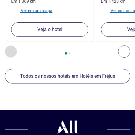
Em
1.369
km
Em
1.428
km
Ver em um mapa
Ver em um 
Veja o hotel
Vej
Página
1
de
2
, Os nossos outros estabelecimentos nas proxim
Anterior - Os nossos outros estabelecimentos nas proxim
Seg
Todos os nossos hotéis em Hotéis em Fréjus