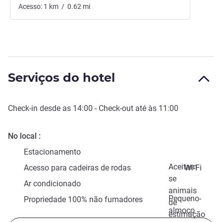
Acesso:
1
km
/
0.62
mi
Serviços do hotel
Check-in
desde as
14:00
-
Check-out
até às
11:00
No local
Estacionamento
Aceitam-
Acesso para cadeiras de rodas
Wi-Fi
se
Ar condicionado
animais
Pequeno-
Propriedade 100% não fumadores
de
almoço
estimação