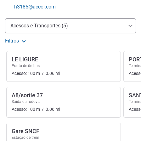
Telefone
E-mail de contacto
h3185@accor.com
Acesso e transporte
Acessos e Transportes (5)
Filtros
LE LIGURE
POR
Ponto de ônibus
Termin
Acesso:
100
m
/
0.06
mi
Acess
A8/sortie 37
SAN
Saída da rodovia
Termin
Acesso:
100
m
/
0.06
mi
Acess
Gare SNCF
Estação de trem