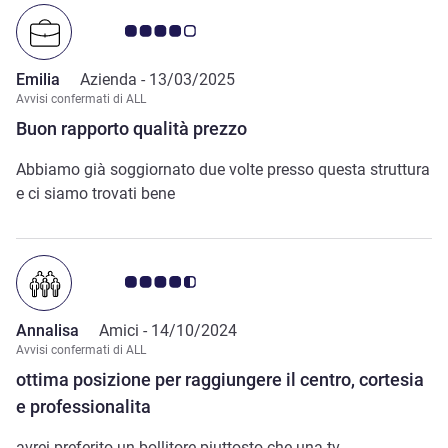
Accor dovrebbe lavorare sui piani di motivazione del
Giudizio clienti 4.0/5
personale.
Emilia
Azienda -
13/03/2025
Avvisi confermati di ALL
Buon rapporto qualità prezzo
Abbiamo già soggiornato due volte presso questa struttura
e ci siamo trovati bene
Giudizio clienti 4.5/5
Annalisa
Amici -
14/10/2024
Avvisi confermati di ALL
ottima posizione per raggiungere il centro, cortesia
e professionalita
avrei preferito un bollitore piuttosto che una tv