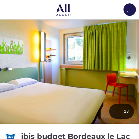
Load
28
2 
ibis budget Bordeaux le Lac