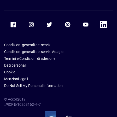
Accor Facebook
Accor Instagram
Accor Twitter
Accor Pinterest
Accor Youtube
Accor Li
Condizioni generali dei servizi
Condizioni generali dei servizi Adagio
Termini e Condizioni di adesione
Dati personali
Cookie
Menzioni legali
Do Not Sell My Personal Information
© Accor2019
沪ICP备10203162号-7
SSL Secure – globalSign