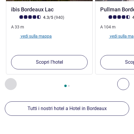
3 stelle
ibis Bordeaux Lac
Pullman Bord
Giudizio clienti (Valutazione ALL)
recensioni
Giudizio clienti (
4.3/5
(940
)
4
A
33
m
A
104
m
vedi sulla mappa
vedi sulla m
Scopri l'hotel
Scop
Pagina
1
di
2
, Nostre ulteriori strutture nelle vicinanze 1 :, Nost
Precedente - Nostre ulteriori strutture nelle vicinanze
Succ
Tutti i nostri hotel a Hotel in Bordeaux