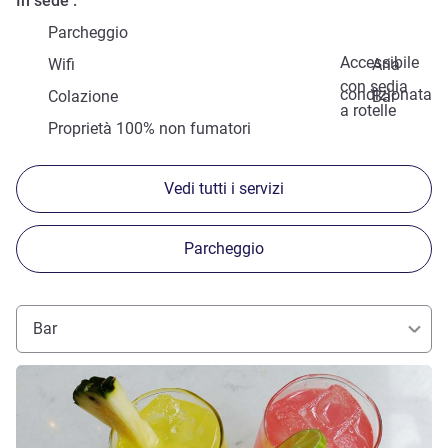
In sede
Parcheggio
Accessibile
Wifi
Aria
con sedia
condizionata
Colazione
Bar
a rotelle
Proprietà 100% non fumatori
Vedi tutti i servizi
Parcheggio
Bar
Visualizza dettagli