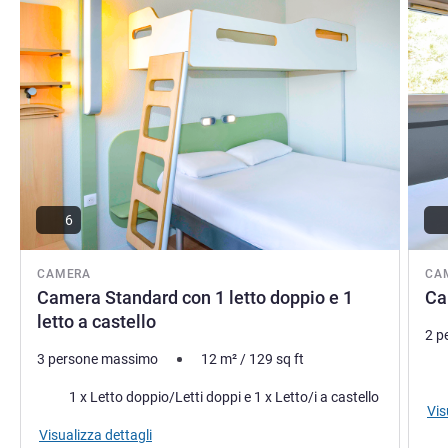
6
CAMERA
CA
Camera Standard con 1 letto doppio e 1
Ca
letto a castello
2 p
3 persone massimo
12
m²
/
129
sq ft
Bia
Biancheria da letto
1 x Letto doppio/Letti doppi e 1 x Letto/i a castello
Vis
Visualizza dettagli