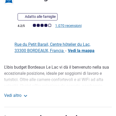
Adatto alle famiglie
Giudizio clienti (Valutazione ALL)
1.070 recensioni
4.2/5
Rue du Petit Barail, Centre hôtelier du Lac,
33300 BORDEAUX, Francia
-
Vedi la mappa
L'ibis budget Bordeaux Le Lac vi dà il benvenuto nella sua
Descrizione
eccezionale posizione, ideale per soggiorni di lavoro e
turistici. Oltre alle camere confortevoli e al WiFi ad alta
velocità, l'hotel offre colazione da asporto, parcheggio
esterno gratuito, microonde e posate monouso in legno.
Vedi altro
Una struttura che coniuga praticità ed economicità e vi
ibis budget Bordeaux le Lac
invita a scoprire Bordeaux e la regione circostante.
Il tram per raggiungere il centro di Bordeaux dista 5 minuti