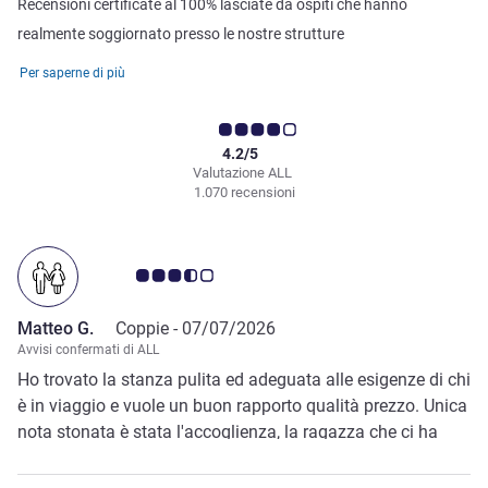
Recensioni certificate al 100% lasciate da ospiti che hanno
realmente soggiornato presso le nostre strutture
Per saperne di più
4.2/5
Valutazione ALL
1.070 recensioni
Giudizio clienti 3.5/5
Matteo G.
Coppie -
07/07/2026
Avvisi confermati di ALL
Ho trovato la stanza pulita ed adeguata alle esigenze di chi
è in viaggio e vuole un buon rapporto qualità prezzo. Unica
nota stonata è stata l'accoglienza, la ragazza che ci ha
fatto il check è stata un poco antipatica (per questo ho
messo 7 nella valutazione generale e non 8), forse ALL