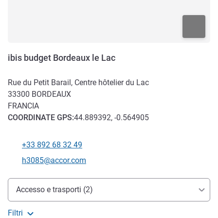
ibis budget Bordeaux le Lac
Rue du Petit Barail, Centre hôtelier du Lac
33300
BORDEAUX
FRANCIA
COORDINATE
GPS
:
44.889392, -0.564905
+33 892 68 32 49
Telefono
E-mail di contatto
h3085@accor.com
Accesso e trasporti
Accesso e trasporti (2)
Filtri