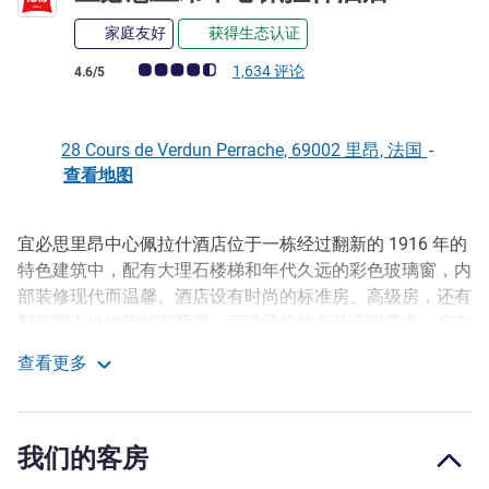
家庭友好
获得生态认证
客户意见评级 (ALL 评级)
1,634 评论
4.6/5
28 Cours de Verdun Perrache, 69002 里昂, 法国
-
查看地图
宜必思里昂中心佩拉什酒店位于一栋经过翻新的 1916 年的
描述
特色建筑中，配有大理石楼梯和年代久远的彩色玻璃窗，内
部装修现代而温馨。酒店设有时尚的标准房、高级房，还有
配备双人沙发床的家庭房，可满足您的多种不同需求。您在
商务旅行中可以预订带独立工作区的卧室套房或 65 平方米
查看更多
的客房。距酒店约 200 米远的安全停车场与酒店有合作关
宜必思里昂中心佩拉什酒店
系。
三星级的里昂佩拉什酒店位于里昂的 Presqu'île，紧邻
我们的客房
Brasserie Georges，距离索恩河和罗纳河巡游码头仅 274