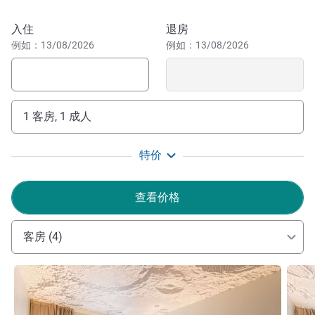
米（300 码），10 分钟即可抵达白莱果广场。距离佩拉什
车站仅 45 米（50 码）。 从位于里昂第二区的酒店步行片
预订此酒店
入住
退房
刻即可到达康弗伦斯区、半岛区和里昂老城区，千万不要错
例如：13/08/2026
例如：13/08/2026
过美丽的金头公园。
里昂是联合国教科文组织世界遗产地，值得您选择一家地理
位置优越的酒店入住！
1 客房, 1 成人
想体验月球旅行？您可以入住我们全新的 Agora 客房。
准备就绪！热情友好的团队是您此次太空之旅的工作人员。
特价
我们热切期待您的光临！
Ms PELTZER Monique 酒店管理
查看价格
客房 (4)
请参阅详情
请参