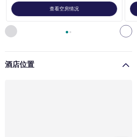
查看空房情况
第
1
页，共
2
页
, 客房 1 : 标准房，配备 1 张双人床 , 客房 2
上一个 - 客房
下一
酒店位置