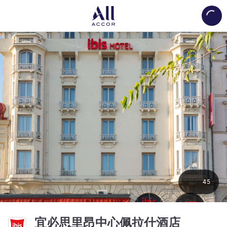
Load
45
3 星
宜必思里昂中心佩拉什酒店