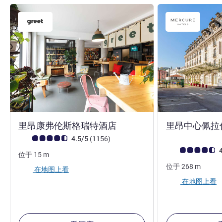
3 星
里昂康弗伦斯格瑞特酒店
里昂中心佩拉
客户意见评级 (ALL 评级)
评论
4.5/5
(1156
)
客户意见评级 (ALL
4
位于
15
m
位于
268
m
在地图上看
在地图上看