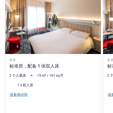
4
客房
客
标准房，配备 1 张双人床
标
2 个人最多
15
m²
/
161
sq ft
2 
床上用品
床
1 x 双人床
请参阅详情
请