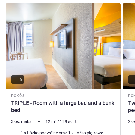
Pokaż szczegóły
Pokaż
6
POKÓJ
PO
TRIPLE - Room with a large bed and a bunk
Tw
bed
pe
3 os. maks.
12
m²
/
129
sq ft
2 o
Pościel
Poś
1 x Łóżko podwójne oraz 1 x Łóżko piętrowe