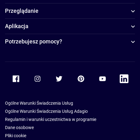
Przeglądanie
Aplikacja
Potrzebujesz pomocy?
Accor Facebook
Accor Instagram
Accor Twitter
Accor Pinterest
Accor Youtube
Accor Li
Ogólne Warunki Świadczenia Usług
Ogólne Warunki Świadczenia Usług Adagio
Regulamin i warunki uczestnictwa w programie
Dane osobowe
Pliki cookie