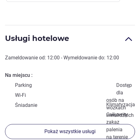
Usługi hotelowe
Zameldowanie od:
12:00
- Wymeldowanie do:
12:00
Na miejscu
Parking
Dostęp
dla
Wi-Fi
osób na
Klimatyzacja
Śniadanie
wózkach
Całkowity
inwalidzkich
zakaz
palenia
Pokaż wszystkie usługi
na terenie