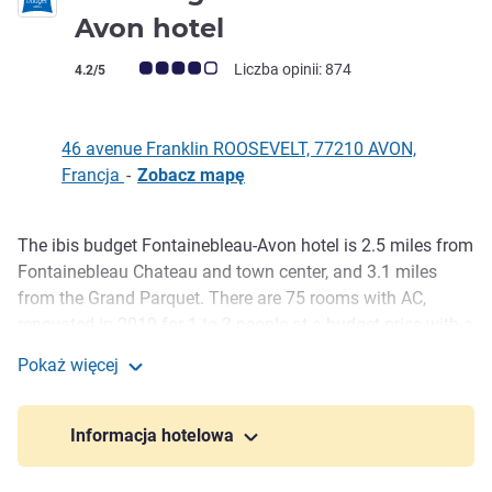
2 gwiazdki
Avon hotel
Ocena klientów (Ocena ALL)
Liczba opinii: 874
4.2/5
46 avenue Franklin ROOSEVELT, 77210 AVON,
Francja
-
Zobacz mapę
The ibis budget Fontainebleau-Avon hotel is 2.5 miles from
Opis
Fontainebleau Chateau and town center, and 3.1 miles
from the Grand Parquet. There are 75 rooms with AC,
renovated in 2019 for 1 to 3 people at a budget price with a
bathroom, toilet, duvet, satellite TV, free WiFi and free
Pokaż więcej
enclosed parking. All-you-can-eat buffet breakfast at a
Ibis budget Fontainebleau Avon hotel
smart rate. Explore the region for hikes, walks or rock
climbing.
Informacja hotelowa
Avon, a charming nearby town, enhances your stay with its