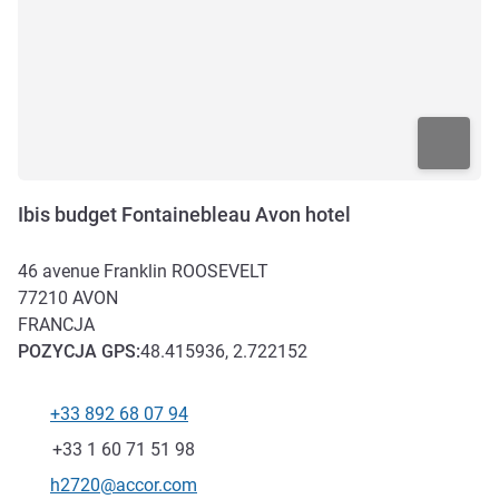
Ibis budget Fontainebleau Avon hotel
46 avenue Franklin ROOSEVELT
77210
AVON
FRANCJA
POZYCJA
GPS
:
48.415936, 2.722152
+33 892 68 07 94
Telefon
Faks
+33 1 60 71 51 98
Kontaktowy adres e-mail
h2720@accor.com