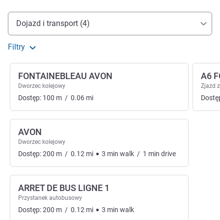
Dojazd i transport
Dojazd i transport (4)
Filtry
FONTAINEBLEAU AVON
A6 
Dworzec kolejowy
Zjazd 
Dostęp:
100
m
/
0.06
mi
Dostę
AVON
Dworzec kolejowy
Dostęp:
200
m
/
0.12
mi
3
min
walk
/
1
min
drive
ARRET DE BUS LIGNE 1
Przystanek autobusowy
Dostęp:
200
m
/
0.12
mi
3
min
walk