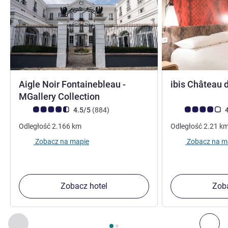
Aigle Noir Fontainebleau -
ibis Château 
4 gwiazdki
MGallery Collection
Ocena klientów (Ocena ALL)
Liczba opinii
Ocena klientów (
4.5/5
(884
)
4
Odległość
2.166
km
Odległość
2.21
k
Zobacz na mapie
Zobacz na m
Zobacz hotel
Zoba
Strona
1
z
2
, Inne nasze placówki w pobliżu 1 :, Inne nasze pl
Poprzedni - Inne nasze placówki w pobliżu
Nas