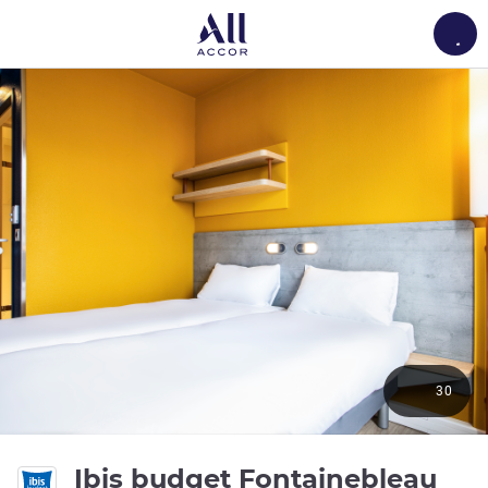
Load
30
Ibis budget Fontainebleau