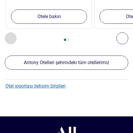
Otele bakın
Ote
Sayfa
1
/
2
, Yakınlardaki diğer tesislerimiz 1 :, Yakınlardaki diğ
Önceki - Yakınlardaki diğer tesislerimiz
Sonr
Antony Otelleri şehrindeki tüm otellerimiz
Otel sigortası iletişim bilgileri