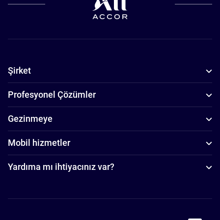
Şirket
Profesyonel Çözümler
Gezinmeye
Mobil hizmetler
Yardıma mı ihtiyacınız var?
Accor Facebook
Accor Instagram
Accor Twitter
Accor Pinterest
Accor Youtube
Accor Li