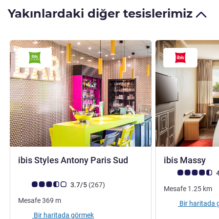
Yakınlardaki diğer tesislerimiz
3 yıldız
3 y
ibis Styles Antony Paris Sud
ibis Massy
Avis müşterileri 
4
Avis müşterileri puanı (ALL Puanlama)
görüş
3.7/5
(267
)
Mesafe
1.25
km
Mesafe
369
m
Bir haritada
Bir haritada görmek