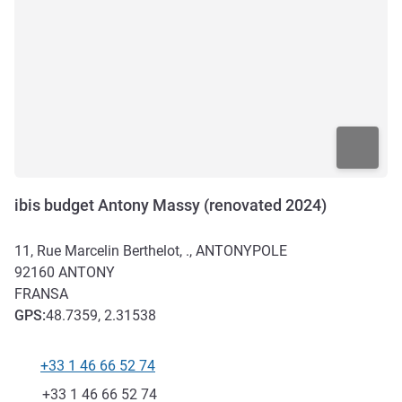
ibis budget Antony Massy (renovated 2024)
11, Rue Marcelin Berthelot, ., ANTONYPOLE
92160
ANTONY
FRANSA
GPS
:
48.7359, 2.31538
+33 1 46 66 52 74
Telefon
Faks
+33 1 46 66 52 74