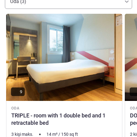
Oda (3)
Ayrıntıları göster
Ayrıntı
9
ODA
OD
TRIPLE - room with 1 double bed and 1
DO
retractable bed
pe
3 kişi maks.
14
m²
/
150
sq ft
2 k