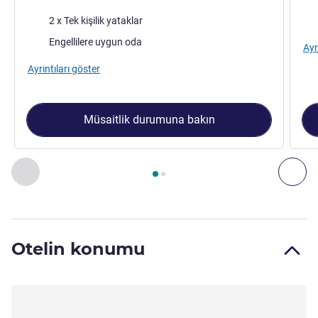
Şilte
Şilt
2 x Tek kişilik yataklar
Engellilere uygun oda
Ayr
Ayrıntıları göster
Müsaitlik durumuna bakın
Sayfa
1
/
2
, Oda 1 : TRIPLE - room with 1 double bed and 1 re
Önceki - Oda
Son
Otelin konumu