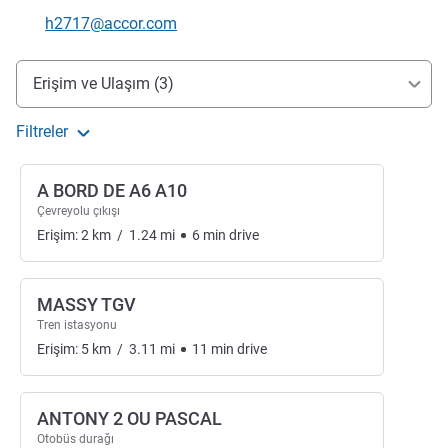
İletişim için e-posta
h2717@accor.com
Erişim ve ulaşım
Erişim ve Ulaşım (3)
Filtreler
A BORD DE A6 A10
Çevreyolu çıkışı
Erişim:
2
km
/
1.24
mi
6
min
drive
MASSY TGV
Tren istasyonu
Erişim:
5
km
/
3.11
mi
11
min
drive
ANTONY 2 OU PASCAL
Otobüs durağı