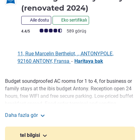
2 yıldız
(renovated 2024)
Aile dostu
Eko sertifikalı
Avis müşterileri puanı (ALL Puanlama)
589 görüş
4.4/5
11, Rue Marcelin Berthelot, ., ANTONYPOLE,
92160 ANTONY, Fransa
-
Haritaya bak
Budget soundproofed AC rooms for 1 to 4, for business or
Açıklama
family stays at the ibis budget Antony. Reception open 24
hours, free WIFI and free secure parking. Low-priced buffet
breakfast spread. Food order terminal and vending
machines for drinks and snack options. 4.5 miles from
Daha fazla gör
Paris - Orly airport, 9 from Paris and 2.5 from Massy TGV
ibis budget Antony Massy (renovated 2024)
Ouigo station.
tel bilgisi
Your satisfaction is our priority: our satisfaction rating