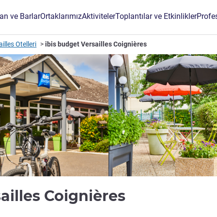
an ve Barlar
Ortaklarımız
Aktiviteler
Toplantılar ve Etkinlikler
Profe
illes Otelleri
ibis budget Versailles Coignières
2 yıldız
ailles Coignières