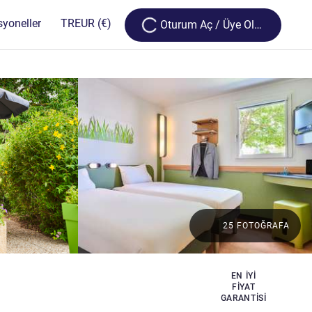
Loading...
syoneller
TR
EUR
(€)
Oturum Aç / Üye Olun
25 FOTOĞRAFA
EN IYI
FIYAT
GARANTISI