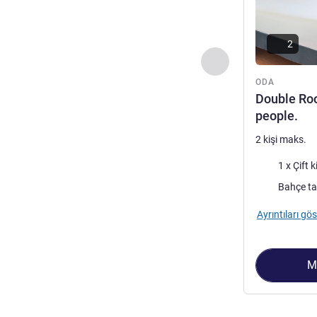
2
Önceki - Oda
ODA
Double Roo
people.
2 kişi maks.
Şilte
1 x Çift k
Manzara:
Bahçe ta
Ayrıntıları gös
M
Sayfa
1
/
3
, Oda