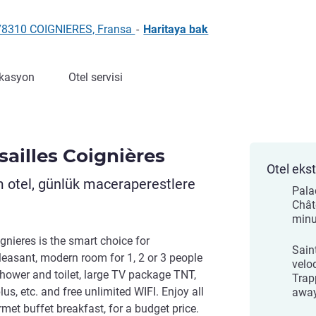
, 78310 COIGNIERES, Fransa
-
Haritaya bak
kasyon
Otel servisi
sailles Coignières
Otel ekst
im otel, günlük maceraperestlere
Pala
Chât
minu
gnieres is the smart choice for
Sain
easant, modern room for 1, 2 or 3 people
velo
hower and toilet, large TV package TNT,
Trap
us, etc. and free unlimited WIFI. Enjoy all
awa
rmet buffet breakfast, for a budget price.