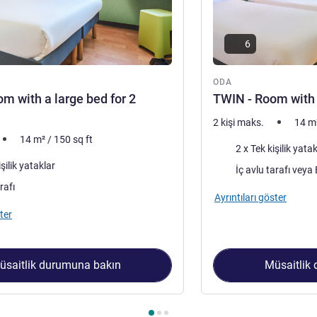
6
ODA
m with a large bed for 2
TWIN - Room with
2 kişi maks.
14
m
14
m²
/
150
sq ft
Şilte
2 x Tek kişilik yata
işilik yataklar
Manzara:
İ
rafı
Ayrıntıları göster
ter
üsaitlik durumuna bakın
Müsaitlik
 1 : Double Room with a large bed for 2 people. , Oda 2 : TWIN 