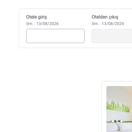
Bu otelde rezervasyon yaptırın
Otele giriş
Otelden çıkış
örn. : 13/08/2026
örn. : 13/08/2026
Ayrıntıları gös