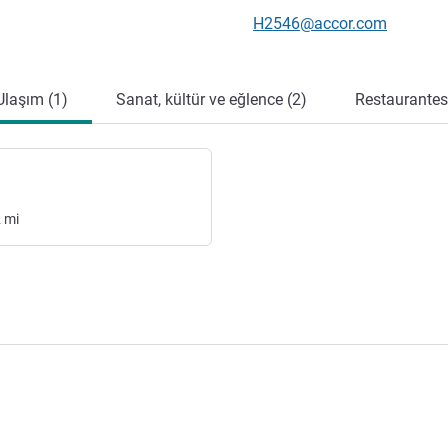
İletişim için e-posta
H2546@accor.com
Ulaşım (1)
Sanat, kültür ve eğlence (2)
Restaurantes 
2
mi