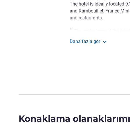
The hotel is ideally located 9
and Rambouillet, France Minia
and restaurants.
The entire team at the ibis 
welcomes you. Stay in a quiet 
Daha fazla gör
amenities and enjoy a modern
ibis budget Versailles
Otel Yönetimi
Konaklama olanaklarımı