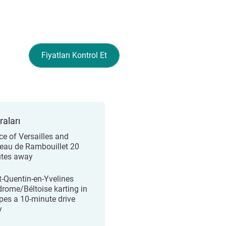
Fiyatları Kontrol Et
raları
ce of Versailles and
eau de Rambouillet 20
tes away
t-Quentin-en-Yvelines
drome/Béltoise karting in
pes a 10-minute drive
y