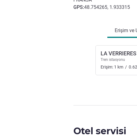
GPS
:
48.754265, 1.933315
Erişim ve ulaşım
Erişim ve 
LA VERRIERES
Tren istasyonu
Erişim:
1
km
/
0.6
Otel servisi