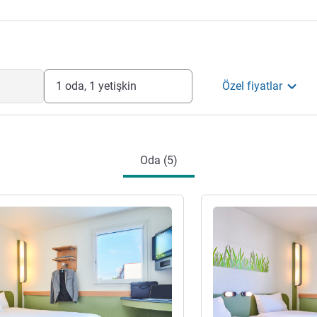
1 oda, 1 yetişkin
Özel fiyatlar
Oda (5)
ter
Ayrıntıları göster