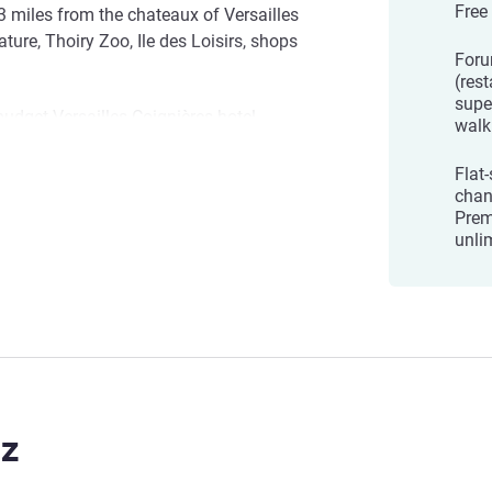
Free
.3 miles from the chateaux of Versailles
ture, Thoiry Zoo, Ile des Loisirs, shops
Foru
(res
supe
budget Versailles Coignières hotel
walk
hotel, in a flowery setting close to local
 and cozy room during your stay with us.
Flat
 Coignières
chan
Prem
unli
z