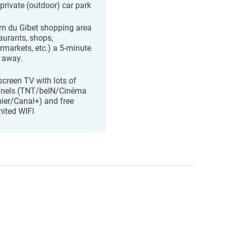
 private (outdoor) car park
m du Gibet shopping area
taurants, shops,
rmarkets, etc.) a 5-minute
 away.
-screen TV with lots of
nels (TNT/beIN/Cinéma
ier/Canal+) and free
mited WIFI