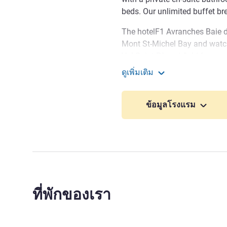
beds. Our unlimited buffet br
The hotelF1 Avranches Baie du
Mont St-Michel Bay and watch
Val-Saint-Père airfield for pa
minutes by car from Avranche
ดูเพิ่มเติม
racecourse and 18 minutes fr
hotelF1 Avranches Baie 
Our hotelF1 is ideally locat
ข้อมูลโรงแรม
minutes from Granville. 50 mi
A84 Rennes-Caen highway
Welcome to hotelF1 Avranc
the #ONTHEROAD concept and
DAVID ALLEOS ฝ่ายบริหารโ
ที่พักของเรา