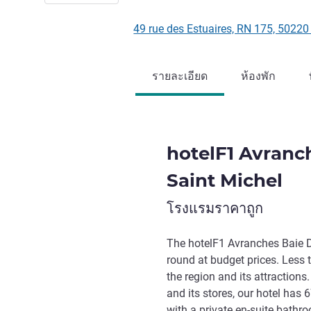
49 rue des Estuaires, RN 175, 502
รายละเอียด
ห้องพัก
hotelF1 Avranc
Saint Michel
โรงแรมราคาถูก
The hotelF1 Avranches Baie 
round at budget prices. Less 
the region and its attractio
and its stores, our hotel has
with a private en-suite bath