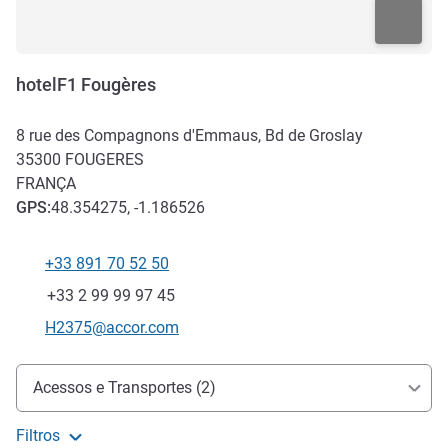
hotelF1 Fougères
8 rue des Compagnons d'Emmaus, Bd de Groslay
35300
FOUGERES
FRANÇA
GPS
:
48.354275, -1.186526
+33 891 70 52 50
Telefone
Fax
+33 2 99 99 97 45
E-mail de contacto
H2375@accor.com
Acesso e transporte
Acessos e Transportes (2)
Filtros