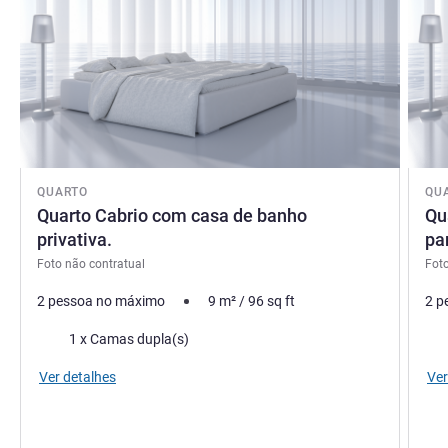
QUARTO
QU
Quarto Cabrio com casa de banho
Qu
privativa.
pa
Foto não contratual
Foto
2 pessoa no máximo
9
m²
/
96
sq ft
2 p
Cama
Ca
1 x Camas dupla(s)
Ver detalhes
Ver