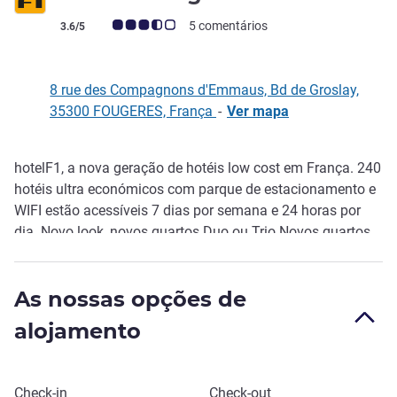
Nota clientes Avis (Classificação ALL)
5 comentários
3.6/5
8 rue des Compagnons d'Emmaus, Bd de Groslay,
35300 FOUGERES, França
-
Ver mapa
hotelF1, a nova geração de hotéis low cost em França. 240
Descrição
hotéis ultra económicos com parque de estacionamento e
WIFI estão acessíveis 7 dias por semana e 24 horas por
dia. Novo look, novos quartos Duo ou Trio Novos quartos
Duo ou Trio para as suasestadia s profissionais ou
privadas. No exterior do quarto, um espaço "Duche e WC"
As nossas opções de
espaçoso e bem organizado. Uma mesa de hóspedes
central para tomar o pequeno-almoço bufete à discrição.
alojamento
hotelF1, pague menos, viaje mais!
Reservar este hotel
Check-in
Check-out