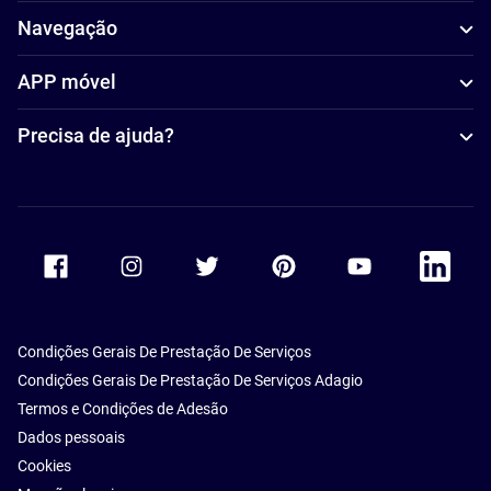
Navegação
APP móvel
Precisa de ajuda?
Accor Facebook
Accor Instagram
Accor Twitter
Accor Pinterest
Accor Youtube
Accor Li
Condições Gerais De Prestação De Serviços
Condições Gerais De Prestação De Serviços Adagio
Termos e Condições de Adesão
Dados pessoais
Cookies