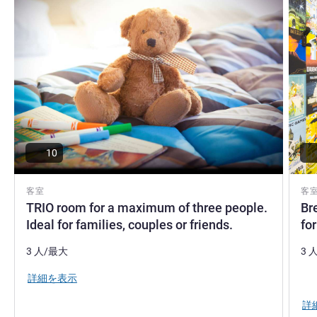
10
客室
客
TRIO room for a maximum of three people.
Br
Ideal for families, couples or friends.
for
3 人/最大
3 
寝
詳細を表示
詳