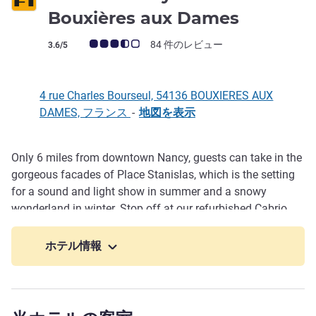
Bouxières aux Dames
お客さまの声 (確認済みレビュー アコーホテルズ)
84 件のレビュー
3.6/5
4 rue Charles Bourseul, 54136 BOUXIERES AUX
DAMES, フランス
-
地図を表示
Only 6 miles from downtown Nancy, guests can take in the
説明
gorgeous facades of Place Stanislas, which is the setting
for a sound and light show in summer and a snowy
wonderland in winter. Stop off at our refurbished Cabrio
rooms with private bathrooms, or our refurbished Break
Mezzanine or Trio rooms, with an all-you-can-eat breakfast
ホテル情報
buffet and free WIFI. Why pay more when the basics are all
you need?