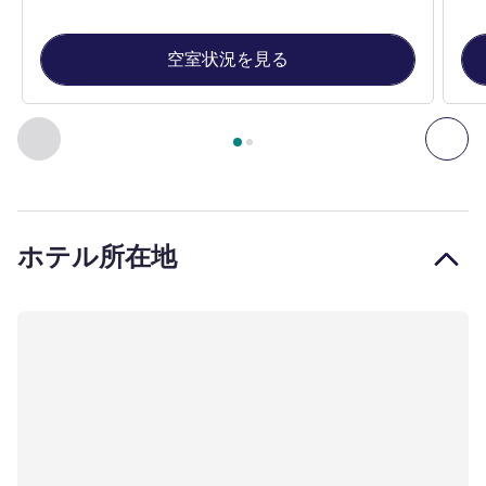
空室状況を見る
2
ページ中
1
ページ
, 客室 1 : TRIO room for a maximum of thre
前に戻る - 客室
次へ
ホテル所在地