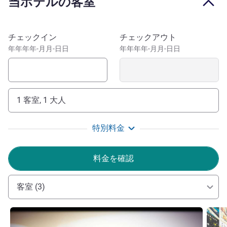
当ホテルの客室
このホテルを予約
チェックイン
チェックアウト
年年年年-月月-日日
年年年年-月月-日日
1 客室, 1 大人
特別料金
料金を確認
客室 (3)
詳細を表示
詳細