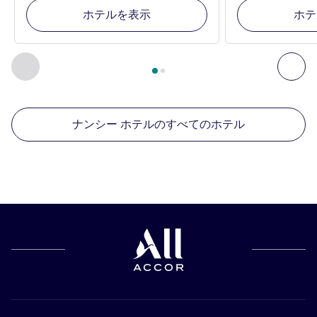
ホテルを表示
ホテ
2
ページ中
1
ページ
, 周辺の他の施設 1 :, 周辺の他の施設 2 :,
前に戻る - 周辺の他の施設
次へ
ナンシー ホテルのすべてのホテル