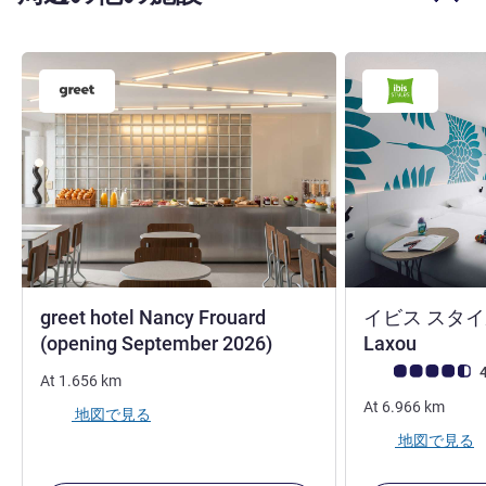
greet hotel Nancy Frouard
イビス スタイル
3 つ星
3 つ星
(opening September 2026)
Laxou
お客さまの声 (確
4
At
1.656
km
At
6.966
km
地図で見る
地図で見る