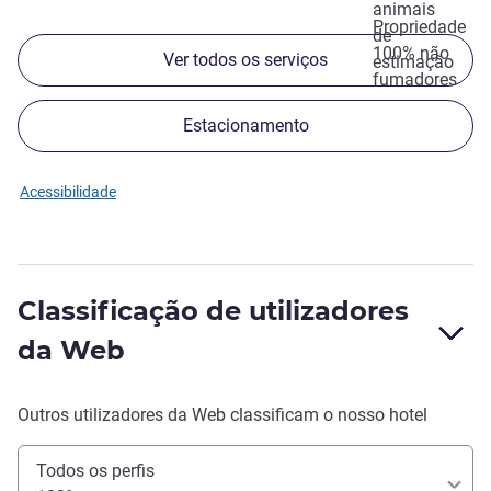
animais
Propriedade
de
100% não
Ver todos os serviços
estimação
fumadores
Estacionamento
Acessibilidade
Classificação de utilizadores
da Web
Outros utilizadores da Web classificam o nosso hotel
Todos os perfis