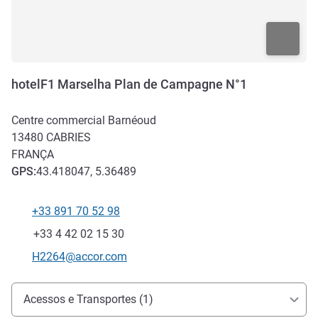
hotelF1 Marselha Plan de Campagne N°1
Centre commercial Barnéoud
13480
CABRIES
FRANÇA
GPS
:
43.418047, 5.36489
+33 891 70 52 98
Telefone
Fax
+33 4 42 02 15 30
E-mail de contacto
H2264@accor.com
Acesso e transporte
Acessos e Transportes (1)