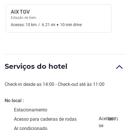
AIX TGV
Estação de trem
Acesso:
10
km
/
6.21
mi
10
min
drive
Serviços do hotel
Check-in
desde as
14:00
-
Check-out
até às
11:00
No local
Estacionamento
Aceitam-
Acesso para cadeiras de rodas
Wi-Fi
se
Ar condicionado