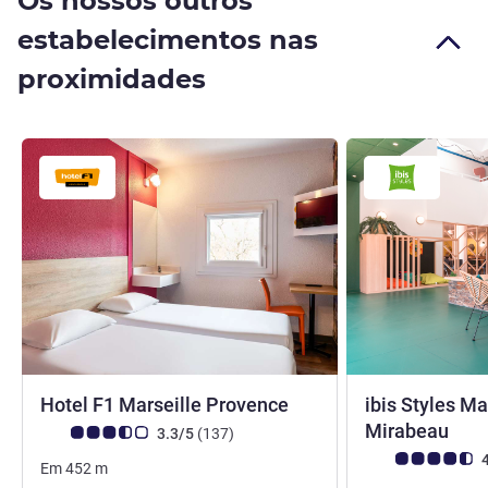
Os nossos outros
estabelecimentos nas
proximidades
1 estrela
Hotel F1 Marseille Provence
ibis Styles Ma
3 es
Mirabeau
Nota clientes Avis (Classificação ALL)
comentários
3.3/5
(137
)
Nota clientes Avi
4
Em
452
m