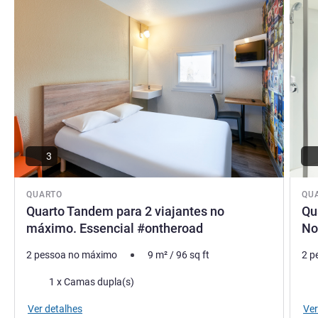
3
QUARTO
QU
Quarto Tandem para 2 viajantes no
Qu
máximo. Essencial #ontheroad
No
2 pessoa no máximo
9
m²
/
96
sq ft
2 p
Cama
Ca
1 x Camas dupla(s)
Ver detalhes
Ver