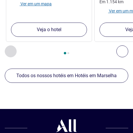
Em
1.154
km
Ver em um mapa
Ver em um 
Veja o hotel
Vej
Página
1
de
2
, Os nossos outros estabelecimentos nas proxim
Anterior - Os nossos outros estabelecimentos nas proxim
Seg
Todos os nossos hotéis em Hotéis em Marselha