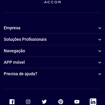
Empresa
Soluções Profissionais
Navegação
APP móvel
Precisa de ajuda?
Accor Facebook
Accor Instagram
Accor Twitter
Accor Pinterest
Accor Youtube
Accor Li