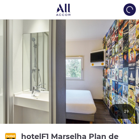
Load
29
hotelF1 Marselha Plan de