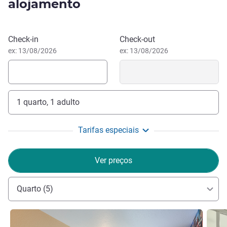
alojamento
da Europa. Perto do aeroporto internacional e da estação
de TGV. Desfrute das enseadas, praias e caminhadas no
interior ou em direção ao Mont Sainte-Victoire.
Reservar este hotel
Check-in
Check-out
ex: 13/08/2026
ex: 13/08/2026
1 quarto, 1 adulto
Tarifas especiais
Ver preços
Quarto (5)
Ver detalhes
Ver de