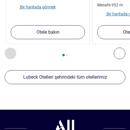
Mesafe
952
m
Bir haritada görmek
Bir haritada
Otele bakın
Ote
Sayfa
1
/
2
, Yakınlardaki diğer tesislerimiz 1 :, Yakınlardaki diğ
Önceki - Yakınlardaki diğer tesislerimiz
Sonr
Lubeck Otelleri şehrindeki tüm otellerimiz