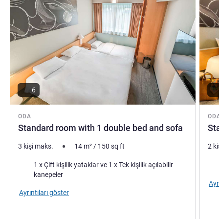
6
ODA
OD
Standard room with 1 double bed and sofa
St
3 kişi maks.
14
m²
/
150
sq ft
2 k
Şilte
Şilt
1 x Çift kişilik yataklar ve 1 x Tek kişilik açılabilir
kanepeler
Ayr
Ayrıntıları göster