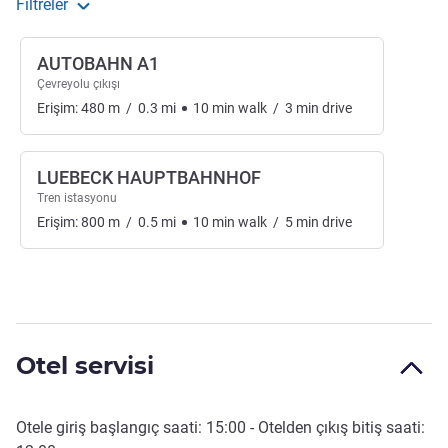
Filtreler
AUTOBAHN A1
Çevreyolu çıkışı
Erişim:
480
m
/
0.3
mi
10
min
walk
/
3
min
drive
LUEBECK HAUPTBAHNHOF
Tren istasyonu
Erişim:
800
m
/
0.5
mi
10
min
walk
/
5
min
drive
Otel servisi
Otele giriş başlangıç saati:
15:00
- Otelden çıkış bitiş saati: