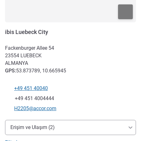
ibis Luebeck City
Fackenburger Allee 54
23554
LUEBECK
ALMANYA
GPS
:
53.873789, 10.665945
+49 451 40040
Telefon
Faks
+49 451 4004444
İletişim için e-posta
H2205@accor.com
Erişim ve ulaşım
Erişim ve Ulaşım (2)