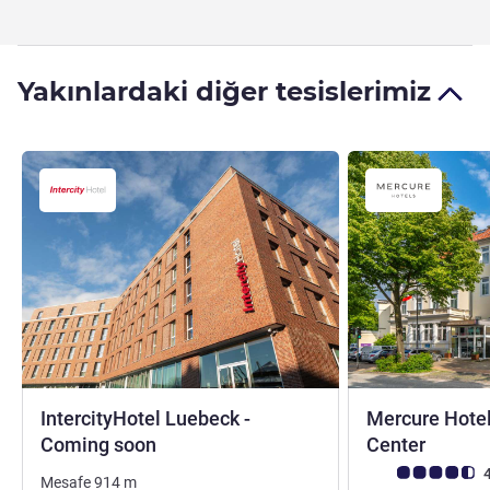
Yakınlardaki diğer tesislerimiz
IntercityHotel Luebeck -
Mercure Hotel
4 yıldız
3,5 yıl
Coming soon
Center
Avis müşterileri 
4
Mesafe
914
m