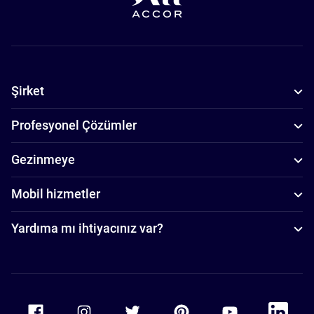
Şirket
Profesyonel Çözümler
Gezinmeye
Mobil hizmetler
Yardıma mı ihtiyacınız var?
Accor Facebook
Accor Instagram
Accor Twitter
Accor Pinterest
Accor Youtube
Accor Li