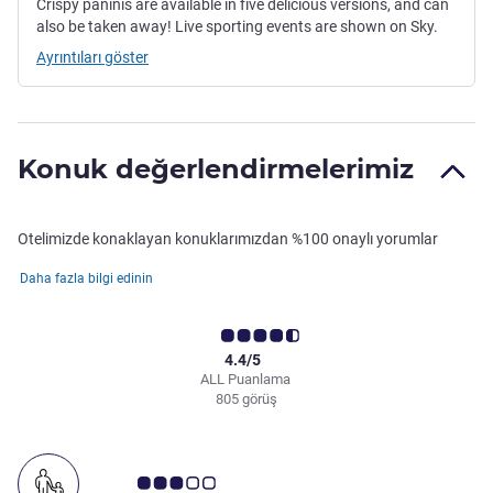
Crispy paninis are available in five delicious versions, and can
also be taken away! Live sporting events are shown on Sky.
Ayrıntıları göster
Konuk değerlendirmelerimiz
Otelimizde konaklayan konuklarımızdan %100 onaylı yorumlar
Daha fazla bilgi edinin
4.4/5
ALL Puanlama
805 görüş
Avis müşterileri puanı 3.0/5