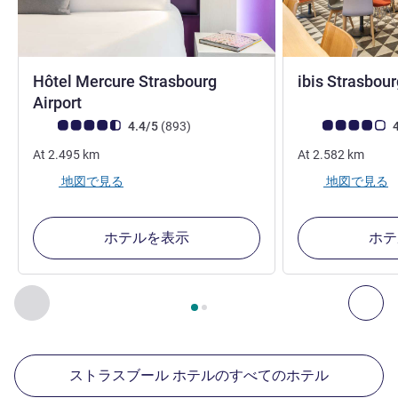
Hôtel Mercure Strasbourg
ibis Strasbour
4 つ星
Airport
お客さまの声 (確認済みレビュー アコーホテルズ)
件のレビュー
お客さまの声 (確
4.4/5
(893
)
4
At
2.495
km
At
2.582
km
地図で見る
地図で見る
ホテルを表示
ホテ
2
ページ中
1
ページ
, 周辺の他の施設 1 :, 周辺の他の施設 2 :,
前に戻る - 周辺の他の施設
次へ
ストラスブール ホテルのすべてのホテル