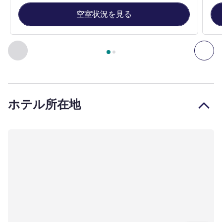
空室状況を見る
2
ページ中
1
ページ
, 客室 1 : TRIPLE - Room with a large bed
前に戻る - 客室
次へ
ホテル所在地