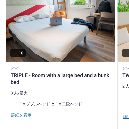
10
客室
客
TRIPLE - Room with a large bed and a bunk
TW
bed
2 
3 人/最大
寝
寝具
1 x ダブルベッド と 1 x 二段ベッド
ほ
詳細を表示
詳