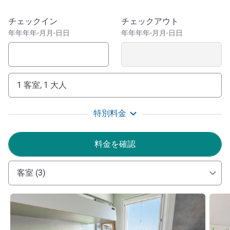
court, table tennis and badminton for moments of
relaxation and fun games. Peckish? Thirsty? Buy a sweet
このホテルを予約
チェックイン
チェックアウト
or savory treat from our bar or grocery store. Tram park-
年年年年-月月-日日
年年年年-月月-日日
and-ride less than 10 mins from the hotel; 15 min-ride to
Strasbourg's historic district, cathedral & Petite France.
Located at the junction of the A35/M35/N83 highways, our
1 客室, 1 大人
key position provides easy access to the La Vigie shopping
center, the German border, and the Rhine port area. A "park
and ride" tram is close by for exploring Strasbourg.
特別料金
Welcome to this Ibis Budget like no other! Join us for a
料金を確認
budget friendly stay that's full of experiences. Our dynamic
team is standing by to welcome you. See you soon!
客室 (3)
CAROLE GENEAU ホテル経営
詳細を表示
詳細