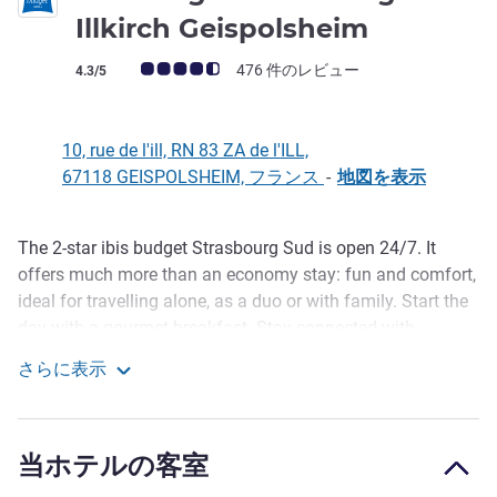
2 つ星
Illkirch Geispolsheim
お客さまの声 (確認済みレビュー アコーホテルズ)
476 件のレビュー
4.3/5
10, rue de l'ill, RN 83 ZA de l'ILL,
67118 GEISPOLSHEIM, フランス
-
地図を表示
The 2-star ibis budget Strasbourg Sud is open 24/7. It
説明
offers much more than an economy stay: fun and comfort,
ideal for travelling alone, as a duo or with family. Start the
day with a gourmet breakfast. Stay connected with
unlimited WIFI. A large free and secure car park is
さらに表示
available. Enjoy our lively communal areas, with a TV
ibis budget Strasbourg Sud Illkirch Geispolsheim
lounge, a fitness center and a games area with PS4 and
foosball.
当ホテルの客室
Benefit from our outdoor oasis with swimming pool, boules