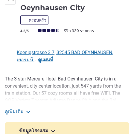
3 ดาว
Oeynhausen City
ครอบครัว
คะแนนความคิดเห็นจากแขก (เรทติ้งบน ALL)
รีวิว 939 รายการ
4.5/5
Koenigstrasse 3-7, 32545 BAD OEYNHAUSEN,
เยอรมนี
-
ดูแผนที่
The 3 star Mercure Hotel Bad Oeynhausen City is in a
รายละเอียด
convenient, city center location, just 547 yards from the
train station. Our 57 cozy rooms all have free WIFI. The
GOP Variete Theater, Adiamo Dance Club and the Bali
Therme spa, which is perfect for relaxing and swimming,
ดูเพิ่มเติม
are all within walking distance. Our meeting room has WIFI
Mercure Hotel Bad Oeynhausen City
and a 65 inch flat screen, making it ideal for your event of
up to 20 people. Hannover Airport is 40.4 miles away take
ข้อมูลโรงแรม