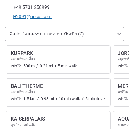
โทรศัพท์
แฟกซ์
+49 5731 258999
อีเมลติดต่อ
H2091@accor.com
การเข้าถึงและการเดินทาง
ศิลปะ วัฒนธรรม และความบันเทิง (7)
KURPARK
JOR
สถานที่ท่องเที่ยว
อนุสาวร
เข้าถึง:
500
m
/
0.31
mi
5
min
walk
เข้าถึง
BALI THERME
MER
สถานที่ท่องเที่ยว
คาสิโน
เข้าถึง:
1.5
km
/
0.93
mi
10
min
walk
/
5
min
drive
เข้าถึง
KAISERPALAIS
AQU
ศูนย์ความบันเทิง
สวนพฤ