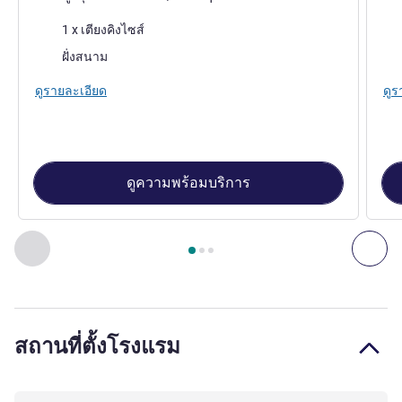
เครื่องนอน
เคร
1 x เตียงคิงไซส์
วิว:
วิว:
ฝั่งสนาม
ดูรายละเอียด
ดูร
ดูความพร้อมบริการ
หน้า
1
จาก
3
, ห้องพัก 1 : Standard comfort room, king-size be
ก่อนหน้า - ห้องพัก
ถัดไ
สถานที่ตั้งโรงแรม