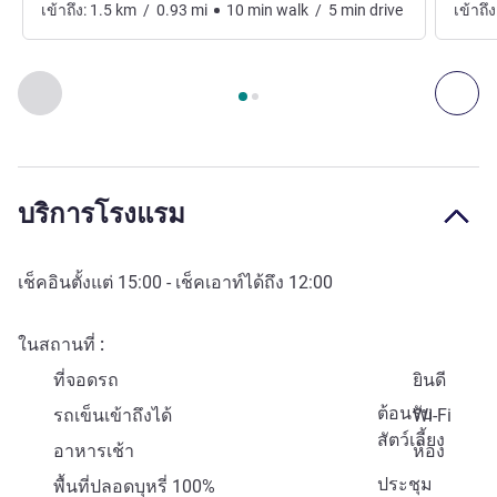
เข้าถึง:
1.5
km
/
0.93
mi
10
min
walk
/
5
min
drive
เข้าถึง
หน้า
1
จาก
2
, ศิลปะ วัฒนธรรม และความบันเทิง 1 :, ศิลปะ วั
ก่อนหน้า - ศิลปะ วัฒนธรรม และความบันเทิง
ถัด
บริการโรงแรม
เช็คอินตั้งแต่
15:00
- เช็คเอาท์ได้ถึง
12:00
ในสถานที่
ที่จอดรถ
ยินดี
ต้อนรับ
รถเข็นเข้าถึงได้
Wi-Fi
สัตว์เลี้ยง
อาหารเช้า
ห้อง
ประชุม
พื้นที่ปลอดบุหรี่ 100%