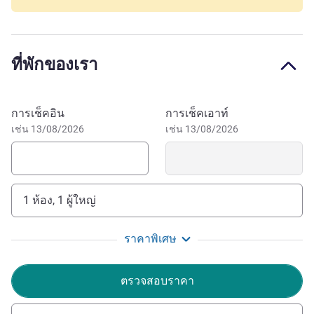
the A2 and A30 highways if traveling by car.
Welcome to Bad Oeynhausen (the city without steps)
located on the edge of the Wiehen Mountains. The town
ที่พักของเรา
impresses with a large number of tourist highlights such
as the GOP Varieté or the Bali Therme.
จองโรงแรมนี้
The thermal springs in Bad Oeynhausen were discovered in
การเช็คอิน
การเช็คเอาท์
the mid-19th Century. Since then, people have flocked to
เช่น 13/08/2026
เช่น 13/08/2026
the city from far and wide; every year the spa town sees
around twice as many visitors and spa guests as actual
inhabitants.
1 ห้อง, 1 ผู้ใหญ่
Welcome to Bad Oeynhausen! Please note that due to
significant staff shortages, our reception desk is only open
ราคาพิเศษ
from 7.00 a.m. to midnight.
Steffen Buschmann ฝ่ายบริหารโรงแรม
ตรวจสอบราคา