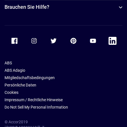
Brauchen Sie Hilfe?
Accor Facebook
Accor Instagram
Accor Twitter
Accor Pinterest
Accor Youtube
Accor Li
ABS
ABS Adagio
Mitgliedschaftsbedingungen
Persönliche Daten
Cookies
Impressum / Rechtliche Hinweise
Do Not Sell My Personal Information
© Accor2019