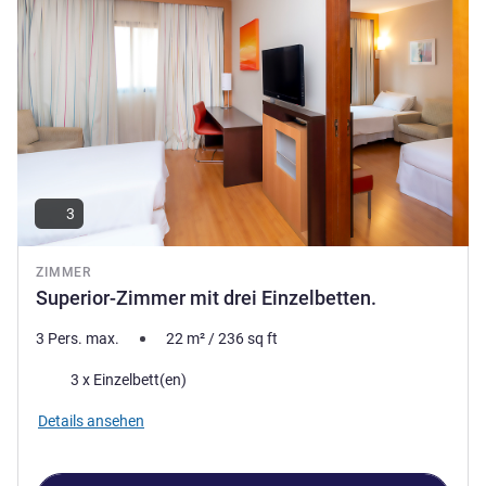
hoffen, Sie genießen das Beste, was unsere Stadt zu bieten
hat.
JOÃO RENATO TOZATO, Hotel Direktion
3
ZIMMER
Superior-Zimmer mit drei Einzelbetten.
3 Pers. max.
22
m²
/
236
sq ft
Bettwäsche
3 x Einzelbett(en)
Details ansehen