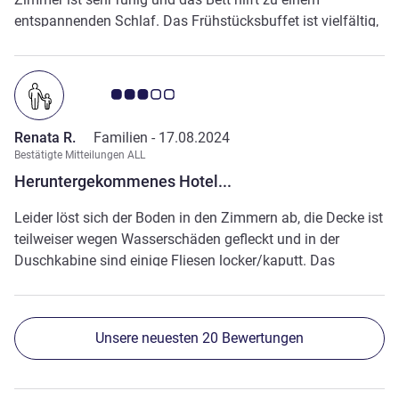
entspannenden Schlaf. Das Frühstücksbuffet ist vielfältig,
die Speisen sind von sehr guter Qualität. Das Restaurant
hat eine sehr gute Küche. Ich kann besonders das Feijoada
Buffet von Samstagmittag empfehlen. Im grünen Innenhof
Note Kundenmeinungen 3.0/5
hat es ein Schwimmbad, eine Wiese und ein paar Bäume
mit Hängematten.
Renata R.
Familien -
17.08.2024
Bestätigte Mitteilungen ALL
Heruntergekommenes Hotel...
Leider löst sich der Boden in den Zimmern ab, die Decke ist
teilweiser wegen Wasserschäden gefleckt und in der
Duschkabine sind einige Fliesen locker/kaputt. Das
Restaurant, Schwimmbecken und Außenbereich ist
dagegen schön und gepflegt, die Angestellten auch
hilfsbereit und freundlich.
Unsere neuesten 20 Bewertungen