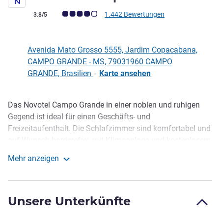
Note Kundenmeinungen (Bewertung ALL)
1.442 Bewertungen
3.8/5
Avenida Mato Grosso 5555, Jardim Copacabana,
CAMPO GRANDE - MS, 79031960 CAMPO
GRANDE, Brasilien
-
Karte ansehen
Das Novotel Campo Grande in einer noblen und ruhigen
Beschreibung
Gegend ist ideal für einen Geschäfts- und
Freizeitaufenthalt. Die Schlafzimmer sind komfortabel und
auf Wunsch barrierefrei, mit Klimaanlage und kostenlosem
WIFI. Das Hotel verfügt über 6 moderne
Mehr anzeigen
Veranstaltungsräume für Seminare und Workshops, ein
Novotel Campo Grande
Business Center, umfassenden Freizeiteinrichtungen mit
Kinderbereich, Fitnessraum und Pool. Das Restaurante 365
Unsere Unterkünfte
serviert das Beste der internationalen Küche in einem
eleganten Ambiente.