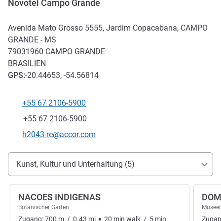
Novotel Campo Grande
Avenida Mato Grosso 5555, Jardim Copacabana, CAMPO
GRANDE - MS
79031960
CAMPO GRANDE
BRASILIEN
GPS
:
-20.44653, -54.56814
+55 67 2106-5900
Tel
Fax
+55 67 2106-5900
Kontakt-E-Mail
h2043-re@accor.com
Erreichbarkeit und Anbindung
Kunst, Kultur und Unterhaltung (5)
NACOES INDIGENAS
DOM
Botanischer Garten
Musee
Zugang:
700
m
/
0.43
mi
20
min
walk
/
5
min
Zugan