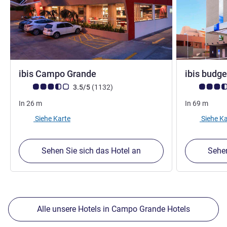
3 Sterne
ibis Campo Grande
ibis budg
Note Kundenmeinungen (Bewertung ALL)
Bewertungen
Note Kunden
3.5/5
(1132
)
In
26
m
In
69
m
Siehe Karte
Siehe Ka
Sehen Sie sich das Hotel an
Sehen
Alle unsere Hotels in Campo Grande Hotels