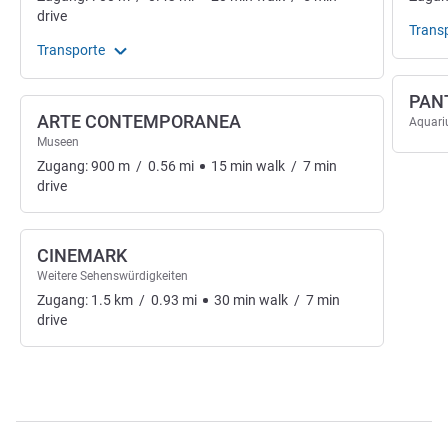
drive
Trans
Transporte
PAN
ARTE CONTEMPORANEA
Aquar
Museen
Zugang:
900
m
/
0.56
mi
15
min
walk
/
7
min
drive
CINEMARK
Weitere Sehenswürdigkeiten
Zugang:
1.5
km
/
0.93
mi
30
min
walk
/
7
min
drive