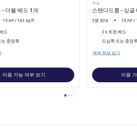
객실
- 더블 베드 1개
스탠다드룸 - 싱글 
15
m²
/
161
sq ft
2명 최대
15
m²
/
침구
 베드
2 x 트윈 베드
전망:
도심쪽 또는 중정쪽
도심쪽 또는 중정
기
세부 정보 보기
이용 가능 여부 보기
이용 가
 1 : 스탠다드룸 - 더블 베드 1개 , 객실 2 : 스탠다드룸 - 싱글 베드 