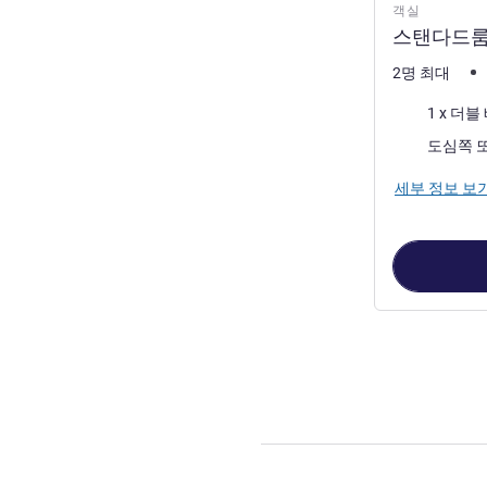
객실
스탠다드룸 
2명 최대
침구
1 x 더블
전망:
세부 정보 보
3
/
1
페이지
, 객실