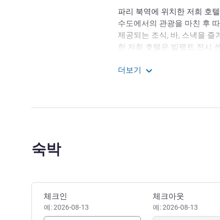
파리 북역에 위치한 저희 호텔
수도에서의 관광을 마친 후 따
제공되는 조식, 바, 스낵을 즐
한 저희 호텔은 빌팽트 전시 센
에 직접 접근이 가능합니다. 시테 
더보기
라 지구 백화점까지 단 2.5k
이비스 파리 가르 뒤 노르 샤
다.
이비스 파리 가르 뒤 노르 샤토
샤틀레, 생 미셸, 노트르담까지
지 버스(26호선)로 이동할 수
숙박
이비스 파리 가르 뒤 노르 
진심으로 환영합니다. 저희와
벽한 기회가 되길 바랍니다.
Antoine PETIT 호텔 관리
이 호텔 예약하기
체크인
체크아웃
예: 2026-08-13
예: 2026-08-13