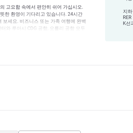
의 고요함 속에서 편안히 쉬어 가십시오.
지하철
뜻한 환영이 기다리고 있습니다. 24시간
RER
겨 보세요. 비즈니스 또는 가족 여행에 완벽
K선
터와 루아시 CDG 공항, 오를리 공항 모두
데 사이언스(Cité des Sciences)와 오페
m 거리에 있어 편리하게 이용하실 수 있습니
토 랑동 10ème
 랑동은 샤를 드골 공항, 스타드 드 프랑스,
 RER B로 바로 갈 수 있고 주요 백화점까
 있습니다.
샤토 랑동 호텔의 모든 직원들이 여러분을
 함께하는 숙박이 파리의 마법을 발견할 완