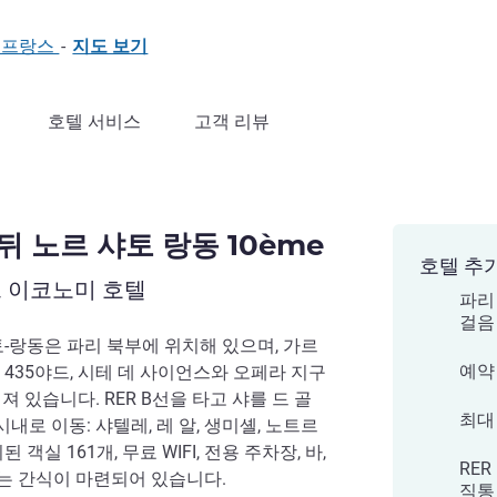
파리, 프랑스
-
지도 보기
호텔 서비스
고객 리뷰
뒤 노르 샤토 랑동 10ème
호텔 추
 이코노미 호텔
파리
걸음
토-랑동은 파리 북부에 위치해 있으며, 가르
예약
 435야드, 시테 데 사이언스와 오페라 지구
져 있습니다. RER B선을 타고 샤를 드 골
최대
시내로 이동: 샤텔레, 레 알, 생미셸, 노트르
객실 161개, 무료 WIFI, 전용 주차장, 바,
RER
는 간식이 마련되어 있습니다.
직통