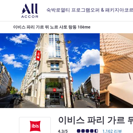
숙박
로열티 프로그램
오퍼 & 패키지
아코르
이비스 파리 가르 뒤 노르 샤토 랑동 10ème
이비스 파리 가르 뒤
고객 평점 (ALL 평가)
4.3/5
1,162 리뷰