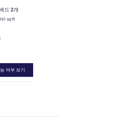
객실
베드 2개
스탠다드룸 - 싱글 베드 1
161
sq ft
1명 최대
14
m²
/
150
sq ft
침구
1 x 싱글 베드
전망:
쪽
도심쪽 또는 중정쪽
세부 정보 보기
능 여부 보기
이용 가능 여부
2개