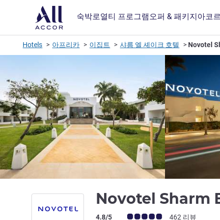
숙박
로열티 프로그램
오퍼 & 패키지
아코르
Hotels
아프리카
이집트
샤름 엘 셰이크 호텔
Novotel S
Novotel Sharm 
고객 평점 (ALL 평가)
4.8/5
462 리뷰