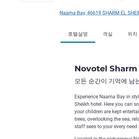
Naama Bay, 46619 SHARM EL SH
호텔설명
객실
위치
Novotel Sharm 
모든 순간이 기억에 남
Experience Naama Bay in style
Sheikh hotel. Here you can so
your children are kept entert
trees, overlooking the sea, rel
staff sees to your every need 
Located in the picturesque N