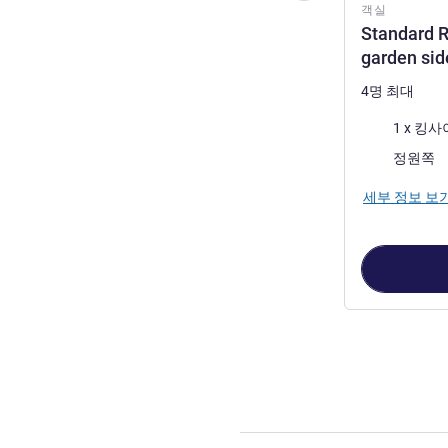
객실
Standard R
garden sid
4명 최대
침구
1 x 킹
전망:
정원쪽
세부 정보 보
4
/
1
페이지
, 객실 