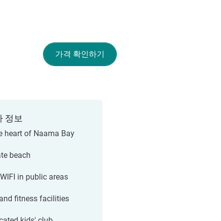
가격 확인하기
가 정보
he heart of Naama Bay
ate beach
 WIFI in public areas
nd fitness facilities
cated kids' club