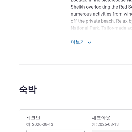
Sheikh overlooking the Red S
numerous activities from wind
off the private beach. Relax
National Park. Tailor-made ac
ensure a delightful holiday fo
더보기
offering massages and a h
Novotel Sharm El Sheikh
Located in the picturesque N
Sheikh overlooking the Red S
International airport.
Welcome to Novotel Sharm 
숙박
blessed to confirm the reopen
measures to protect and care
Mohamed El Amry 호텔 관리
이 호텔 예약하기
체크인
체크아웃
예: 2026-08-13
예: 2026-08-13