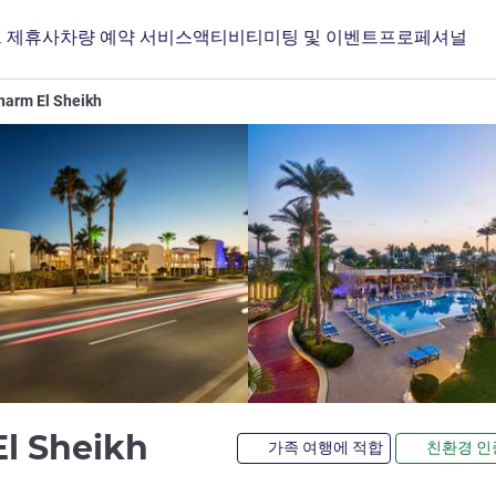
 제휴사
차량 예약 서비스
액티비티
미팅 및 이벤트
프로페셔널
harm El Sheikh
5성
El Sheikh
가족 여행에 적합
친환경 인