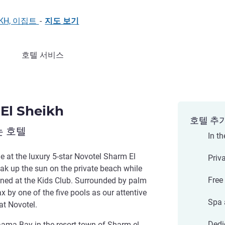
EIKH, 이집트
-
지도 보기
호텔 서비스
El Sheikh
호텔 추
는 호텔
In t
 at the luxury 5-star Novotel Sharm El
Priv
ak up the sun on the private beach while
Free
ained at the Kids Club. Surrounded by palm
ax by one of the five pools as our attentive
Spa a
at Novotel.
Dedi
aama Bay in the resort town of Sharm el