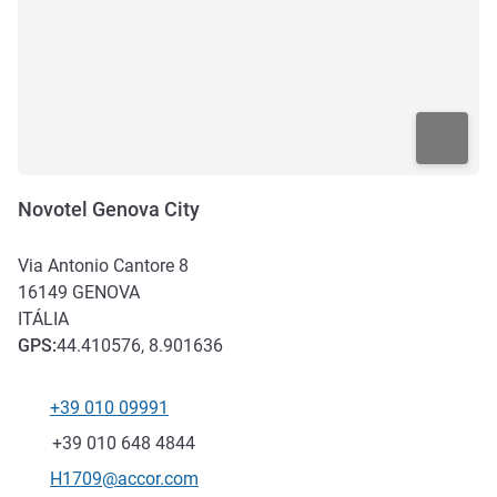
Novotel Genova City
Via Antonio Cantore 8
16149
GENOVA
ITÁLIA
GPS
:
44.410576, 8.901636
+39 010 09991
Telefone
Fax
+39 010 648 4844
E-mail de contacto
H1709@accor.com