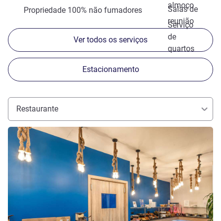
almoço
Salas de
Propriedade 100% não fumadores
reunião
Serviço
de
Ver todos os serviços
quartos
Estacionamento
Restaurante
Ver detalhes