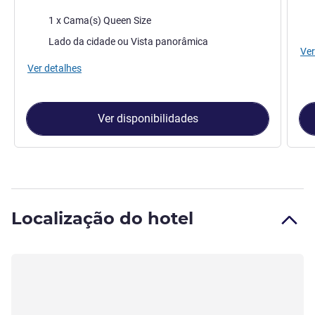
Ca
Cama
1 x Cama(s) Queen Size
Vist
Vistas:
Lado da cidade ou Vista panorâmica
Ver
Ver detalhes
Ver disponibilidades
Localização do hotel