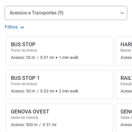
Acesso e transporte
Acessos e Transportes (9)
Filtros
BUS STOP
HAR
Ponto de ônibus
Balsas
Acesso:
20
m
/
0.01
mi
1
min
walk
Acess
BUS STOP 1
RAI
Ponto de ônibus
Estaçã
Acesso:
30
m
/
0.02
mi
2
min
walk
Acess
GENOVA OVEST
GEN
Saída da rodovia
Saída 
Acesso:
500
m
/
0.31
mi
Acess