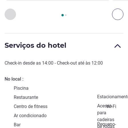
Página
1
de
2
, Acessos e Transportes 1 :, Acessos e Transport
Anterior - Acessos e Transportes
Seg
Serviços do hotel
Check-in
desde as
14:00
-
Check-out
até às
12:00
No local
Piscina
Estacionament
Restaurante
Acesso
Centro de fitness
Wi-Fi
para
Ar condicionado
cadeiras
Pequeno-
Bar
de rodas