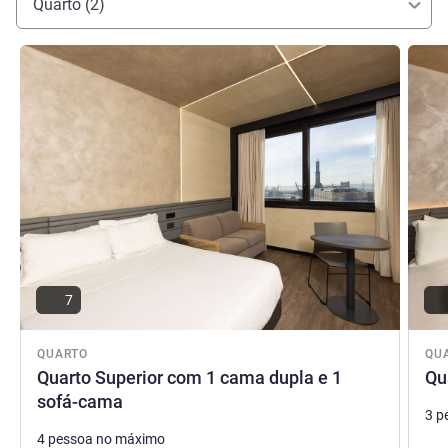
Quarto (2)
Ver detalhes
Ver de
7
QUARTO
QU
Quarto Superior com 1 cama dupla e 1
Qu
sofá-cama
3 p
4 pessoa no máximo