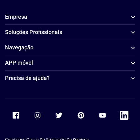
Empresa
Soluções Profissionais
Navegação
APP móvel
Precisa de ajuda?
Accor Facebook
Accor Instagram
Accor Twitter
Accor Pinterest
Accor Youtube
Accor Li
Condições Gerais De Prestação De Serviços