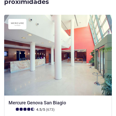
proximidades
4 estrelas
Mercure Genova San Biagio
Nota clientes Avis (Classificação ALL)
comentários
4.5/5
(673
)