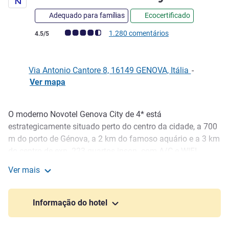
Adequado para famílias
Ecocertificado
Nota clientes Avis (Classificação ALL)
1.280 comentários
4.5/5
Via Antonio Cantore 8, 16149 GENOVA, Itália
-
Ver mapa
O moderno Novotel Genova City de 4* está
Descrição
estrategicamente situado perto do centro da cidade, a 700
m do porto de Génova, a 2 km do famoso aquário e a 3 km
do centro de exp. 223 quartos inson. com A/C e WIFI
grátis. As 8 salas de reuniões modernas tornam o hotel
Ver mais
ideal para viagens de negócios. Lounge bar aberto 7 dias
Novotel Genova City
por semana, restaurante Cantore8 onde os hóspedes
podem provar os sabores da Ligúria, piscina panorâmica
Informação do hotel
com solário e área de fitness. Garagem de estac. interior
paga, altura máx. 175 cm.