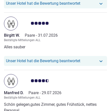
Schräge.
Unser Hotel hat r
Unser Hotel hat die Bewertung beantwortet
Note Kundenmeinungen 5.0/5
Birgitt W.
Paare -
31.07.2026
Bestätigte Mitteilungen ALL
Alles sauber
Unser Hotel hat re
Unser Hotel hat die Bewertung beantwortet
Note Kundenmeinungen 4.5/5
Manfred D.
Paare -
29.07.2026
Bestätigte Mitteilungen ALL
Schön gelegen,gutes Zimmer, gutes Frühstück, nettes
Personal