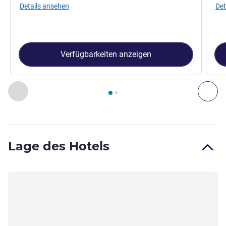
Details ansehen
Det
Verfügbarkeiten anzeigen
Seite
1
von
2
, Zimmer 1 : Standard-Zimmer mit Doppelbett , 
Zurück - Zimmer
Wei
Lage des Hotels