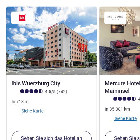
ibis Wuerzburg City
Mercure Hotel
4 S
Maininsel
Note Kundenmeinungen (Bewertung ALL)
Bewertungen
4.5/5
(742
)
Note Kundenmein
4
In
713
m
In
35.381
km
Siehe Karte
Siehe Karte
Sehen Sie sich das Hotel an
Sehen Sie s