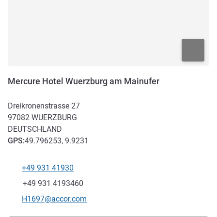
Mercure Hotel Wuerzburg am Mainufer
Dreikronenstrasse 27
97082
WUERZBURG
DEUTSCHLAND
GPS
:
49.796253, 9.9231
+49 931 41930
Tel
Fax
+49 931 4193460
Kontakt-E-Mail
H1697@accor.com