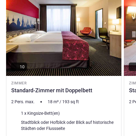
10
ZIMMER
ZI
Standard-Zimmer mit Doppelbett
St
2 Pers. max.
18
m²
/
193
sq ft
2 P
Bettwäsche
Bet
1 x Kingsize-Bett(en)
Aussicht:
Aus
Stadtblick oder Hofblick oder Blick auf historische
Städten oder Flussseite