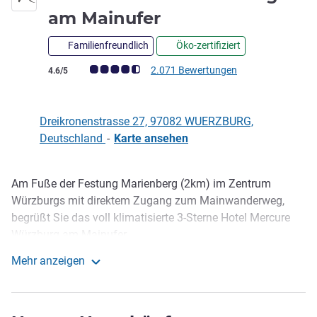
3,5 Sterne
am Mainufer
Familienfreundlich
Öko-zertifiziert
Note Kundenmeinungen (Bewertung ALL)
2.071 Bewertungen
4.6/5
Dreikronenstrasse 27, 97082 WUERZBURG,
Deutschland
-
Karte ansehen
Am Fuße der Festung Marienberg (2km) im Zentrum
Beschreibung
Würzburgs mit direktem Zugang zum Mainwanderweg,
begrüßt Sie das voll klimatisierte 3-Sterne Hotel Mercure
Würzburg am Mainufer.
Das Hotel befindet sich unweit des Würzburger Congress
Mehr anzeigen
Centrums (500 m).
Mercure Hotel Wuerzburg am Mainufer
Im "Meeviertel" (Mainviertel), dem ältesten Stadtteil
Würzburgs gelegen, können vom Hotel aus alle