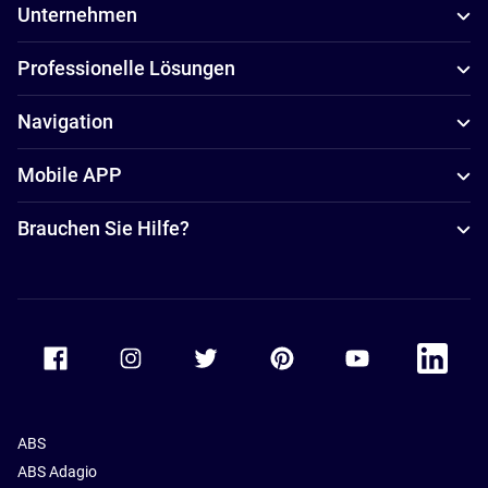
Unternehmen
Professionelle Lösungen
Navigation
Mobile APP
Brauchen Sie Hilfe?
Accor Facebook
Accor Instagram
Accor Twitter
Accor Pinterest
Accor Youtube
Accor Li
ABS
ABS Adagio