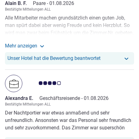
Alain B. F.
Paare -
01.08.2026
Bestätigte Mitteilungen ALL
Alle Mitarbeiter machen grundsätzlich einen guten Job,
man spürt dabei aber wenig Freude und kein Herzblut. So
wird man zwar beim Frühstück um die Zimmer-Nr. gebeten,
es fehlt aber ein herzliches «Guten Morgen» und ein
Mehr anzeigen
«Lächeln». Symptomatisch war, dass die meisten Gäste
Weitere Informationen zur Bewertung von Alain B. F. 
erst als sie den Frühstücksraum verliessen, mit einem
Unser Hotel hat re
Unser Hotel hat die Bewertung beantwortet
herzlichen Lächeln verabschiedet wurden. Wir denken,
Hotels gibt es viele, nebst dem Komfort machen aber die
Mitarbeiter den grossen Unterschied. Und da besteht u.a.
Note Kundenmeinungen 4.0/5
ein Nachhol-/Schulungsbedarf.
Alexandra E.
Geschäftsreisende -
01.08.2026
Bestätigte Mitteilungen ALL
Der Nachtportier war etwas anmaßend und sehr
unfreundlich. Ansonsten war das Personal sehr freundlich
und sehr zuvorkommend. Das Zimmer war superschön
und gemütlich. Ein kleines Dachzimmer mit charmanter