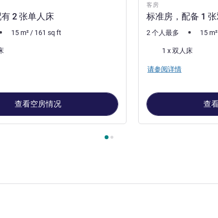
客房
有 2 张单人床
标准房，配备 1 
15
m²
/
161
sq ft
2 个人最多
15
m²
床上用品
床
1 x 双人床
请参阅详情
查看空房情况
查
, 客房 1 : 标准房，配有 2 张单人床 , 客房 2 : 标准房，配备 1 