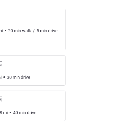
mi
20
min
walk
/
5
min
drive
店
i
30
min
drive
店
8
mi
40
min
drive