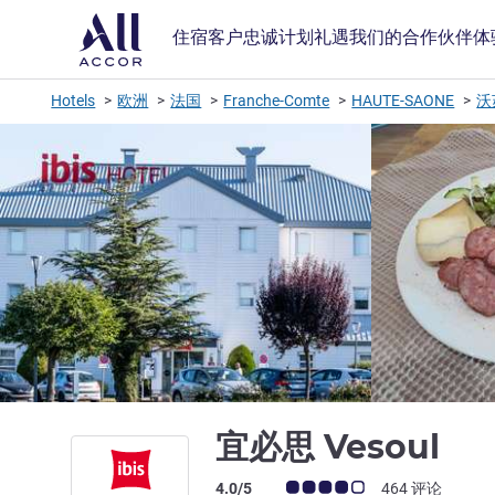
住宿
客户忠诚计划
礼遇
我们的合作伙伴
体
Hotels
欧洲
法国
Franche-Comte
HAUTE-SAONE
沃
3 
宜必思 Vesoul
客户意见评级 (ALL 评级)
4.0/5
464 评论