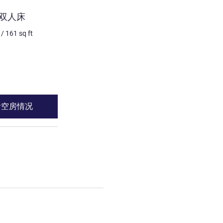
客房
张双人床
标准房，配备 1 张双人床和
/
161
sq ft
3 个人最多
15
m²
/
161
sq 
床上用品
1 x 单人沙发床 和 1 x 单人床
请参阅详情
看空房情况
查看空房情
张双人床