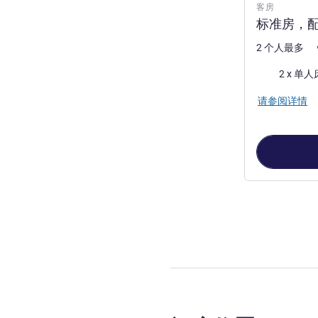
客房
标准房，配
2 个人最多
床上用品
2 x 单人
请参阅详情
第
1
页，共
2
页