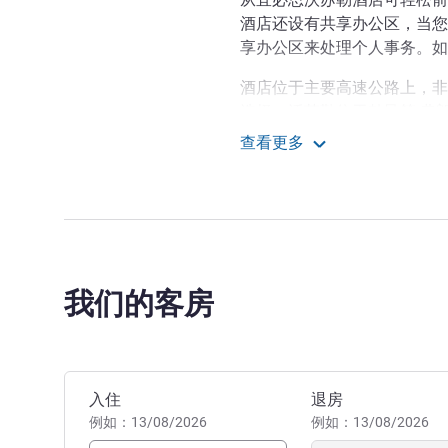
酒店还设有共享办公区，当您
享办公区来处理个人事务。如
酒店位于主要高速公路上，非
选择。沃苏勒位于勃艮第-弗
部的路途上。
查看更多
宜必思 Vesoul
我们的全体工作人员热忱期待您光
厅将为您提供当地美食。和 Jac
Yannick Bon 酒店管理
我们的客房
预订此酒店
入住
退房
例如：13/08/2026
例如：13/08/2026