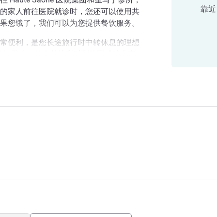
靠近 
的家人前往医院就诊时，您还可以使用共
果您饿了，我们可以为您提供餐饮服务。
常便利，是您长途旅行时中转休息的理想
朗什-孔泰，处在从比利时到法国或瑞士南
临沃苏勒，我们的 Le Misselot 餐
ques Brel 一样，来沃苏勒看看吧！