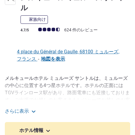
4 つ星
ル
家族向け
お客さまの声 (確認済みレビュー アコーホテルズ)
624 件のレビュー
4.7/5
4 place du Général de Gaulle, 68100 ミュルーズ,
フランス
-
地図を表示
メルキュールホテル ミュルーズ サントルは、ミュルーズ
説明
の中心に位置する4つ星ホテルです。ホテルの正面には
TGVラインローヌ駅があり、路面電車にも近接しておりま
す。ご出張でお越しのお客さまもレジャーでお越しのお客
さまにも最適です。メルキュールは行き届いたサービスと
さらに表示
モダンな環境を兼ね備えたホテルです。ご不明な点はお気
メルキュールミュルーズサントル
軽にスタッフにお問い合わせください。地元の文化やグル
メを発見するお手伝いをいたします。夏には、新しいテラ
ホテル情報