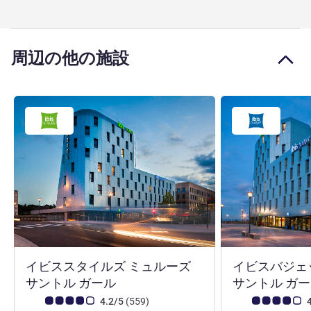
周辺の他の施設
イビススタイルズ ミュルーズ
イビスバジェ
3 つ星
サントル ガール
サントル ガ
お客さまの声 (確認済みレビュー アコーホテルズ)
件のレビュー
お客さまの声 (確
4.2/5
(559
)
4