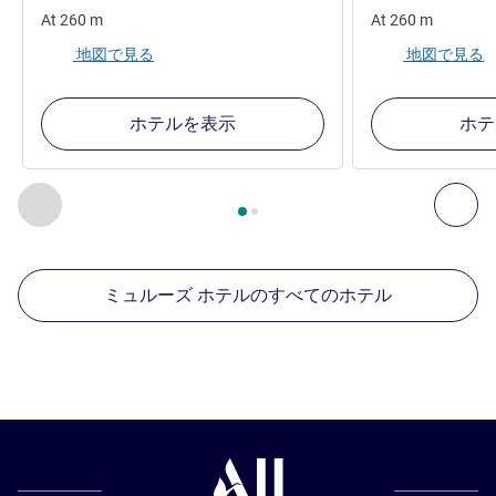
At
260
m
At
260
m
地図で見る
地図で見る
ホテルを表示
ホテ
2
ページ中
1
ページ
, 周辺の他の施設 1 :, 周辺の他の施設 2 :,
前に戻る - 周辺の他の施設
次へ
ミュルーズ ホテルのすべてのホテル