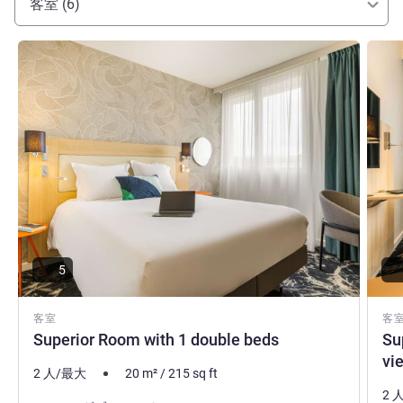
客室 (6)
詳細を表示
詳細
5
客室
客
Superior Room with 1 double beds
Su
vi
2 人/最大
20
m²
/
215
sq ft
2 