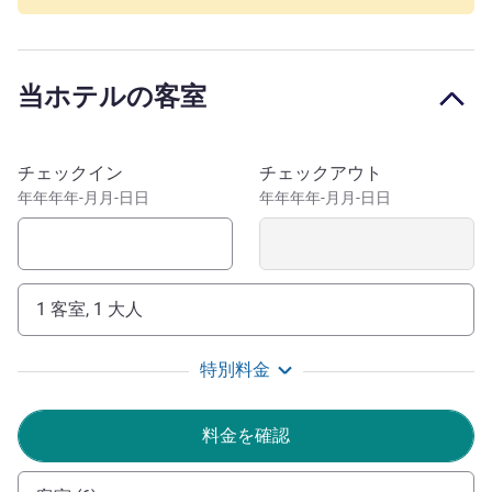
スをご利用いただけます。
ミュルーズ中心部での、ミーティングやセミナーをご検討
であれば、当ホテルの200㎡のフレキシブルなミーティン
当ホテルの客室
グルームが最適です。無料のWi-Fiを備え、トラムの駅に
近接しており、夏にはテラス席もご利用いただけます。
「MH」バーやレストラン、フィットネスセンター、サウ
このホテルを予約
チェックイン
チェックアウト
ナ、安全な駐車場も完備しております。
年年年年-月月-日日
年年年年-月月-日日
ミュルーズの中心部に位置して公共交通機関に近い当メル
キュールホテルは、アルザスのワイン街道の中心部やその
周辺地域へのお出かけに便利です。また、自動車博物館に
展示されているフリッツ・シュルンプ氏の有名なコレクシ
1 客室, 1 大人
ョンも見逃せません。
特別料金
メルキュールミュルーズサントルホテルのスタッフ一
同、次回のご滞在をお待ちしております。
料金を確認
Donatien RUFFIER ホテル経営