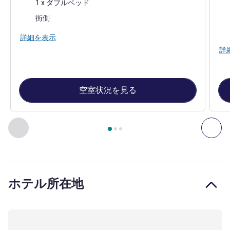
寝具
1 x ダブルベッド
寝
ビュー:
街側
ビュ
詳細を表示
詳
空室状況を見る
3
ページ中
1
ページ
, 客室 1 : Superior Room with 1 double be
前に戻る - 客室
次へ
ホテル所在地