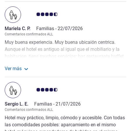
Nota de clientes de Avis 4.5/5
Mariela C. P.
Familias -
22/07/2026
Comentarios confirmados ALL
Muy buena experiencia. Muy buena ubicaión centrica.
Aunque el hotel es antiguo al igual que el mobiliario y la
habitacion, tiene muchos servicios: bar, restaurante buffet
parking cerrado y spa. Elnparking se paga aparte y es
Ver más
bastante caro. Se agradece el punto de carga y spa
Más información sobre la valoración de Mariela C. P.
incluido en el precio. El detalle de la hervidora con unos
sobres de cafe y un agua fresca en la neverita se valoran
Nota de clientes de Avis 4.5/5
muy positivamente. El personal muy amable eficiente.
Sergio L. E.
Familias -
21/07/2026
Comentarios confirmados ALL
Hotel muy práctico, limpio, cómodo y accesible. Con todas
las comodidades posibles: aparcamiento en el mismo