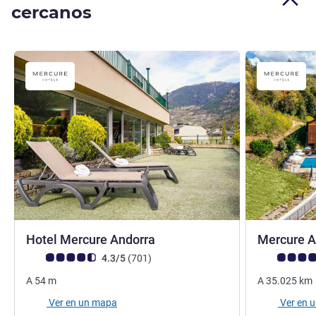
cercanos
4 estrellas
Hotel Mercure Andorra
Mercure A
Nota de clientes de Avis (Clasificación de ALL)
opiniones
Nota de clien
4.3/5
(701
)
A
54
m
A
35.025
km
Ver en un mapa
Ver en 