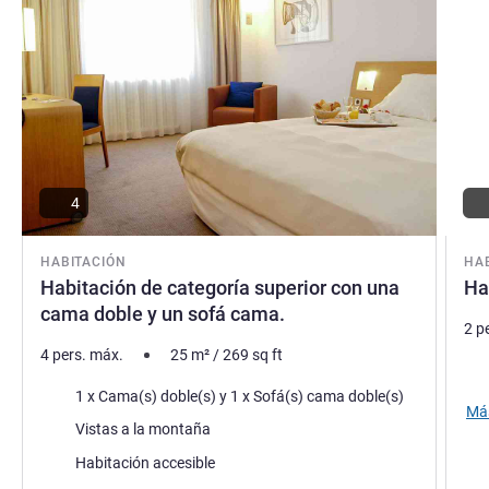
Gemma GUASCH, Gestión hotelera
4
HABITACIÓN
HA
Habitación de categoría superior con una
Ha
cama doble y un sofá cama.
2 p
4 pers. máx.
25
m²
/
269
sq ft
Rop
Ropa de cama
1 x Cama(s) doble(s) y 1 x Sofá(s) cama doble(s)
Más
Views :
Vistas a la montaña
Habitación accesible