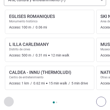
EGLISES ROMANIQUES
SKI
Monumento histórico
Area d
Acceso:
100
m
/
0.06
mi
Acces
L ILLA CARLEMANY
MUSE
Distrito de cines
Museo
Acceso:
500
m
/
0.31
mi
12
min
walk
Acces
CALDEA - INNU (THERMOLUDI)
NAT
Centro de entretenimiento
Otras 
Acceso:
1
km
/
0.62
mi
15
min
walk
/
5
min
drive
Acces
Página
1
de
2
, Arte, cultura y entretenimiento 1 :, Arte, cultura
Anterior - Arte, cultura y entretenimiento
Sigu