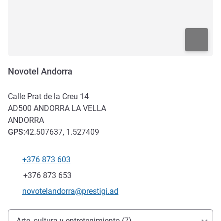
Novotel Andorra
Calle Prat de la Creu 14
AD500
ANDORRA LA VELLA
ANDORRA
GPS
:
42.507637, 1.527409
+376 873 603
Teléfono
Fax
+376 873 653
Correo electrónico de contacto
novotelandorra@prestigi.ad
Acceso y transporte
Arte, cultura y entretenimiento (7)