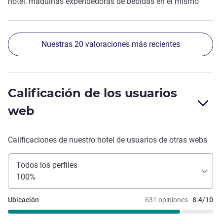
hotel, máquinas expendedoras de bebidas en el mismo
pasillo, la camarera de habitación muy atenta y la
habitación ordenada desde primera hora, buen desayuno
en su restaurante, amabilidad de recepción...
Nuestras 20 valoraciones más recientes
Calificación de los usuarios
web
Calificaciones de nuestro hotel de usuarios de otras webs
Todos los perfiles
100%
Ubicación
631 opiniones
8.4/10