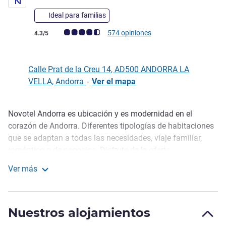
Ideal para familias
Nota de clientes de Avis (Clasificación de ALL)
574 opiniones
4.3/5
Calle Prat de la Creu 14, AD500 ANDORRA LA
VELLA, Andorra
-
Ver el mapa
Novotel Andorra es ubicación y es modernidad en el
Descripción
corazón de Andorra. Diferentes tipologías de habitaciones
que se adaptan a todas las necesidades, viaje familiar,
romántico o de negocios. Disfrute de la oferta
gastronómica con el Gran Bufet Restaurant, Bufets Prestigi
Ver más
, entre semana o los Bufets Especiales Temáticos fin de
Novotel Andorra
semana y festivos. El hotel cuenta con el BAR WIFI,
(desayunos, Bar, cocteleria, terraza...) El hotel además,
Nuestros alojamientos
dispone de 3 salas de reuniones y Parking Propio 24h.