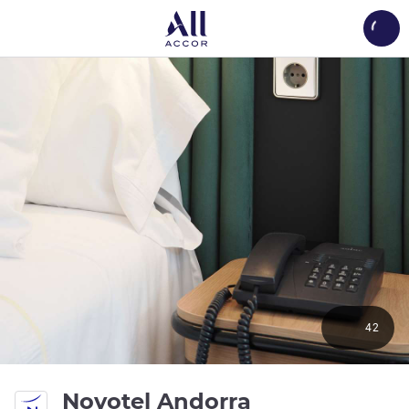
Load
42
4 estrellas
Novotel Andorra