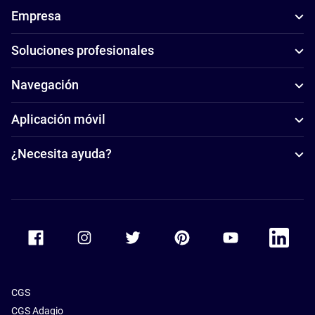
Empresa
Soluciones profesionales
Navegación
Aplicación móvil
¿Necesita ayuda?
Accor Facebook
Accor Instagram
Accor Twitter
Accor Pinterest
Accor Youtube
Accor Li
CGS
CGS Adagio