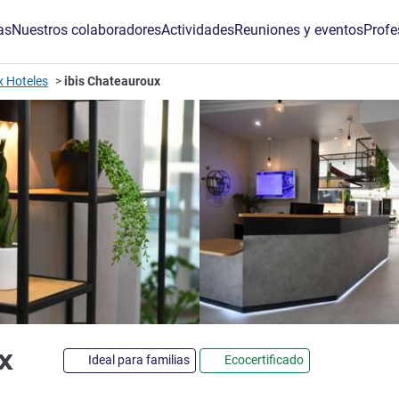
as
Nuestros colaboradores
Actividades
Reuniones y eventos
Profe
 Hoteles
ibis Chateauroux
3 estrellas
ux
Ideal para familias
Ecocertificado
de ALL)