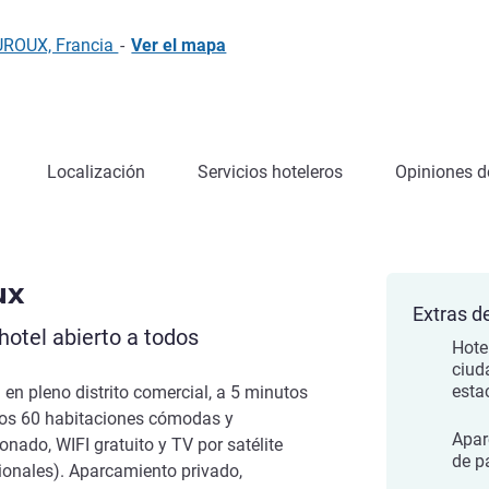
UROUX, Francia
-
Ver el mapa
Localización
Servicios hoteleros
Opiniones de
ux
Extras de
otel abierto a todos
Hotel
ciud
esta
 en pleno distrito comercial, a 5 minutos
mos 60 habitaciones cómodas y
Apar
onado, WIFI gratuito y TV por satélite
de p
ionales). Aparcamiento privado,