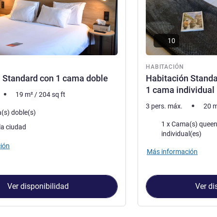
10
ón
HABITACIÓN
 Standard con 1 cama doble
Habitación Standa
1 cama individual
19
m²
/
204
sq ft
3 pers. máx.
20
m
a
(s) doble(s)
Ropa de cama
1 x Cama(s) queen size y 1
la ciudad
individual(es)
ión
Más información
Ver disponibilidad
Ver di
Habitación 1 : Habitación Standard con 1 cama doble , Habitaci