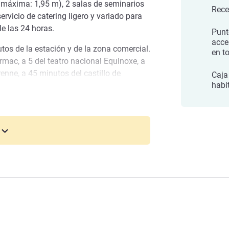
a máxima: 1,95 m), 2 salas de seminarios
Rece
ervicio de catering ligero y variado para
le las 24 horas.
Punt
acce
utos de la estación y de la zona comercial.
en to
rmac, a 5 del teatro nacional Equinoxe, a
enne, a 45 minutos del castillo de
Caja
habi
e George Sand.
o hotel de Châteauroux le da la bienvenida
 el centro. Descubra la provincia de Berry
ades locales. Registro de llegada 24
o por Rue Molière.
lera