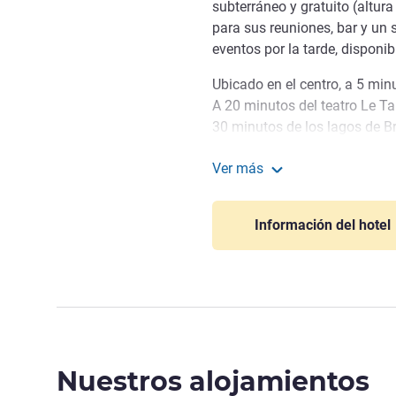
subterráneo y gratuito (altur
para sus reuniones, bar y un s
eventos por la tarde, disponib
Ubicado en el centro, a 5 min
A 20 minutos del teatro Le Ta
30 minutos de los lagos de Br
Valençay y a 50 de la casa d
Ver más
El cordial equipo de nuestr
ibis Chateauroux
con un privilegiado enclave en
Información del hotel
con sus exquisitas especialid
horas. Acceso al aparcamient
Erica SOUTTRE, Gestión hote
Nuestros alojamientos