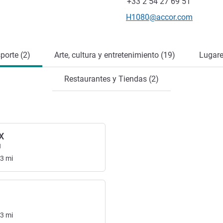
Fax
+33 2 54 27 69 51
Correo electrónico de conta
H1080@accor.com
porte (2)
Arte, cultura y entretenimiento (19)
Lugare
Restaurantes y Tiendas (2)
X
l
63
mi
13
mi