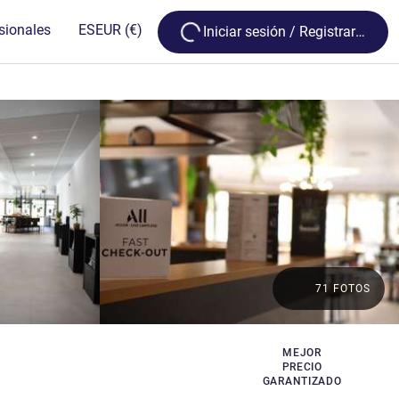
Loading...
sionales
ES
EUR
(€)
Iniciar sesión / Registrarse
71 FOTOS
MEJOR
PRECIO
GARANTIZADO