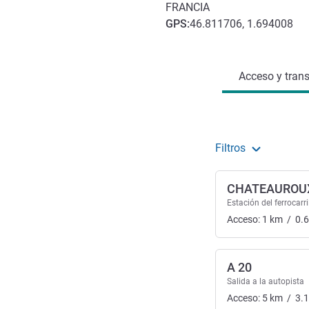
FRANCIA
GPS
:
46.811706, 1.694008
Acceso y transporte
Acceso y trans
Filtros
CHATEAUROU
Estación del ferrocarri
Acceso:
1
km
/
0.
A 20
Salida a la autopista
Acceso:
5
km
/
3.