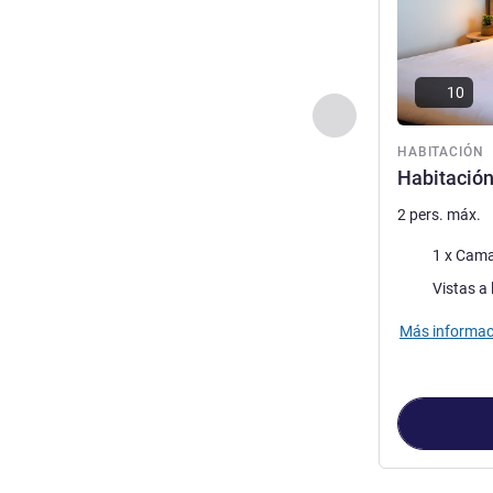
10
Anterior - Habitaci
HABITACIÓN
Habitación
2 pers. máx.
Ropa de cam
1 x Cama
Views :
Vistas a 
Más informac
Página
1
de
2
, 