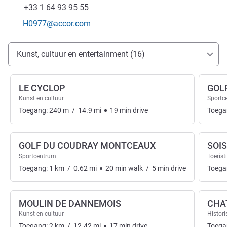
Fax
+33 1 64 93 95 55
E-mailadres voor contact
H0977@accor.com
Toegang en transport
Kunst, cultuur en entertainment (16)
LE CYCLOP
GOL
Kunst en cultuur
Sportc
Toegang:
240
m
/
14.9
mi
19
min
drive
Toega
GOLF DU COUDRAY MONTCEAUX
SOIS
Sportcentrum
Toerist
Toegang:
1
km
/
0.62
mi
20
min
walk
/
5
min
drive
Toega
MOULIN DE DANNEMOIS
CHA
Kunst en cultuur
Histor
Toegang:
2
km
/
12.42
mi
17
min
drive
Toega