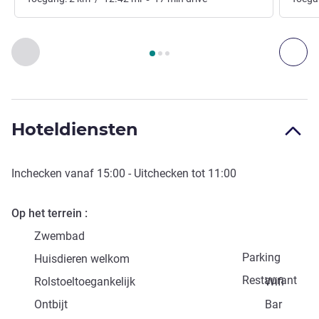
Pagina
1
van
3
, Kunst, cultuur en entertainment 1 :, Kunst, cu
Vorige - Kunst, cultuur en entertainment
Vol
Hoteldiensten
Inchecken vanaf
15:00
- Uitchecken tot
11:00
Op het terrein
Zwembad
Parking
Huisdieren welkom
Restaurant
Rolstoeltoegankelijk
Wifi
Ontbijt
Bar