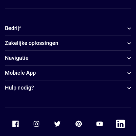
Bedrijf
Zakelijke oplossingen
Navigatie
Mobiele App
Hulp nodig?
Accor Facebook
Accor Instagram
Accor Twitter
Accor Pinterest
Accor Youtube
Accor Li