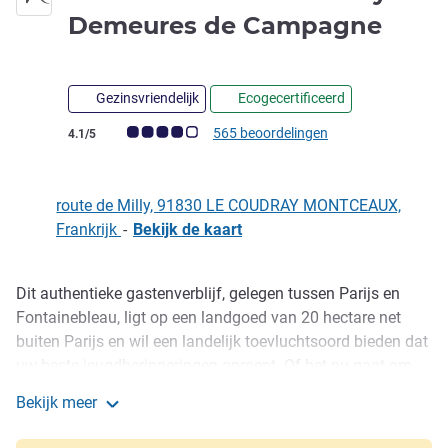
4 ste
Demeures de Campagne
Gezinsvriendelijk
Ecogecertificeerd
Avis-klantbeoordeling (ALL beoordeling)
565 beoordelingen
4.1/5
route de Milly, 91830 LE COUDRAY MONTCEAUX,
Frankrijk
-
Bekijk de kaart
Dit authentieke gastenverblijf, gelegen tussen Parijs en
Omschrijving
Fontainebleau, ligt op een landgoed van 20 hectare net
buiten Parijs en wil een landelijk toevluchtsoord bieden dat
uw beste jeugdherinneringen oproept. Of het nu gaat om
een leeshoek bij het haardvuur, boswandelingen, golf,
Bekijk meer
tennis of petanque met een aperitiefje, er zijn tal van
Mercure Parc de Coudray Demeures de Campagne
activiteiten om u de beste ervaring te geven en ons tot uw