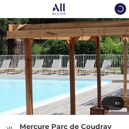
Load
83
Mercure Parc de Coudray