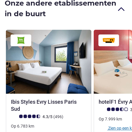
Onze andere etablissementen
in de buurt
Ibis Styles Evry Lisses Paris
hotelF1 Évry 
3 sterren
Sud
Avis-klantbeoorde
3
Avis-klantbeoordeling (ALL beoordeling)
beoordelingen
4.3/5
(496
)
Op
7.999
km
Op
6.783
km
Zien op een 