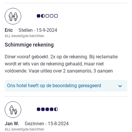
genoeg is om dit te faciliteren. Onwil V. het hotel dus.
Daarmee is de prijs V. een overnachting V. 263 euro veel en
Avis-klantbeoordeling 1.5/5
veel te duur geweest.
Eric
Stellen -
15-9-2024
ALL bevestigde berichten
Schimmige rekening
Diner vooraf geboekt. 2x op de rekening. Bij reclamatie
wordt er iets van de rekening gehaald, maar niet
voldoende. Vage uitleg over 2 gangenprijs, 3 gangen
gegeten. Daarnaast bedwantsen in kamer. Overall slechte
service, nors personeel. Enige pluspunt was park waarin
Ons hotel heef
Ons hotel heeft op de beoordeling gereageerd
hotel ligt.
Avis-klantbeoordeling 4.5/5
Jan W.
Gezinnen -
15-8-2024
ALL bevestigde berichten