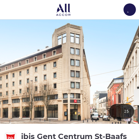
Load
25
ibis Gent Centrum St-Baafs