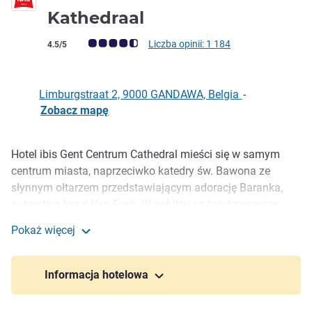
3 gwiazdki
Kathedraal
Ocena klientów (Ocena ALL)
Liczba opinii: 1 184
4.5/5
Limburgstraat 2, 9000 GANDAWA, Belgia
-
Zobacz mapę
Hotel ibis Gent Centrum Cathedral mieści się w samym
Opis
centrum miasta, naprzeciwko katedry św. Bawona ze
słynnym ołtarzem przedstawiającym adorację Baranka,
autorstwa braci Van Eyck. W pobliżu są też dzwonnica,
ratusz i zamek hrabiów. Hotel oferuje pokoje w yposażone
Pokaż więcej
w nowe wygodne łóżka ibis i darmową sieć WIFI, niedawno
ibis Gent Centrum St-Baafs Kathedraal
odnowiony bar, hol i recepcję. Parking pod hotelem lub na
Parkingu Reep (oba płatne). Dojazd: przystanek Gent St.
Informacja hotelowa
Pieters (3 km) / Gent Dampoort (2 km)