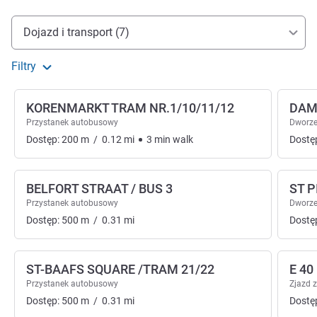
Dojazd i transport
Dojazd i transport (7)
Filtry
KORENMARKT TRAM NR.1/10/11/12
DAM
Przystanek autobusowy
Dworze
Dostęp:
200
m
/
0.12
mi
3
min
walk
Dostę
BELFORT STRAAT / BUS 3
ST 
Przystanek autobusowy
Dworze
Dostęp:
500
m
/
0.31
mi
Dostę
ST-BAAFS SQUARE /TRAM 21/22
E 40
Przystanek autobusowy
Zjazd 
Dostęp:
500
m
/
0.31
mi
Dostę