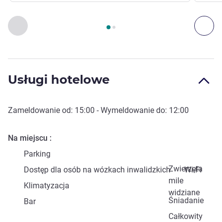
Strona
1
z
2
, Dojazd i transport 1 :, Dojazd i transport 2 :
Poprzedni - Dojazd i transport
Nas
Usługi hotelowe
Zameldowanie od:
15:00
- Wymeldowanie do:
12:00
Na miejscu
Parking
Zwierzęta
Dostęp dla osób na wózkach inwalidzkich
Wi-Fi
mile
Klimatyzacja
widziane
Śniadanie
Bar
Całkowity