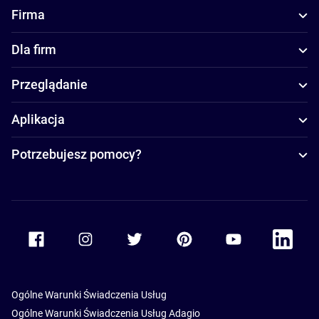
Firma
Dla firm
Przeglądanie
Aplikacja
Potrzebujesz pomocy?
Accor Facebook
Accor Instagram
Accor Twitter
Accor Pinterest
Accor Youtube
Accor Li
Ogólne Warunki Świadczenia Usług
Ogólne Warunki Świadczenia Usług Adagio