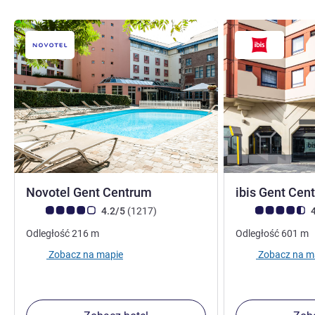
3 gwiazdki
Novotel Gent Centrum
ibis Gent Ce
Ocena klientów (Ocena ALL)
Liczba opinii
Ocena klientów (
4.2/5
(1217
)
4
Odległość
216
m
Odległość
601
m
Zobacz na mapie
Zobacz na m