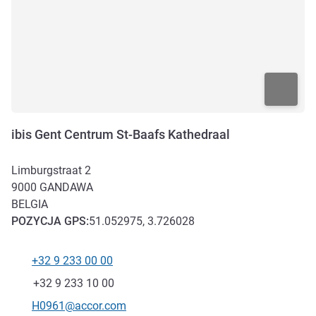
ibis Gent Centrum St-Baafs Kathedraal
Limburgstraat 2
9000
GANDAWA
BELGIA
POZYCJA
GPS
:
51.052975, 3.726028
+32 9 233 00 00
Telefon
Faks
+32 9 233 10 00
Kontaktowy adres e-mail
H0961@accor.com