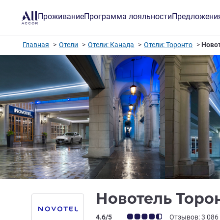
Проживание
Программа лояльности
Предложени
Главная
Отели
Отели: Канада
Отели: Торонто
Ново
Новотель Торо
Примечание: отзывы клиентов (Рейт
4.6/5
Отзывов: 3 086