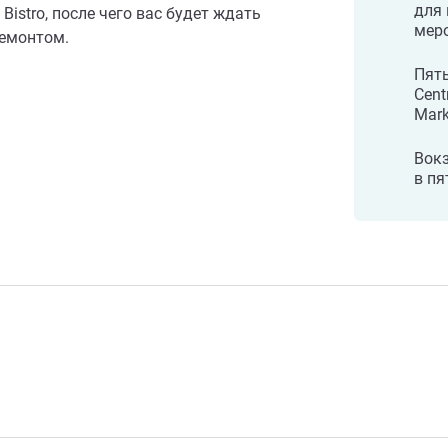
для
+ Bistro, после чего вас будет ждать
мер
емонтом.
Пять
Cent
Mark
Вокз
в пя