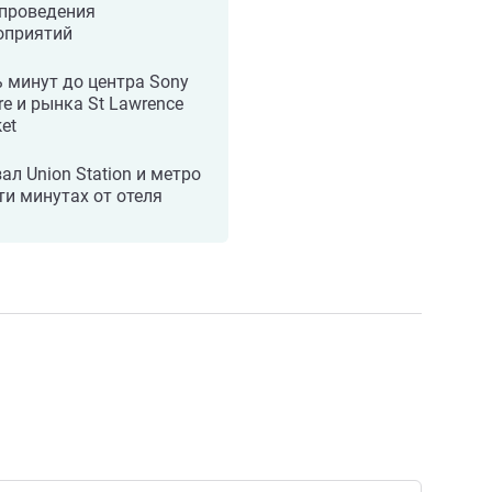
 проведения
оприятий
 минут до центра Sony
re и рынка St Lawrence
et
ал Union Station и метро
ти минутах от отеля