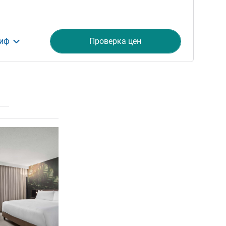
риф
Проверка цен
ия
Подробная информация