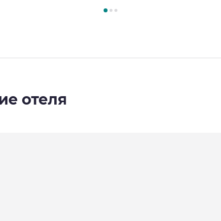
3
, Номер 1 : НОМЕР SUPERIOR С 2 ДВУСПАЛЬНЫМИ КРОВА
ие отеля