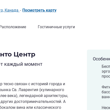
то, Канада
-
Посмотреть карту
Расположение
Гостиничные услуги
нто Центр
Особенн
ет каждый момент
Бесп
эрг
прос
р тесно связан с историей города и
Фитн
 рынка Св. Лаврентия (кулинарного
бас
лее века), легендарной архитектуры,
ванн
 других достопримечательностей. А
бокалом вина или классического
Нес