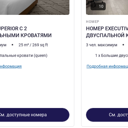
10
НОМЕР
PERIOR С 2
НОМЕР EXECUTI
ЬНЫМИ КРОВАТЯМИ
ДВУСПАЛЬНОЙ 
имум
25
m²
/
269
sq ft
3 чел. максимум
Постель
спальные кровати (queen)
1 x Большие дву
информация
Подробная информац
См. доступные номера
См. дос