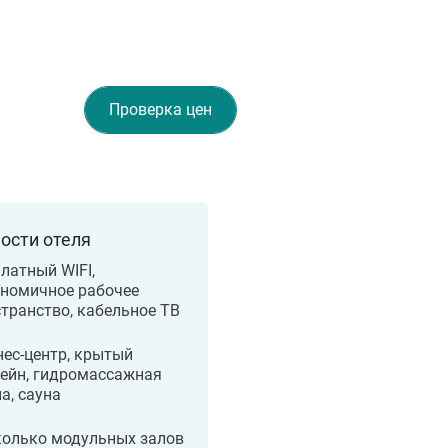
Проверка цен
ости отеля
латный WIFI,
ономичное рабочее
транство, кабельное ТВ
ес-центр, крытый
сейн, гидромассажная
а, сауна
колько модульных залов