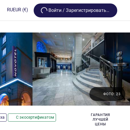
Loading...
RU
EUR
(€)
Bойти / Зарегистрироваться
ФОТО: 23
ГАРАНТИЯ
ыха
С экосертификатом
ЛУЧШЕЙ
ЦЕНЫ