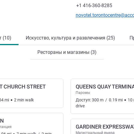
Факс
+1 416-360-8285
Контактный адрес электр
novotel.torontocentre@acc
 (10)
Искусство, культура и развлечения (25)
П
Рестораны и магазины (3)
T CHURCH STREET
QUEENS QUAY TERMIN
Паромы
04
mi
2
min
walk
Доступ:
300
m
/
0.19
mi
10
drive
ON
GARDINER EXPRESSWA
танция
Магистральный выезд
спорт