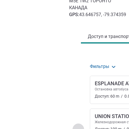
M5E 1W2
ТОРОНТО
КАНАДА
GPS
:
43.646757, -79.374359
Доступ и транспорт
Доступ и транспорт
Фильтры
ESPLANADE A
Остановка автобуса
Доступ:
60
m
/
0.
UNION STATI
Железнодорожная с
Назад - Доступ и тран