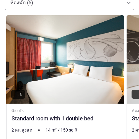
ห้องพัก (5)
ดูรายละเอียด
ดูรายล
8
ห้องพัก
ห้อง
Standard room with 1 double bed
St
2 คน สูงสุด
14
m²
/
150
sq ft
2 ค