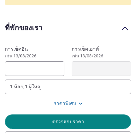
access via the tram to the historic center of Bordeaux in a
few minutes. Benefit from our unique location for a
peaceful business or discovery stay. Easy access from the
ที่พักของเรา
ring road and A10, our hotel is the ideal departure point for
a visit to the famous Bordeaux vineyards and beautiful
Landes beaches. Climb the dune of Pilat for an awesome
จองโรงแรมนี้
การเช็คอิน
การเช็คเอาท์
experience.
เช่น 13/08/2026
เช่น 13/08/2026
Feel like some oysters or have a hankering for canelé
pastries? You'll easily find the right places right by our
hotel to satisfy your cravings.
1 ห้อง, 1 ผู้ใหญ่
A big hi from the team, whether you're here to work,
explore Bordeaux, see the vineyards or hit the beaches at
ราคาพิเศษ
Arcachon Bay. Here we say "gavé bien" ('it's all good').
Mayke Deleignies, Manager
ตรวจสอบราคา
Mayke DELEIGNIES ฝ่ายบริหารโรงแรม