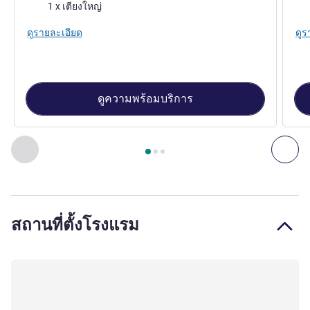
เครื่องนอน
เคร
1 x เตียงใหญ่
ดูรายละเอียด
ดูร
ดูความพร้อมบริการ
หน้า
1
จาก
3
, ห้องพัก 1 : Standard room with 1 double bed , ห
ก่อนหน้า - ห้องพัก
ถัดไ
สถานที่ตั้งโรงแรม