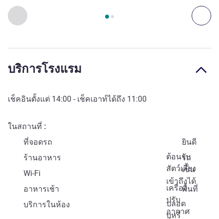
หน้า
1
จาก
2
, การเข้าถึงและระบบขนส่ง 1 :, การเข้าถึงและระบ
ก่อนหน้า - การเข้าถึงและระบบขนส่ง
ถัด
บริการโรงแรม
เช็คอินตั้งแต่
14:00
- เช็คเอาท์ได้ถึง
11:00
ในสถานที่
ที่จอดรถ
ยินดี
ต้อนรับ
ร้านอาหาร
รถ
สัตว์เลี้ยง
เข็น
Wi-Fi
เข้าถึงได้
เครื่อง
อาหารเช้า
พื้นที่
ปรับ
ปลอด
บริการในห้อง
อากาศ
บุหรี่