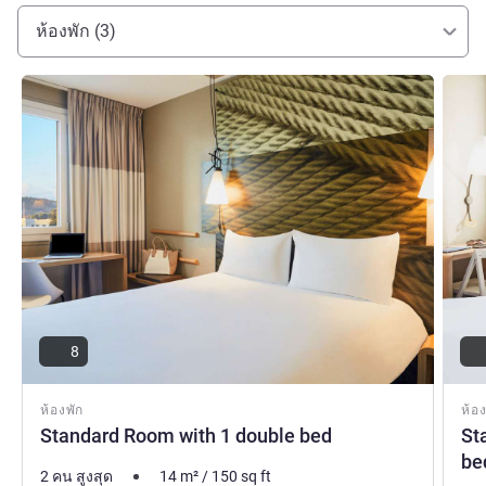
ห้องพัก (3)
ดูรายละเอียด
ดูรายล
8
ห้องพัก
ห้อง
Standard Room with 1 double bed
St
be
2 คน สูงสุด
14
m²
/
150
sq ft