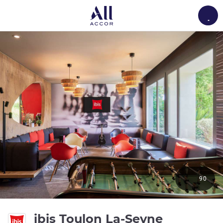
Load
90
3 ดาว
ibis Toulon La-Seyne