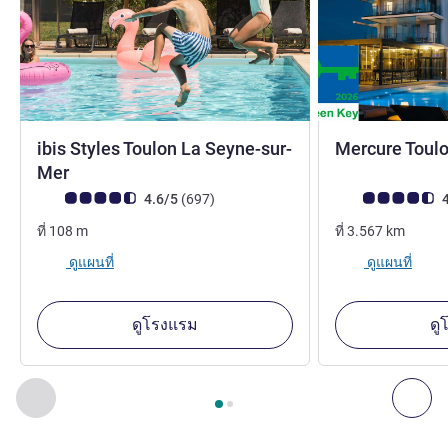
ibis Styles Toulon La Seyne-sur-
Mercure Toul
3 ดาว
Mer
คะแนนความคิดเห็นจากแขก (เรทติ้งบน ALL)
รีวิว รายการ
คะแนนความคิดเห็
4.6/5
(697
)
4
ที่
108
m
ที่
3.567
km
ดูแผนที่
ดูแผนที่
ดูโรงแรม
ดู
หน้า
1
จาก
2
, สถานประกอบการอื่นของเราที่อยู่ใกล้เคียง 1 :, ส
ก่อนหน้า - สถานประกอบการอื่นของเราที่อยู่ใกล้เคียง
ถัด