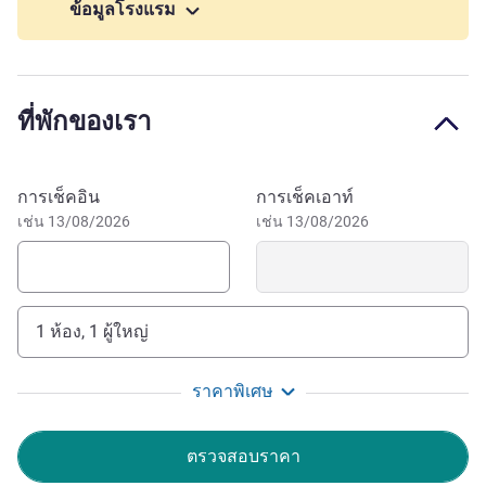
parking on site.
ข้อมูลโรงแรม
Walks in Cap Sicié, leisurely strolls by the sea, tastings in
the vineyards of Bandol. Fall in La Seyne offers a peaceful
setting, perfect for lovers of nature, good wines, the
ที่พักของเรา
seaside and serenity. Easy access from the A50 highway,
the hotel offers free parking and a 24-hour reception. Ideal
for a stress-free stay, near transport to Toulon, the Var
จองโรงแรมนี้
การเช็คอิน
การเช็คเอาท์
beaches and the island of Embiez from Six-Fours.
เช่น 13/08/2026
เช่น 13/08/2026
Easily accessible from the A50 highway and via public
transport, our establishment is in an ideal location. Enjoy
the surrounding beaches and islands for a truly relaxing
stay!
1 ห้อง, 1 ผู้ใหญ่
For a stopover or a longer stay, ibis Toulon la Seyne is an
ราคาพิเศษ
ideal base for exploring the surrounding area. Treat
yourself to a relaxing moment with board games, at the bar
ตรวจสอบราคา
or on our shaded terrace.
William GENNARO ฝ่ายบริหารโรงแรม