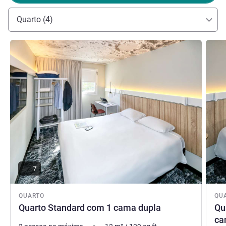
Quarto (4)
Ver detalhes
Ver de
7
QUARTO
QU
Quarto Standard com 1 cama dupla
Qu
ca