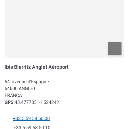
ibis Biarritz Anglet Aéroport
64, avenue d'Espagne
64600
ANGLET
FRANÇA
GPS
:
43.477785, -1.524242
+33 5 59 58 50 00
Telefone
Fax
+33 5 59 58 50 10