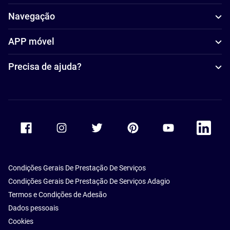
Navegação
APP móvel
Precisa de ajuda?
Accor Facebook
Accor Instagram
Accor Twitter
Accor Pinterest
Accor Youtube
Accor Li
Condições Gerais De Prestação De Serviços
Condições Gerais De Prestação De Serviços Adagio
Termos e Condições de Adesão
Dados pessoais
Cookies