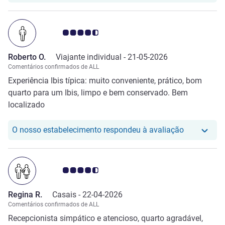
Nota clientes Avis 4.5/5
Roberto O.
Viajante individual -
21-05-2026
Comentários confirmados de ALL
Experiência Ibis típica: muito conveniente, prático, bom
quarto para um Ibis, limpo e bem conservado. Bem
localizado
O nosso hot
O nosso estabelecimento respondeu à avaliação
Nota clientes Avis 4.5/5
Regina R.
Casais -
22-04-2026
Comentários confirmados de ALL
Recepcionista simpático e atencioso, quarto agradável,