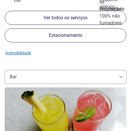
Bar
de
almoço
estimação
Propriedade
100% não
Ver todos os serviços
fumadores
Estacionamento
Acessibilidade
Bar
Ver detalhes