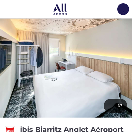
Load
37
3 
ibis Biarritz Anglet Aéroport