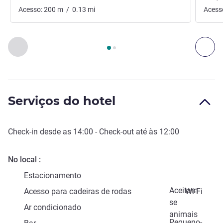
Acesso:
200
m
/
0.13
mi
Acess
Página
1
de
2
, Acessos e Transportes 1 :, Acessos e Transport
Anterior - Acessos e Transportes
Seg
Serviços do hotel
Check-in
desde as
14:00
-
Check-out
até às
12:00
No local
Estacionamento
Aceitam-
Acesso para cadeiras de rodas
Wi-Fi
se
Ar condicionado
animais
Pequeno-