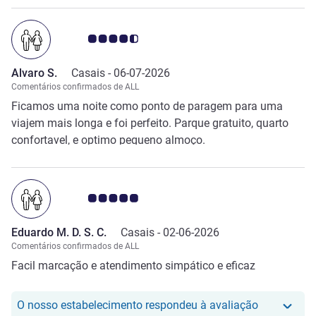
Nota clientes Avis 4.5/5
Alvaro S.
Casais -
06-07-2026
Comentários confirmados de ALL
Ficamos uma noite como ponto de paragem para uma
viajem mais longa e foi perfeito. Parque gratuito, quarto
confortavel, e optimo pequeno almoço.
Nota clientes Avis 5.0/5
Eduardo M. D. S. C.
Casais -
02-06-2026
Comentários confirmados de ALL
Facil marcação e atendimento simpático e eficaz
O nosso hot
O nosso estabelecimento respondeu à avaliação