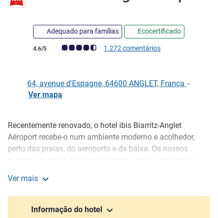
Adequado para famílias
Ecocertificado
Nota clientes Avis (Classificação ALL)
1.272 comentários
4.6/5
64, avenue d'Espagne, 64600 ANGLET, França
-
Ver mapa
Recentemente renovado, o hotel ibis Biarritz-Anglet
Descrição
Aéroport recebe-o num ambiente moderno e acolhedor,
perto das praias, do aeroporto e da baixa. Os nossos
quartos oferecem tudo o que precisa para uma estadia
agradável de negócios ou em família no País Basco. Fique
Ver mais
encantado com a calorosa receção, o profissionalismo e a
ibis Biarritz Anglet Aéroport
disponibilidade da nossa equipa, disponíveis para tornar a
tua estadia inesquecível. Estacionamento gratuito, bar
Informação do hotel