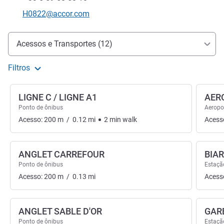
E-mail de contacto
H0822@accor.com
Acesso e transporte
Acessos e Transportes (12)
Filtros
LIGNE C / LIGNE A1
AER
Ponto de ônibus
Aeropo
Acesso:
200
m
/
0.12
mi
2
min
walk
Acess
ANGLET CARREFOUR
BIAR
Ponto de ônibus
Estaçã
Acesso:
200
m
/
0.13
mi
Acess
ANGLET SABLE D'OR
GARE
Ponto de ônibus
Estaçã