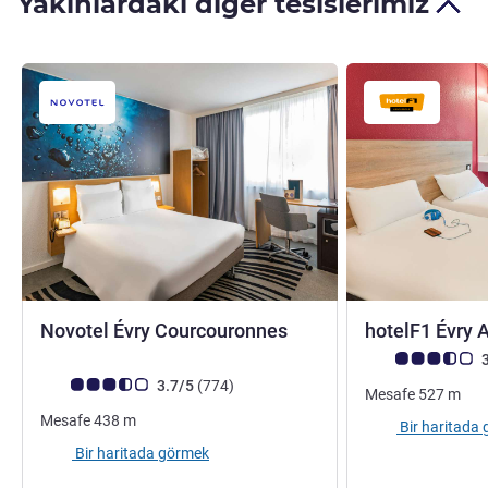
Yakınlardaki diğer tesislerimiz
4 yıldız
Novotel Évry Courcouronnes
hotelF1 Évry 
Avis müşterileri 
3
Avis müşterileri puanı (ALL Puanlama)
görüş
3.7/5
(774
)
Mesafe
527
m
Mesafe
438
m
Bir haritada
Bir haritada görmek