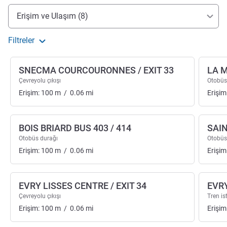
Erişim ve ulaşım
Erişim ve Ulaşım (8)
Filtreler
SNECMA COURCOURONNES / EXIT 33
LA M
Çevreyolu çıkışı
Otobüs
Erişim:
100
m
/
0.06
mi
Erişim
BOIS BRIARD BUS 403 / 414
SAIN
Otobüs durağı
Otobüs
Erişim:
100
m
/
0.06
mi
Erişim
EVRY LISSES CENTRE / EXIT 34
EVR
Çevreyolu çıkışı
Tren i
Erişim:
100
m
/
0.06
mi
Erişim