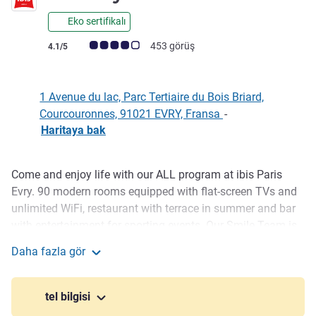
Eko sertifikalı
Avis müşterileri puanı (ALL Puanlama)
453 görüş
4.1/5
1 Avenue du lac, Parc Tertiaire du Bois Briard,
Courcouronnes, 91021 EVRY, Fransa
-
Haritaya bak
Come and enjoy life with our ALL program at ibis Paris
Açıklama
Evry. 90 modern rooms equipped with flat-screen TVs and
unlimited WiFi, restaurant with terrace in summer and bar
with entertainment for sporting events. Our Smile Team is
happy to welcome you and help you organize your
Daha fazla gör
business-leisure stay, as well as meetings and training in
Ibis Évry-Courcouronnes
the bright seminar room.
tel bilgisi
In the heart of the Bois Briard commercial area and close