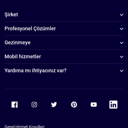
Şirket
Profesyonel Çözümler
Gezinmeye
Mobil hizmetler
Yardıma mı ihtiyacınız var?
Accor Facebook
Accor Instagram
Accor Twitter
Accor Pinterest
Accor Youtube
Accor Li
Genel Hizmet Koşullari