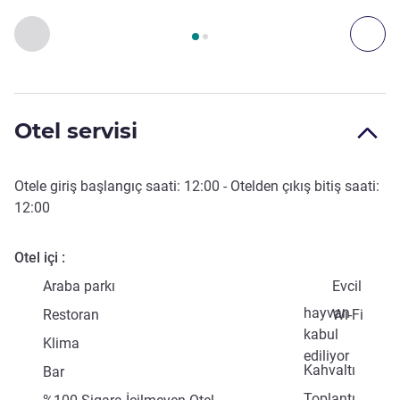
Sayfa
1
/
2
, Erişim ve Ulaşım 1 :, Erişim ve Ulaşım 2 :
Önceki - Erişim ve Ulaşım
Son
Otel servisi
Otele giriş başlangıç saati:
12:00
- Otelden çıkış bitiş saati:
12:00
Otel içi
Araba parkı
Evcil
hayvan
Restoran
Wi-Fi
kabul
Klima
ediliyor
Kahvaltı
Bar
Toplantı