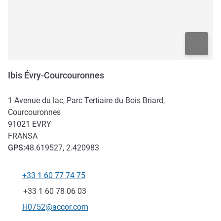
Ibis Évry-Courcouronnes
1 Avenue du lac, Parc Tertiaire du Bois Briard,
Courcouronnes
91021
EVRY
FRANSA
GPS
:
48.619527, 2.420983
+33 1 60 77 74 75
Telefon
Faks
+33 1 60 78 06 03
İletişim için e-posta
H0752@accor.com