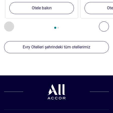
Otele bakın
Ote
Sayfa
1
/
2
, Yakınlardaki diğer tesislerimiz 1 :, Yakınlardaki diğ
Önceki - Yakınlardaki diğer tesislerimiz
Sonr
Evry Otelleri şehrindeki tüm otellerimiz