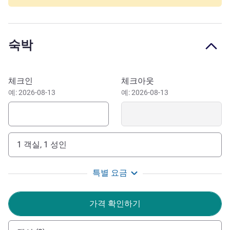
transport, you can visit sites such as Notre Dame
Cathedral, Place du Vieux Marché, the Gros Horloge, the
impressionist museums and Joan of Arc Historial. Ideal
숙박
stopover on the A13, located on the route between Caen,
the Normandy beaches and the gateways to Paris (1 hour
30 mins away).
이 호텔 예약하기
체크인
체크아웃
Hotel opposite the Zénith and Rouen exhibition center.
예: 2026-08-13
예: 2026-08-13
Near Madrillet innovation park, the uni campus Cité du
Madrillet and on the edge of a forest for strolls in nature.
Certified Green Key 2025
1 객실, 1 성인
The entire team at ibis Styles Rouen Parc Expo Zénith
welcomes and is at your service 24 hours a day for your
특별 요금
business and leisure stays. Don't forget your sports kit for
a work-out in our fitness center!
가격 확인하기
Frank Pfeffer 호텔 관리