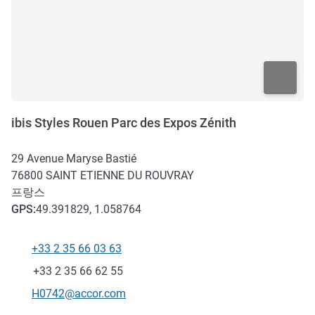
ibis Styles Rouen Parc des Expos Zénith
29 Avenue Maryse Bastié
76800
SAINT ETIENNE DU ROUVRAY
프랑스
GPS
:
49.391829, 1.058764
+33 2 35 66 03 63
전화
팩스
+33 2 35 66 62 55
E-mail
H0742@accor.com