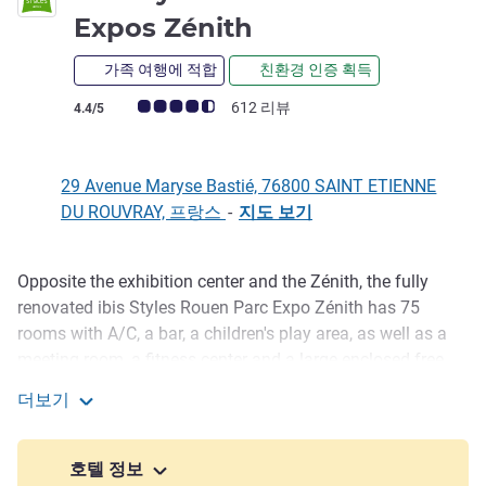
3성
Expos Zénith
가족 여행에 적합
친환경 인증 획득
고객 평점 (ALL 평가)
612 리뷰
4.4/5
29 Avenue Maryse Bastié, 76800 SAINT ETIENNE
DU ROUVRAY, 프랑스
-
지도 보기
Opposite the exhibition center and the Zénith, the fully
호텔설명
renovated ibis Styles Rouen Parc Expo Zénith has 75
rooms with A/C, a bar, a children's play area, as well as a
meeting room, a fitness center and a large enclosed free
outdoor car park. Electric vehicle charging station in front
더보기
of the hotel. Rouen city center can be reached in about 20
ibis Styles Rouen Parc des Expos Zénith
minutes with bus line 4 which stops in front of the hotel.
호텔 정보
Only 15 minutes from Rouen city center by public