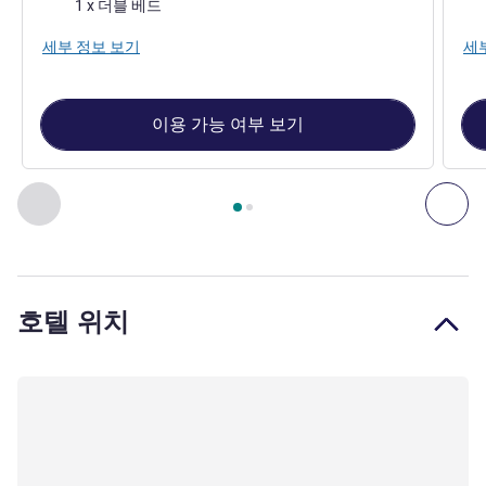
침구
침
1 x 더블 베드
세부 정보 보기
세
이용 가능 여부 보기
2
/
1
페이지
, 객실 1 : Classic double room , 객실 2 : Classic roo
이전 - 객실
다음
호텔 위치