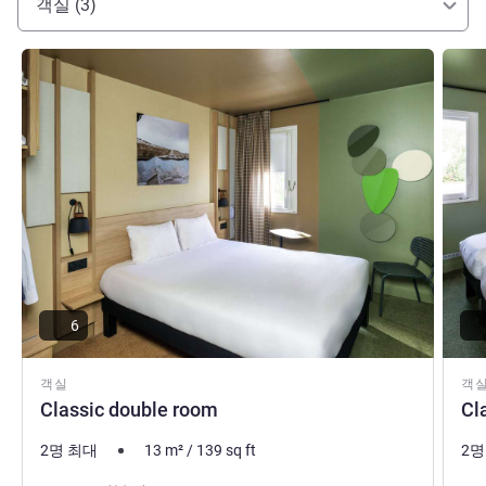
객실 (3)
세부 정보 보기
세부 
6
객실
객
Classic double room
Cl
2명 최대
13
m²
/
139
sq ft
2명