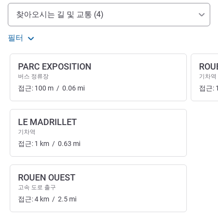
호텔 접근 및 교통
찾아오시는 길 및 교통 (4)
필터
PARC EXPOSITION
ROUE
버스 정류장
기차역
접근:
100
m
/
0.06
mi
접근:
LE MADRILLET
기차역
접근:
1
km
/
0.63
mi
ROUEN OUEST
고속 도로 출구
접근:
4
km
/
2.5
mi