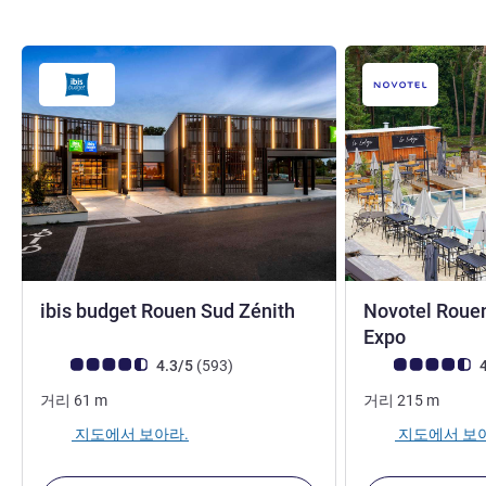
2성
ibis budget Rouen Sud Zénith
Novotel Rouen
4성
Expo
고객 평점 (ALL 평가)
리뷰
고객 평점 (ALL 평
4.3/5
(593
)
4
거리
61
m
거리
215
m
지도에서 보아라.
지도에서 보