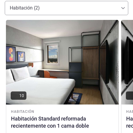
magnífica. ¡Akwaba y bienvenido a Abiyán!
Habitación (2)
Sandra DOGBO, Gestión hotelera
Más información
Más i
10
HABITACIÓN
HA
Habitación Standard reformada
Ha
recientemente con 1 cama doble
re