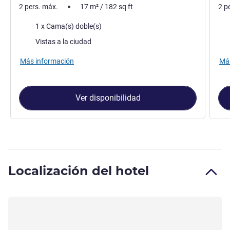
2 pers. máx.
17
m²
/
182
sq ft
2 p
Ropa de cama
Rop
1 x Cama(s) doble(s)
Views :
Vie
Vistas a la ciudad
Más información
Más
Ver disponibilidad
Localización del hotel