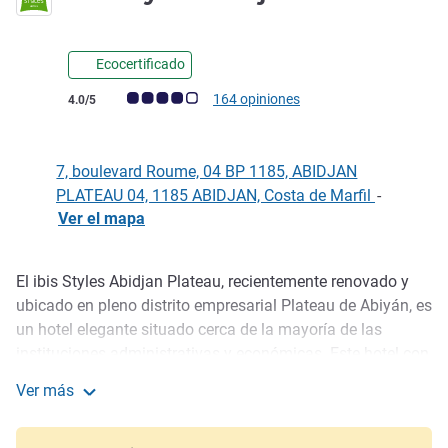
Ecocertificado
Nota de clientes de Avis (Clasificación de ALL)
164 opiniones
4.0/5
7, boulevard Roume, 04 BP 1185, ABIDJAN
PLATEAU 04, 1185 ABIDJAN, Costa de Marfil
-
Ver el mapa
El ibis Styles Abidjan Plateau, recientemente renovado y
Descripción
ubicado en pleno distrito empresarial Plateau de Abiyán, es
un hotel elegante situado cerca de la mayoría de las
instituciones administrativas y económicas. Este hotel con
espacios de trabajo cooperativo WOJO es ideal para
Ver más
estancias de negocios. Descubra los sabores locales e
ibis Styles Abidjan Plateau
internacionales en el bar y el restaurante. El equipo le