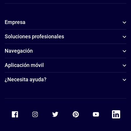
Empresa
Soluciones profesionales
Navegación
Aplicación móvil
¿Necesita ayuda?
Accor Facebook
Accor Instagram
Accor Twitter
Accor Pinterest
Accor Youtube
Accor Li