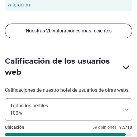
limpio pero hay que mejorar los aspectos previamente
Nuestro hotel ha respondido a la valoración de J
valoración
citados.
Nuestras 20 valoraciones más recientes
Calificación de los usuarios
web
Calificaciones de nuestro hotel de usuarios de otras webs
Todos los perfiles
100%
Ubicación
69 opiniones
9.5/10