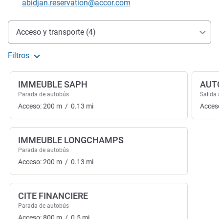
Correo electrónico de contacto
abidjan.reservation@accor.com
Acceso y transporte
Acceso y transporte (4)
Filtros
IMMEUBLE SAPH
AUT
Parada de autobús
Salida 
Acceso:
200
m
/
0.13
mi
Acces
IMMEUBLE LONGCHAMPS
Parada de autobús
Acceso:
200
m
/
0.13
mi
CITE FINANCIERE
Parada de autobús
Acceso:
800
m
/
0.5
mi