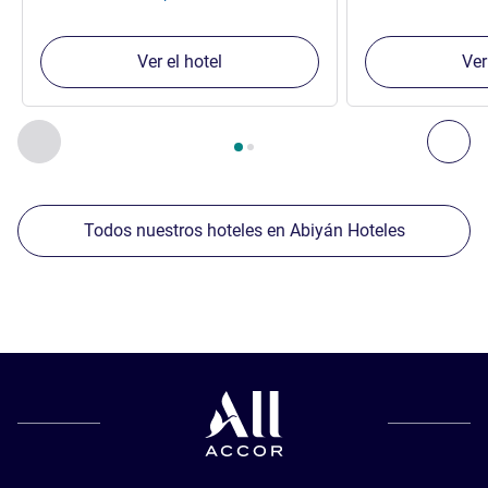
Ver el hotel
Ver
Página
1
de
2
, Nuestros establecimientos cercanos 1 :, Nuest
Anterior - Nuestros establecimientos cercanos
Sig
Todos nuestros hoteles en Abiyán Hoteles