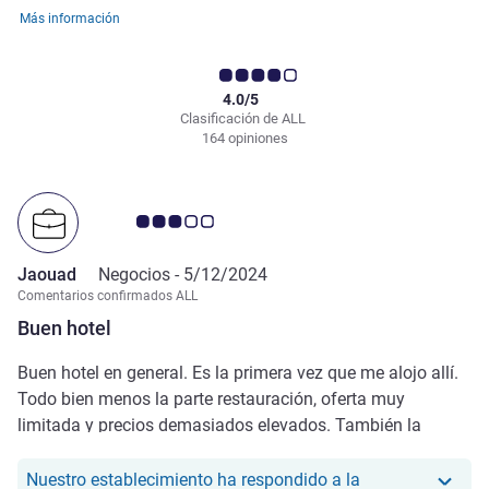
Más información
4.0/5
Clasificación de ALL
164 opiniones
Nota de clientes de Avis 3.0/5
Jaouad
Negocios -
5/12/2024
Comentarios confirmados ALL
Buen hotel
Buen hotel en general. Es la primera vez que me alojo allí.
Todo bien menos la parte restauración, oferta muy
limitada y precios demasiados elevados. También la
calidad de internet es malísima en las habitaciones. El
hotel parece que ha sido renovado recientemente, todo
Nuestro establecimiento ha respondido a la