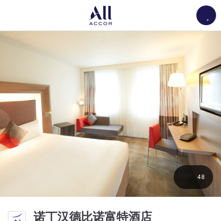
Load
48
4 星
诺丁汉德比诺富特酒店