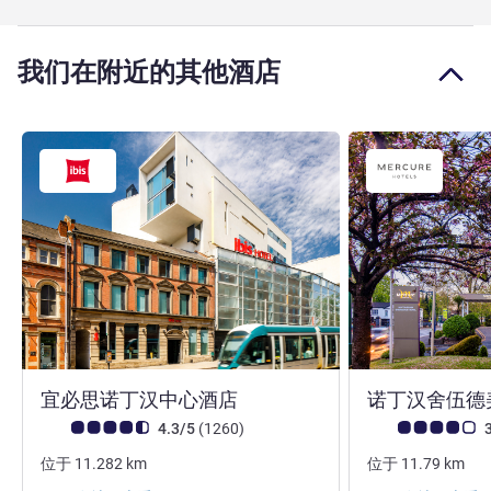
我们在附近的其他酒店
3 星
宜必思诺丁汉中心酒店
诺丁汉舍伍德
客户意见评级 (ALL 评级)
评论
客户意见评级 (ALL
4.3/5
(1260
)
3
位于
11.282
km
位于
11.79
km