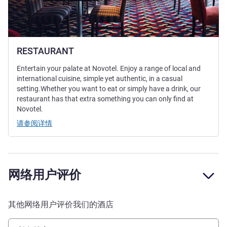
RESTAURANT
Entertain your palate at Novotel. Enjoy a range of local and
international cuisine, simple yet authentic, in a casual
setting.Whether you want to eat or simply have a drink, our
restaurant has that extra something you can only find at
Novotel.
请参阅详情
网络用户评价
其他网络用户评价我们的酒店