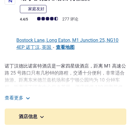
家庭友好
客户意见评级 (ALL 评级)
277 评论
4.4/5
Bostock Lane, Long Eaton, M1 Junction 25, NG10
4EP 诺丁汉, 英国
-
查看地图
诺丁汉德比诺富特酒店是一家四星级酒店，距离 M1 高速公
描述
路 25 号路口只有几秒钟的路程，交通十分便利，非常适合
旅游。距离东米德兰兹机场和多宁顿公园均为 10 分钟车
程，距离诺丁汉市中心仅 8 英里。酒店提供 110 间新装修
的客房（标配大床），每一间都承诺为各类宾客提供时尚舒
查看更多
适的服务。还配有机场穿梭巴士，为客人提供更多便利。
诺丁汉德比诺富特酒店
The hotel has 11 meeting rooms, and is located between
酒店信息
Nottingham and Derby, making it a great option for those
based in either city. Ideal for events, the space can