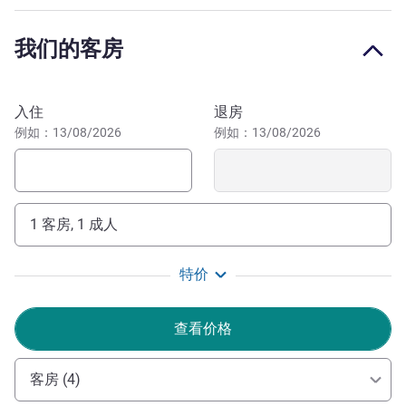
accommodate up to 220 guests comfortably, while there's
also free onsite parking. The on-site restaurant provides an
我们的客房
authentic and casual setting, where guests can enjoy a
range of international cuisine to suit all palates. The bar is
also open daily for those looking to unwind with a drink,
预订此酒店
入住
退房
with a choice of beers, wines and spirits.
例如：13/08/2026
例如：13/08/2026
Explore the wider East Midlands with ease, from Wollaton
Hall and Nottingham Castle to shopping and entertainment
in Nottingham city centre. Nearby Long Eaton offers cafés
and canalside walks, while rail links provide easy access
1 客房, 1 成人
across the region.
特价
Our friendly and welcoming team look forward to
receiving visitors from all over the world. We pride
ourselves in aiming to make all of our guests have the best
查看价格
possible experience. We benefit from many local
attractions, and many more in easy distance
客房 (4)
Ljubomir Dabic 酒店管理