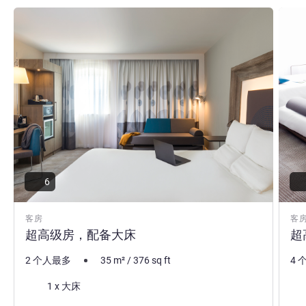
请参阅详情
请参
6
客房
客
超高级房，配备大床
超
2 个人最多
35
m²
/
376
sq ft
4 
床上用品
床
1 x 大床