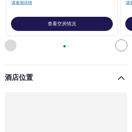
请参阅详情
请
查看空房情况
第
1
页，共
2
页
, 客房 1 : 超高级房，配备大床 , 客房 2 
上一个 - 客房
下一
酒店位置