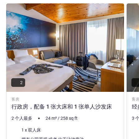
请参阅详情
请参
2
客房
客
行政房，配备 1 张大床和 1 张单人沙发床
经
2 个人最多
24
m²
/
258
sq ft
3 
床上用品
床
1 x 双人床
景色: