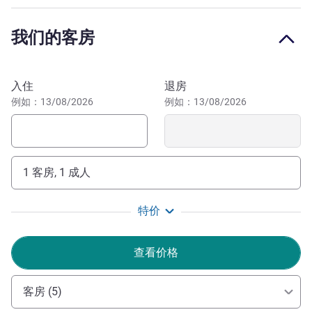
维尔浴场，恢复体力、重焕活力！想要探寻历史的足迹？参
观 Uckange 的高炉和梅茨老城、大教堂和 Golden Court 博
我们的客房
物馆。
在大型森林公园中心放松身心。非常适合度假期间中途停
预订此酒店
留。在名牌店大街淘购物美价廉的产品。在大会议室举办卓
入住
退房
有成效的工作会议。只需 15 分钟即可到达梅茨的蓬皮杜中
例如：13/08/2026
例如：13/08/2026
心。
Sebastien 及其团队所有成员欢迎您入住东方格兰德酒
店！我们已获得必维国际检验集团的"安心悦界"认证，确保
1 客房, 1 成人
实施全面的卫生防疫措施，以最安全的环境为您提供服务。
特价
Alexandre Elchardus 酒店管理
查看价格
客房 (5)