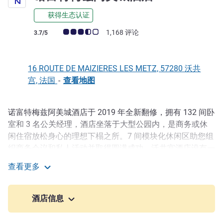
获得生态认证
客户意见评级 (ALL 评级)
1,168 评论
3.7/5
16 ROUTE DE MAIZIERES LES METZ, 57280 沃共
宫, 法国
-
查看地图
诺富特梅兹阿美城酒店于 2019 年全新翻修，拥有 132 间卧
描述
室和 3 名公关经理，酒店坐落于大型公园内，是商务或休
闲住宿放松身心的理想下榻之所。7 间模块化休闲区助您组
织商务会议和私人活动并取得圆满成功。沃共宫酒店设有一
个室外游泳池和游戏区，非常适合家庭入住。您可在啤酒馆
查看更多
餐厅 Ô Fourneau 尽享美食体验。
诺富特梅兹阿美城酒店
沃共宫酒店位于 A4 和 A31 高速公路的交汇处，距离梅茨
酒店信息
15 分钟车程，距离卢森堡 40 分钟车程。带孩子旅游？距离
昂内维尔动物园和 Walygator 公园仅 10 分钟路程 来到昂内