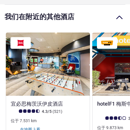
我们在附近的其他酒店
3 星
宜必思梅茨沃伊皮酒店
hotelF1 
客户意见评级 (ALL 评级)
评论
4.3/5
(521
)
客户意见评级 (ALL
3
位于
7.531
km
位于
9.873
km
在地图上看