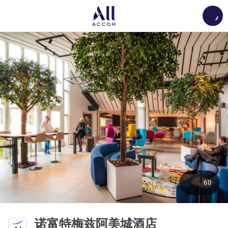
Load
60
4 星
诺富特梅兹阿美城酒店