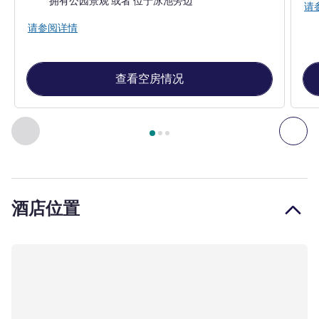
拥有公园景观 或者 位于泳池旁边
请
请参阅详情
查看空房情况
第
1
页，共
3
页
, 客房 1 : 行政房，配备 1 张大床和 1 张单人
上一个 - 客房
下一
酒店位置