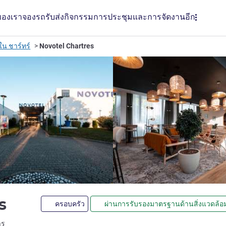
ของเรา
จองรถรับส่ง
กิจกรรม
การประชุมและการจัดงาน
อีก
น ชาร์ทร์
Novotel Chartres
4 ดาว
es
ครอบครัว
ผ่านการรับรองมาตรฐานด้านสิ่งแวดล้อ
LL)
าร