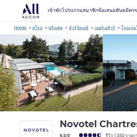
เข้าพัก
โปรแกรมสมาชิก
ข้อเสนอ
พันธมิตร
Hotels
ยุโรป
ฝรั่งเศส
ลัวร์วัลเลย์
เออร์เอลัวร์
โรงแรมใ
Novotel Chartr
คะแนนความคิดเห็นจากแขก (เรทติ้งบน A
4.5/5
รีวิว 1,050 รายก