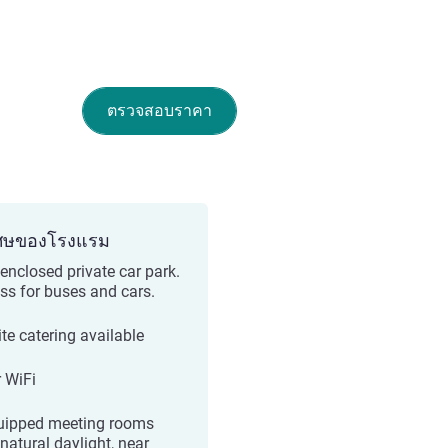
ตรวจสอบราคา
ศษของโรงแรม
 enclosed private car park.
ss for buses and cars.
ite catering available
r WiFi
uipped meeting rooms
natural daylight, near