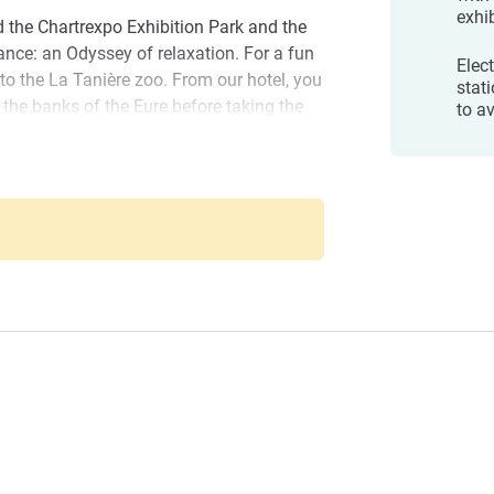
exhib
nd the Chartrexpo Exhibition Park and the
ance: an Odyssey of relaxation. For a fun
Elect
 to the La Tanière zoo. From our hotel, you
stat
 the banks of the Eure before taking the
to av
otted with windmills, castles, manor
rms & windmills.
 its monuments: UNESCO-listed cathedral,
dré, church of Saint Pierre & Maison
ange at night for Chartres en Lumières.
eam to Chartres, light and perfume
granary of France! Frédéric Dekester
รโรงแรม