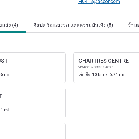
อีเมลติดต่อ
H0413@accor.com
นส่ง (4)
ศิลปะ วัฒนธรรม และความบันเทิง (8)
ร้าน
UST
CHARTRES CENTRE
ทางออกจากทางหลวง
06
mi
เข้าถึง:
10
km
/
6.21
mi
T
31
mi