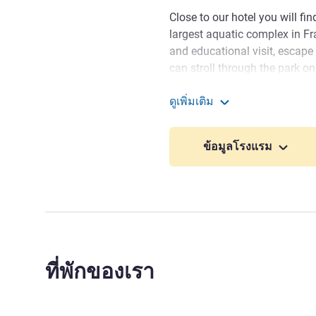
Close to our hotel you will fi
largest aquatic complex in Fr
and educational visit, escape
can stroll through the park on
wheat road through Beauce, d
ดูเพิ่มเติม
houses, painted churches, fa
Novotel Chartres
Visit Chartres' city center &
ข้อมูลโรงแรม
collegiate church of Saint An
Picassiette, whose façades ch
Welcome from me and the t
capital of Beauce, the wheat 
GILLES MATTERN ฝ่ายบริหา
ที่พักของเรา