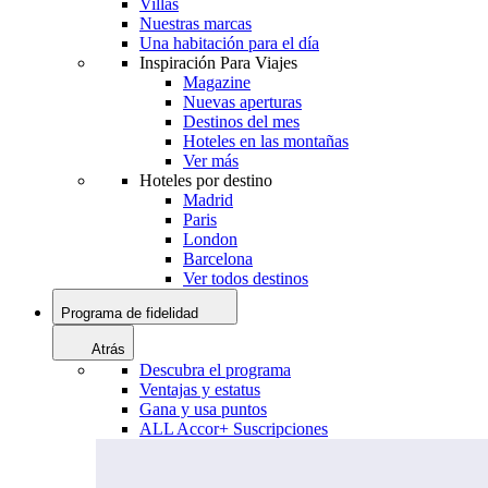
Villas
Nuestras marcas
Una habitación para el día
Inspiración Para Viajes
Magazine
Nuevas aperturas
Destinos del mes
Hoteles en las montañas
Ver más
Hoteles por destino
Madrid
Paris
London
Barcelona
Ver todos destinos
Programa de fidelidad
Atrás
Descubra el programa
Ventajas y estatus
Gana y usa puntos
ALL Accor+ Suscripciones