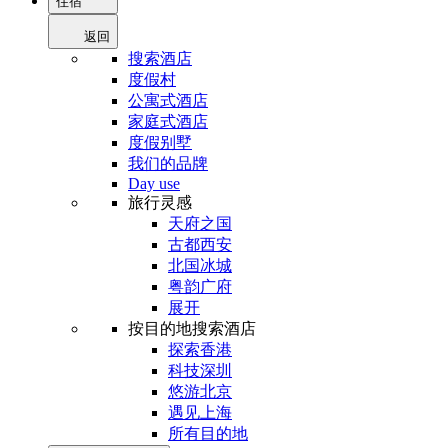
住宿
返回
搜索酒店
度假村
公寓式酒店
家庭式酒店
度假别墅
我们的品牌
Day use
旅行灵感
天府之国
古都西安
北国冰城
粤韵广府
展开
按目的地搜索酒店
探索香港
科技深圳
悠游北京
遇见上海
所有目的地