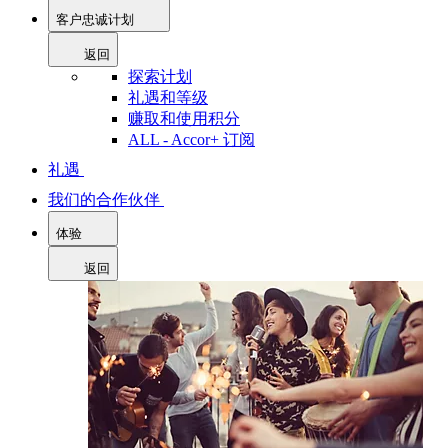
客户忠诚计划
返回
探索计划
礼遇和等级
赚取和使用积分
ALL - Accor+ 订阅
礼遇
我们的合作伙伴
体验
返回