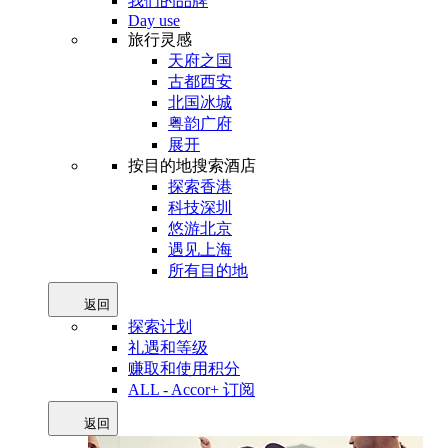
我们的品牌
Day use
旅行灵感
天府之国
古都西安
北国冰城
粤韵广府
展开
按目的地搜索酒店
探索香港
科技深圳
悠游北京
遇见上海
所有目的地
返回
探索计划
礼遇和等级
赚取和使用积分
ALL - Accor+ 订阅
返回