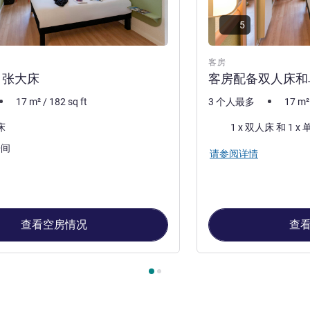
5
客房
 张大床
客房配备双人床和
17
m²
/
182
sq ft
3 个人最多
17
m²
床上用品
床
1 x 双人床 
房间
请参阅详情
查看空房情况
查
, 客房 1 : 客房配备 1 张大床 , 客房 2 : 客房配备双人床和单人床