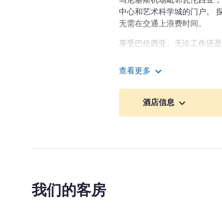
中心和艺术科学城的门户。 
无需在交通上浪费时间。
享受巴伦西亚。无论工作还是
您失望的城市。还在等什么？
城、当地人和美食。
查看更多
巴伦西亚机场宜必思快捷
我和我的团队很高兴欢迎您
巴伦西亚仅 10 公里。在工
酒店信息
心。畅享热情招待！
Zeus Montoya 酒店管理
我们的客房