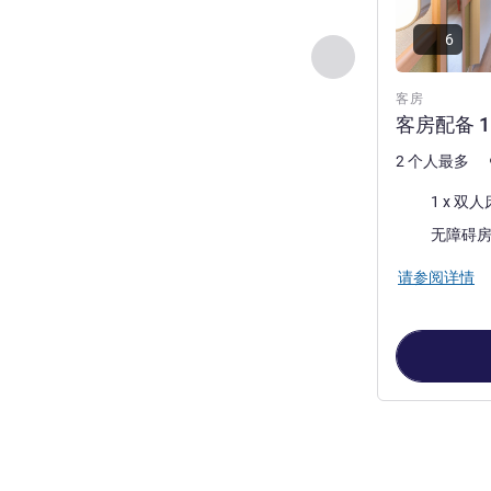
6
上一个 - 客房
客房
客房配备 1
2 个人最多
床上用品
1 x 双人
无障碍
请参阅详情
第
1
页，共
2
页