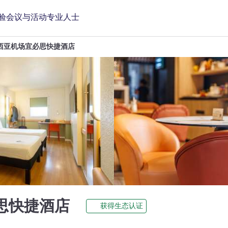
验
会议与活动
专业人士
西亚机场宜必思快捷酒店
1 星
思快捷酒店
获得生态认证