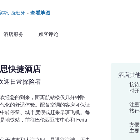
 马尼塞斯, 西班牙
-
查看地图
酒店服务
顾客评论
思快捷酒店
酒店其
欢迎日常探险者
接待
时开
欢迎您的到来，距离航站楼仅几分钟路
注重
代化的舒适体验。配备空调的客房可保证
旅行
中转停留、城市度假或赶乘早班飞机。每
地铁站，前往巴伦西亚市中心和 Feria
方便
主要
位于城市和大海之间，是通往海滩、历史