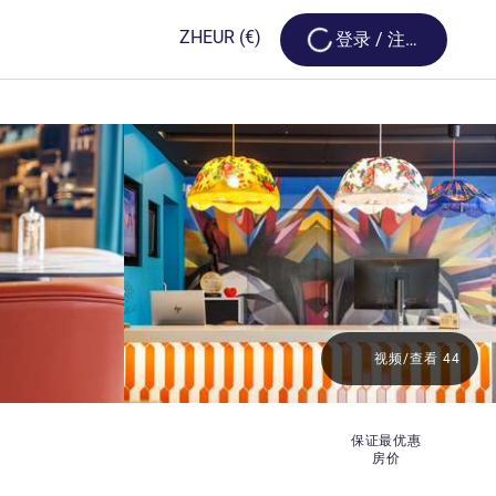
Loading...
ZH
EUR
(€)
登录 / 注册
视频/查看 44
保证最优惠
房价