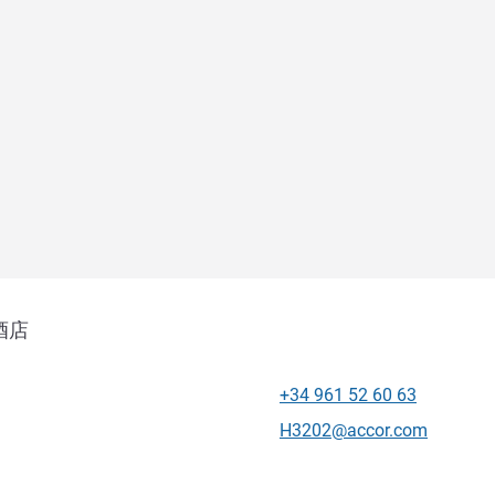
酒店
+34 961 52 60 63
电话
联系电子邮件
H3202@accor.com