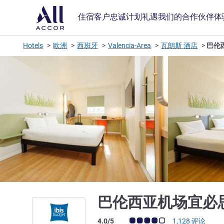
住宿
客户忠诚计划
礼遇
我们的合作伙伴
体
Hotels
欧洲
西班牙
Valencia-Area
瓦朗斯 酒店
巴伦
巴伦西亚机场宜必
客户意见评级 (ALL 评级)
4.0/5
1,128 评论