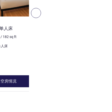
5
下一个 - 客房
客房
单人床
双床房，配备 2 张单人床
/
182
sq ft
2 个人最多
17
m²
/
182
sq 
床上用品
和 1 x 单人床
2 x 单人床
请参阅详情
看空房情况
查看空房情