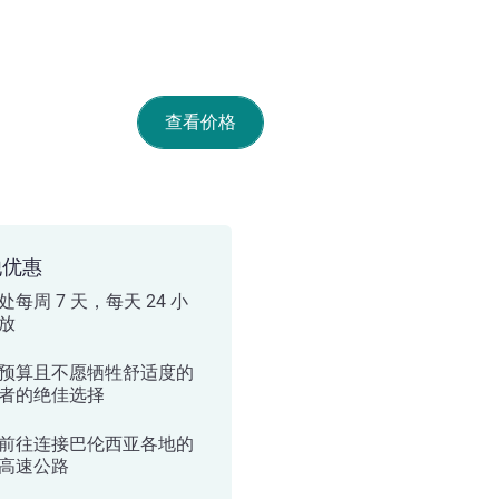
查看价格
他优惠
处每周 7 天，每天 24 小
放
预算且不愿牺牲舒适度的
者的绝佳选择
前往连接巴伦西亚各地的
高速公路