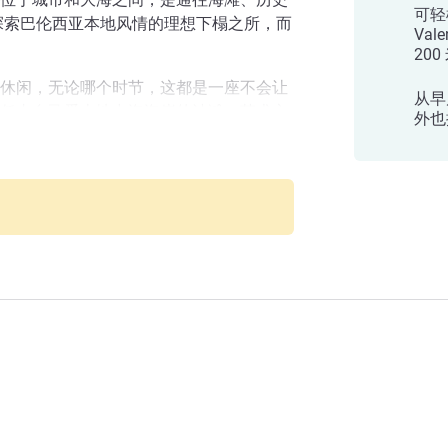
可轻
探索巴伦西亚本地风情的理想下榻之所，而
Val
20
休闲，无论哪个时节，这都是一座不会让
从早
任由自己爱上地中海海岸的沙滩、艺术之
外也
酒店
光临宜必思快捷巴伦西亚机场酒店，距离
作或休闲一天后，不妨来这里住下，放松身